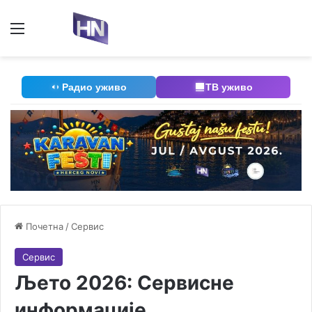
Мени
П
Радио уживо
ТВ уживо
Почетна
/
Сервис
Сервис
Љето 2026: Сервисне
информације