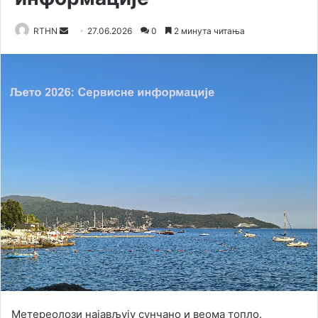
RTHN
S
27.06.2026
0
2 минута читања
e
n
d
a
n
e
m
a
i
l
Метереолози најављују сунчано и веома топло.