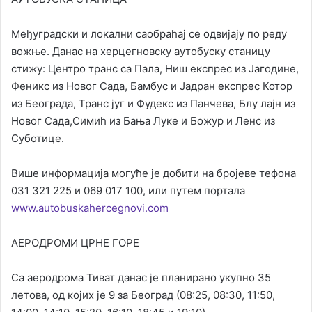
Међуградски и локални саобраћај се одвијају по реду
вожње. Данас на херцегновску аутобуску станицу
стижу: Центро транс са Пала, Ниш експрес из Јагодине,
Феникс из Новог Сада, Бамбус и Јадран експрес Котор
из Београда, Транс југ и Фудекс из Панчева, Блу лајн из
Новог Сада,Симић из Бања Луке и Божур и Ленс из
Суботице.
Више информација могуће је добити на бројеве тефона
031 321 225 и 069 017 100, или путем портала
www.autobuskahercegnovi.com
АЕРОДРОМИ ЦРНЕ ГОРЕ
Са аеродрома Тиват данас је планирано укупно 35
летова, од којих је 9 за Београд (08:25, 08:30, 11:50,