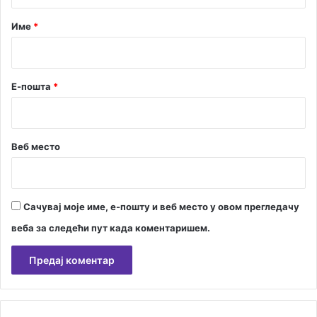
а
р
Име
*
*
Е-пошта
*
Веб место
Сачувај моје име, е-пошту и веб место у овом прегледачу
веба за следећи пут када коментаришем.
А
л