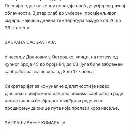
Послијеподне на копну понегдје слаб до умјерен развој
облачности. Вјетар слаб до умјерен, промјенљивог
смјера. Највиша дневна температура ваздуха од 26 до
39 степени.
ЗАБРАНА САОБРАЋАЈА
У насељу Дреновик у Острошкој улици, на потезу од
кућног броја 45 до броја 84, до 03. јула биће забрањен
саобраћај за сва возила од 8 до 17 часова.
Секретаријат за комуналне дјелатности је издао
рјешење привремене измјена режима саобраћаја ради
несметаног и безбједног извођења радова на
проширењу дионице пута која пролази кроз насеље.
ЗАПРАШИВАЊЕ КОМАРАЦА