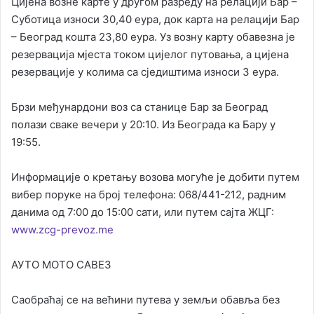
Цијена возне карте у другом разреду на релацији Бар –
Суботица износи 30,40 еура, док карта на релацији Бар
– Београд кошта 23,80 еура. Уз возну карту обавезна је
резервација мјеста током цијелог путовања, а цијена
резервације у колима са сједиштима износи 3 еура.
Брзи међунардони воз са станице Бар за Београд
полази сваке вечери у 20:10. Из Београда ка Бару у
19:55.
Информације о кретању возова могуће је добити путем
вибер поруке на број телефона: 068/441-212, радним
данима од 7:00 до 15:00 сати, или путем сајта ЖЦГ:
www.zcg-prevoz.me
АУТО МОТО САВЕЗ
Саобраћај се на већини путева у земљи обавља без