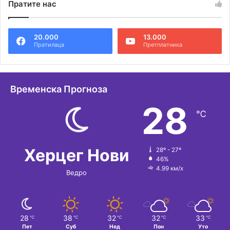
Пратите нас
т
е
20.000
13.000
р
Пратилаца
Претплатника
н
а
т
Временска Прогноза
и
28
℃
в
е
:
Херцег Нови
28º - 27º
46%
4.99 км/х
Ведро
28
38
32
32
33
℃
℃
℃
℃
℃
Пет
Суб
Нед
Пон
Уто