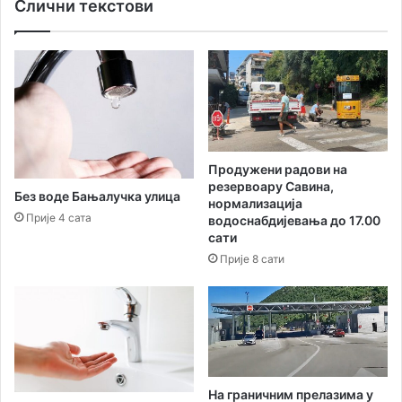
Слични текстови
о
д
а
ј
а
к
у
ћ
н
Продужени радови на
и
резервоару Савина,
х
Без воде Бањалучка улица
нормализација
п
Прије 4 сата
водоснабдијевања до 17.00
о
сати
т
Прије 8 сати
р
е
п
ш
т
и
н
На граничним прелазима у