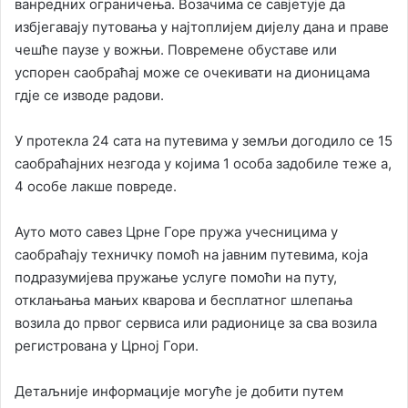
ванредних ограничења. Возачима се савјетује да
избјегавају путовања у најтоплијем дијелу дана и праве
чешће паузе у вожњи. Повремене обуставе или
успорен саобраћај може се очекивати на дионицама
гдје се изводе радови.
У протекла 24 сата на путевима у земљи догодило се 15
саобраћајних незгода у којима 1 особа задобиле теже а,
4 особе лакше повреде.
Ауто мото савез Црне Горе пружа учесницима у
саобраћају техничку помоћ на јавним путевима, која
подразумијева пружање услуге помоћи на путу,
отклањања мањих кварова и бесплатног шлепања
возила до првог сервиса или радионице за сва возила
регистрована у Црној Гори.
Детаљније информације могуће је добити путем