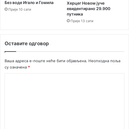
а
Без воде Игало и Гомила
Херцег Новом јуче
евидентирано 29.900
Прије 10 сати
путника
Прије 13 сати
Оставите одговор
Ваша адреса е-поште неће бити објављена.
Неопходна поља
су означена
*
К
о
м
е
н
т