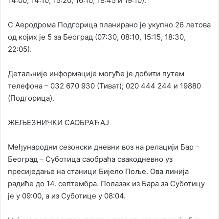
14:00, 14:10, 15:20, 16:10, 18:45 и 19:10).
С Аеродрома Подгорица планирано је укупно 26 летова
од којих је 5 за Београд (07:30, 08:10, 15:15, 18:30,
22:05).
Детаљније информације могуће је добити путем
телефона – 032 670 930 (Тиват); 020 444 244 и 19880
(Подгорица).
ЖЕЉЕЗНИЧКИ САОБРАЋАЈ
Међународни сезонски дневни воз на релацији Бар –
Београд – Суботица саобраћа свакодневно уз
пресиједање на станици Бијело Поље. Ова линија
радиће до 14. септембра. Полазак из Бара за Суботицу
је у 09:00, а из Суботице у 08:04.