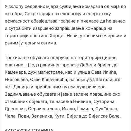
У склопу редовних мјера сузбијања комараца од маја до
октобра, Секретаријат за екологију и енергетску
ефикасност обавјештава грађане и пчеларе да ће данас
и сутра бити извршено запрашивање комараца на
територији општине Херцег Нови, у касним вечерњим и
раним јутарњим сатима.
Третирање обухвата подручје на територији цијеле
општине, тј. од граничног прелаза Дебели бријег до
Каменара, дуж магистрале, као и улица Сава Илића,
Његошева, Саве Ковачевића, на појасу уз Шеталиште
пет Даница и приобалним путем дуж ривијере.
Задимљавање обухвата и јавне зелене површине око
стамбених објеката, те насеља Њивице, Суторина,
Дреновик, Сервисна зона, Игало, Гомила, Сушћепан,
Чела, Поди, Зеленика, Кути, Бијела до Бијелске Вале.
АУТОБУСКА СТАНИЦА