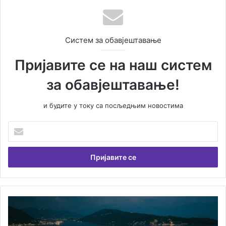
Систем за обавјештавање
Пријавите се на наш систем
за обавјештавање!
и будите у току са посљедњим новостима
У
н
е
с
и
т
е
В
Д
а
о
ш
б