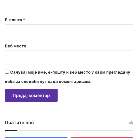
*
Е-пошта
*
Веб место
Сачувај моје име, е-пошту и веб место у овом прегледачу
веба за следећи пут када коментаришем.
А
л
Пратите нас
т
е