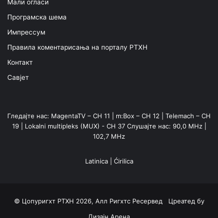
Мали огласи
Програмска шема
Импрессум
Правила коментарисања на порталу РТХН
Контакт
Савјет
Гледајте нас: MagentaTV – CH 11 | m:Box – CH 12 | Telemach – CH
19 | Lokalni multipleks (MUX) - CH 37 Слушајте нас: 90,0 MHz |
102,7 MHz
Latinica
|
Ćirilica
© Цопyригхт РТХН 2026, Алл Ригхтс Ресервед Цреатед бy
Дизајн Арена