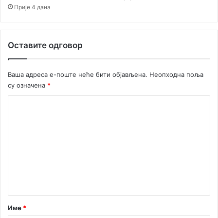
н
Прије 4 дана
у
а
р
Оставите одговор
Ваша адреса е-поште неће бити објављена.
Неопходна поља
су означена
*
К
о
м
е
н
т
а
р
Име
*