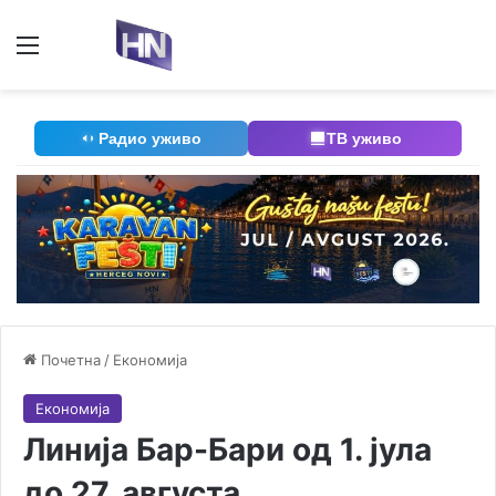
Мени
П
Радио уживо
ТВ уживо
Почетна
/
Економија
Економија
Линија Бар-Бари од 1. јула
до 27. августа