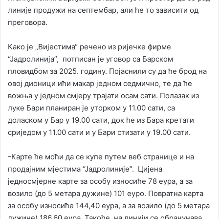
линије продужи на септембар, али ће то зависити од
преговора.
Како је „Вијестима“ речено из ријечке фирме
“Јадролинија”, потписан је уговор са Барском
пловидбом за 2025. годину. Појаснили су да ће брод на
овој дионици ићи макар једном седмично, те да ће
вожња у једном смјеру трајати осам сати. Полазак из
луке Бари планиран је уторком у 11.00 сати, са
доласком у Бар у 19.00 сати, док ће из Бара кретати
сриједом у 11.00 сати и у Бари стизати у 19.00 сати.
-Карте ће моћи да се купе путем веб странице и на
продајним мјестима “Јадролиније”. Цијена
једносмјерне карте за особу износиће 78 еура, а за
возило (до 5 метара дужине) 101 еуро. Повратна карта
за особу износиће 144,40 еура, а за возило (до 5 метара
дужине) 186,60 еура. Такође, на линији се обрачунава