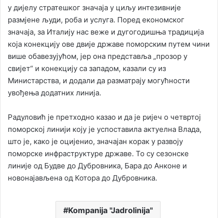
у дијелу стратешког значаја у циљу интезивније
размјене људи, роба и услуга. Поред економског
значаја, за Италију нас веже и дугогодишња традиција
која конекцију ове двије државе поморским путем чини
више обавезујућом, јер она представља „прозор у
свијет“ и конекцију са западом, казали су из
Министарства, и додали да разматрају могућности
увођења додатних линија.
Радуловић је претходно казао и да је ријеч о четвртој
поморској линији коју је успоставила актуелна Влада,
што је, како је оцијенио, значајан корак у развоју
поморске инфраструктуре државе. То су сезонске
линије од Будве до Дубровника, Бара до Анконе и
новонајављена од Котора до Дубровника.
Kompanija "Jadrolinija"