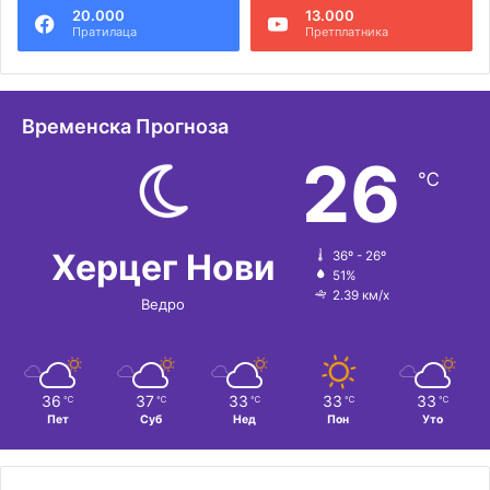
20.000
13.000
р
Пратилаца
Претплатника
н
а
т
Временска Прогноза
и
26
℃
в
е
:
Херцег Нови
36º - 26º
51%
2.39 км/х
Ведро
36
37
33
33
33
℃
℃
℃
℃
℃
Пет
Суб
Нед
Пон
Уто