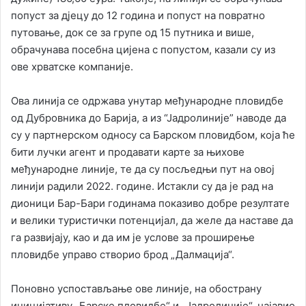
попуст за дјецу до 12 година и попуст на повратно
путовање, док се за групе од 15 путника и више,
обрачунава посебна цијена с попустом, казали су из
ове хрватске компаније.
Ова линија се одржава унутар међународне пловидбе
од Дубровника до Барија, а из “Јадролиније” наводе да
су у партнерском односу са Барском пловидбом, која ће
бити лучки агент и продавати карте за њихове
међународне линије, те да су посљедњи пут на овој
линији радили 2022. године. Истакли су да је рад на
дионици Бар-Бари годинама показиво добре резултате
и велики туристички потенцијал, да желе да наставе да
га развијају, као и да им је услове за проширење
пловидбе управо створио брод „Далмација“.
Поновно успостављање ове линије, на обострану
иницијативу „Барске пловидбе“ и „Јадролиније“, најавио