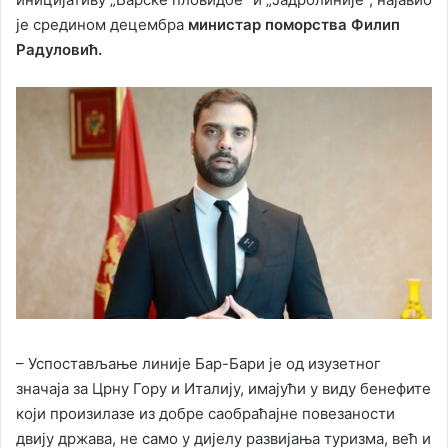
је средином децембра
министар поморства Филип
Радуловић.
– Успостављање линије Бар-Бари је од изузетног
значаја за Црну Гору и Италију, имајући у виду бенефите
који произилазе из добре саобраћајне повезаности
двију држава, не само у дијелу развијања туризма, већ и