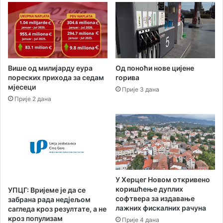
н
ш
а
њ
ц
а
и
т
о
р
н
к
Од поноћи нове цијене
Више од милијарду еура
а
а
горива
пореских прихода за седам
л
о
мјесеци
Прије 3 дана
н
д
Прије 2 дана
у
г
б
о
е
ђ
з
е
б
н
ј
а
е
з
д
а
У Херцег Новом откривено
н
5
коришћење дуплих
УПЦГ: Вријеме је да се
о
.
софтвера за издавање
забрана рада недјељом
с
ј
лажних фискалних рачуна
сагледа кроз резултате, а не
т
а
кроз популизам
Прије 4 дана