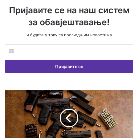
Пријавите се на наш систем
за обавјештавање!
и будите у току са посљедњим новостима
У
н
е
с
и
т
е
В
С
а
у
ш
т
у
р
е
а
м
в
а
а