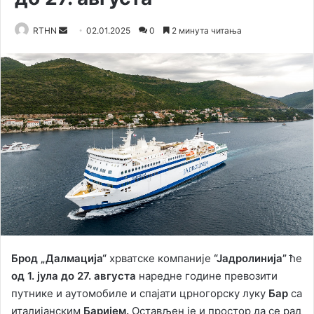
RTHN
S
02.01.2025
0
2 минута читања
e
n
d
a
n
e
m
a
i
l
Брод „Далмација“
хрватске компаније
“Јадролинија”
ће
од 1. јула до 27. августа
наредне године превозити
путнике и аутомобиле и спајати црногорску луку
Бар
са
италијанским
Баријем.
Остављен је и простор да се рад