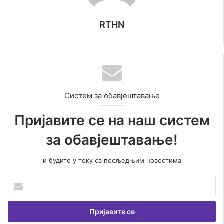
RTHN
Систем за обавјештавање
Пријавите се на наш систем
за обавјештавање!
и будите у току са посљедњим новостима
У
н
е
с
и