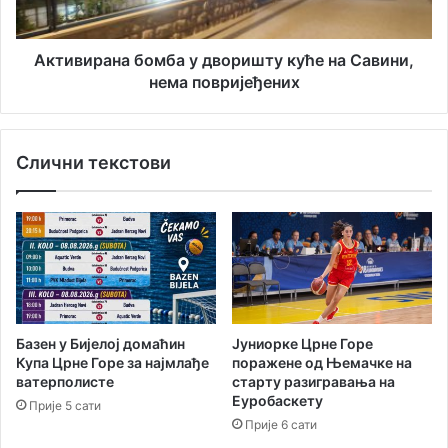
а
а
ж
н
е
а
Активирана бомба у дворишту куће на Савини,
н
б
нема повријеђених
е
о
о
м
д
б
Слични текстови
П
а
о
у
р
д
т
в
у
о
г
р
а
и
л
ш
а
т
Базен у Бијелој домаћин
Јуниорке Црне Горе
н
у
Купа Црне Горе за најмлађе
поражене од Њемачке на
а
к
ватерполисте
старту разигравања на
с
у
Еуробаскету
Прије 5 сати
т
ћ
Прије 6 сати
а
е