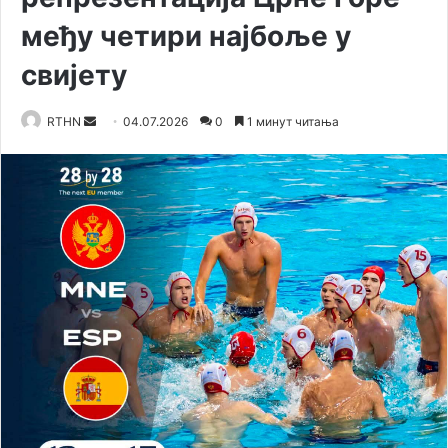
међу четири најбоље у
свијету
RTHN
S
04.07.2026
0
1 минут читања
e
n
d
a
n
e
m
a
i
l