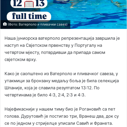
(Фото: Ватерполо и пливачки савез)
Наша јуниорска ватерполо репрезентација завршила је
наступ на Свјетском првенству у Португалу на
четвртом мјесту, потврдивши да припада самом
свјетском врху.
Како је саопштено из Ватерполо и пливачког савеза, у
утакмици за бронзану медаљу боља је била селекција
Шпаније, која је славила резултатом 13:12. По
четвртинама је било 4:3, 2:4, 2:3 и 4:3.
Најефикаснији у нашем тиму био је Рогановић са пет
голова. Дурутовић је постигао три, Вранеш два, док су
се по једном у стријелце уписали Савић и Франета.