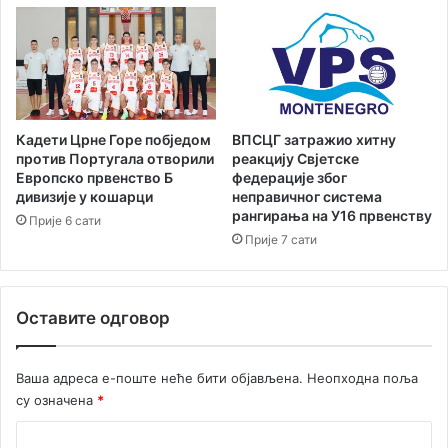
р
н
т
а
у
С
Е
а
в
в
р
и
о
н
Кадети Црне Горе побједом
ВПСЦГ затражио хитну
п
и
против Португала отворили
реакцију Свјетске
с
,
Европско првенство Б
федерације због
к
дивизије у кошарци
неправичног система
н
рангирања на У16 првенству
о
е
Прије 6 сати
г
м
Прије 7 сати
п
а
р
п
в
о
Оставите одговор
е
в
н
р
с
и
Ваша адреса е-поште неће бити објављена.
Неопходна поља
т
ј
су означена
*
в
е
а
ђ
К
у