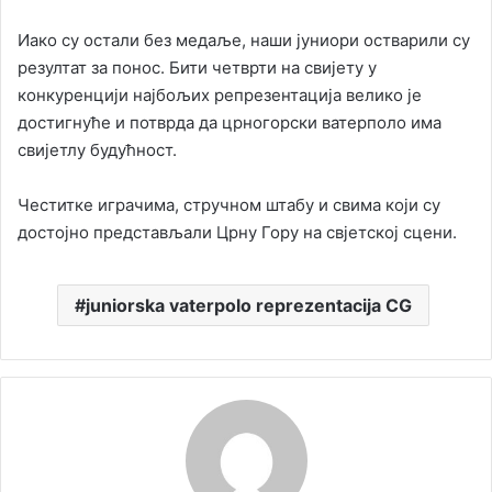
Иако су остали без медаље, наши јуниори остварили су
резултат за понос. Бити четврти на свијету у
конкуренцији најбољих репрезентација велико је
достигнуће и потврда да црногорски ватерполо има
свијетлу будућност.
Честитке играчима, стручном штабу и свима који су
достојно представљали Црну Гору на свјетској сцени.
juniorska vaterpolo reprezentacija CG