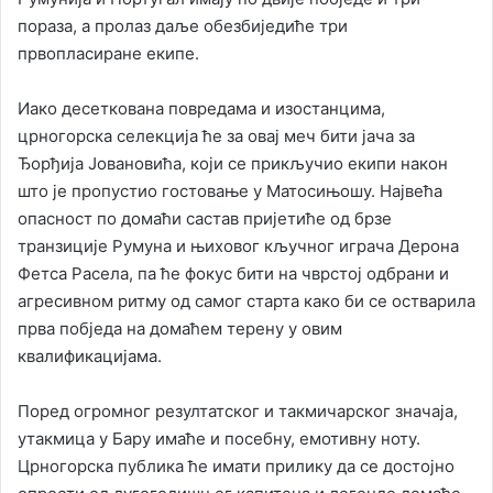
пораза, а пролаз даље обезбиједиће три
првопласиране екипе.
Иако десеткована повредама и изостанцима,
црногорска селекција ће за овај меч бити јача за
Ђорђија Јовановића, који се прикључио екипи након
што је пропустио гостовање у Матосињошу. Највећа
опасност по домаћи састав пријетиће од брзе
транзиције Румуна и њиховог кључног играча Дерона
Фетса Расела, па ће фокус бити на чврстој одбрани и
агресивном ритму од самог старта како би се остварила
прва побједа на домаћем терену у овим
квалификацијама.
Поред огромног резултатског и такмичарског значаја,
утакмица у Бару имаће и посебну, емотивну ноту.
Црногорска публика ће имати прилику да се достојно