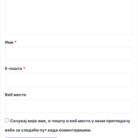
е
п
р
н
в
т
е
н
а
с
р
Име
*
т
*
в
а
у
Е-пошта
*
Б
у
г
а
Веб место
р
с
к
о
Сачувај моје име, е-пошту и веб место у овом прегледачу
ј
веба за следећи пут када коментаришем.