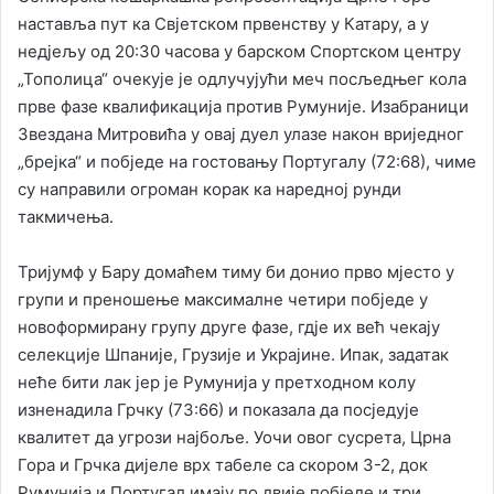
наставља пут ка Свјетском првенству у Катару, а у
нед‌јељу од 20:30 часова у барском Спортском центру
„Тополица“ очекује је одлучујући меч посљедњег кола
прве фазе квалификација против Румуније. Изабраници
Звездана Митровића у овај дуел улазе након вриједног
„брејка“ и побједе на гостовању Португалу (72:68), чиме
су направили огроман корак ка наредној рунди
такмичења.
Тријумф у Бару домаћем тиму би донио прво мјесто у
групи и преношење максималне четири побједе у
новоформирану групу друге фазе, гд‌је их већ чекају
селекције Шпаније, Грузије и Украјине. Ипак, задатак
неће бити лак јер је Румунија у претходном колу
изненадила Грчку (73:66) и показала да посједује
квалитет да угрози најбоље. Уочи овог сусрета, Црна
Гора и Грчка дијеле врх табеле са скором 3-2, док
Румунија и Португал имају по двије побједе и три