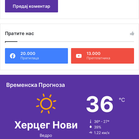
А
л
Пратите нас
т
е
20.000
13.000
р
Пратилаца
Претплатника
н
а
т
Временска Прогноза
и
36
℃
в
е
:
Херцег Нови
36º - 27º
39%
1.22 км/х
Ведро