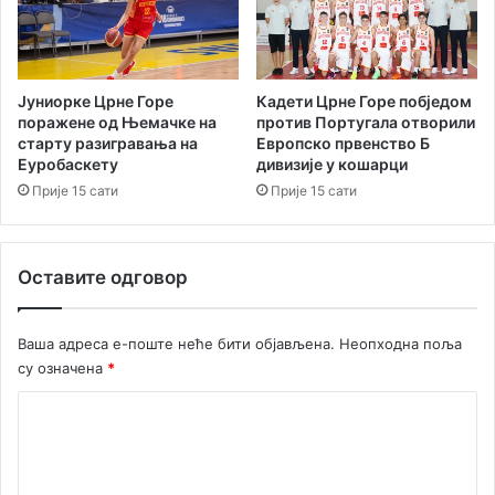
а
у
т
г
и
а
в
л
н
а
Јуниорке Црне Горе
Кадети Црне Горе побједом
а
н
поражене од Њемачке на
против Португала отворили
с
а
старту разигравања на
Европско првенство Б
ј
Еуробаскету
дивизије у кошарци
с
е
т
Прије 15 сати
Прије 15 сати
д
а
н
р
и
т
Оставите одговор
ц
у
а
Е
в
Ваша адреса е-поште неће бити објављена.
Неопходна поља
р
су означена
*
о
п
К
с
о
к
о
м
г