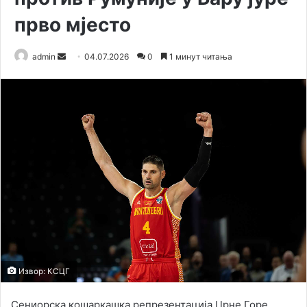
прво мјесто
admin
S
04.07.2026
0
1 минут читања
e
n
d
a
n
e
m
a
i
l
Извор: КСЦГ
Сениорска кошаркашка репрезентација Црне Горе