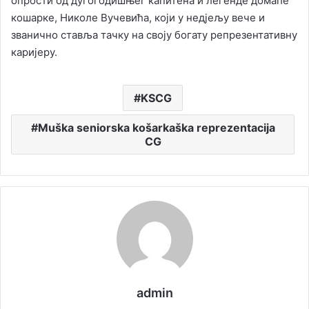
опрости од дугогодишњег капитена и легенде домаће
кошарке, Николе Вучевића, који у нед‌јељу вече и
званично ставља тачку на своју богату репрезентативну
каријеру.
KSCG
Muška seniorska košarkaška reprezentacija
CG
admin