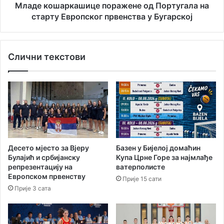
и
р
Младе кошаркашице поражене од Португала на
ћ
к
старту Европског првенства у Бугарској
а
а
-
ш
у
и
Слични текстови
п
ц
о
е
н
п
е
о
д
р
е
а
љ
ж
а
е
к
н
Десето мјесто за Вјеру
Базен у Бијелој домаћин
к
е
Булајић и србијанску
Купа Црне Горе за најмлађе
о
о
репрезентацију на
ватерполисте
м
д
Европском првенству
Прије 15 сати
е
П
Прије 3 сата
м
о
о
р
р
т