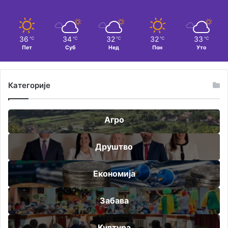
36
34
32
32
33
℃
℃
℃
℃
℃
Пет
Суб
Нед
Пон
Уто
Категорије
Агро
Друштво
Економија
Забава
Култура