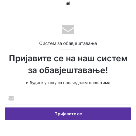
We
bsi
te
Систем за обавјештавање
Пријавите се на наш систем
за обавјештавање!
и будите у току са посљедњим новостима
У
н
е
с
и
т
е