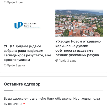
Прије 1 дан
о
д
а
У Херцег Новом откривено
коришћење дуплих
УПЦГ: Вријеме је да се
софтвера за издавање
забрана рада недјељом
лажних фискалних рачуна
сагледа кроз резултате, а не
кроз популизам
Прије 3 дана
Прије 3 дана
Оставите одговор
Ваша адреса е-поште неће бити објављена.
Неопходна поља
су означена
*