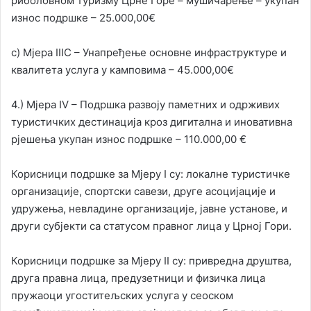
риболовном туризму Црне Горе – мушичарење – укупан
износ подршке – 25.000,00€
c) Мјера IIIC – Унапређење основне инфраструктуре и
квалитета услуга у камповима – 45.000,00€
4.) Мјера IV – Подршка развоју паметних и одрживих
туристичких дестинација кроз дигитална и иновативна
рјешења укупан износ подршке – 110.000,00 €
Корисници подршке за Мјеру I су: локалне туристичке
организације, спортски савези, друге асоцијације и
удружења, невладине организације, јавне установе, и
други субјекти са статусом правног лица у Црној Гори.
Корисници подршке за Мјеру II су: привредна друштва,
друга правна лица, предузетници и физичка лица
пружаоци угоститељских услуга у сеоском