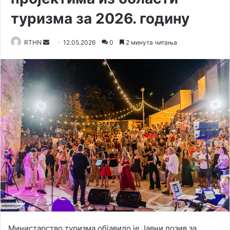
туризма за 2026. годину
RTHN
S
12.05.2026
0
2 минута читања
e
n
d
a
n
e
m
a
i
l
Министарство туризма објавило је Јавни позив за