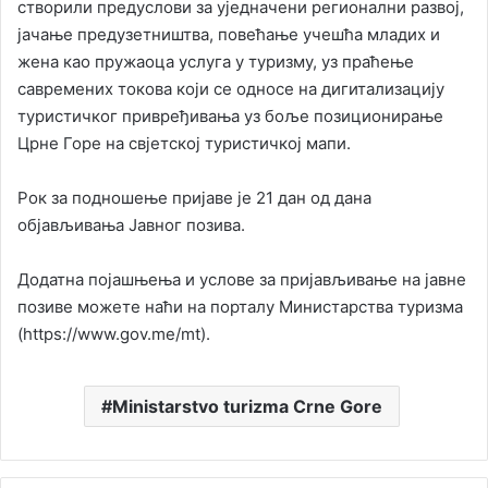
створили предуслови за уједначени регионални развој,
јачање предузетништва, повећање учешћа младих и
жена као пружаоца услуга у туризму, уз праћење
савремених токова који се односе на дигитализацију
туристичког привређивања уз боље позиционирање
Црне Горе на свјетској туристичкој мапи.
Рок за подношење пријаве је 21 дан од дана
објављивања Јавног позива.
Додатна појашњења и услове за пријављивање на јавне
позиве можете наћи на порталу Министарства туризма
(https://www.gov.me/mt).
Ministarstvo turizma Crne Gore