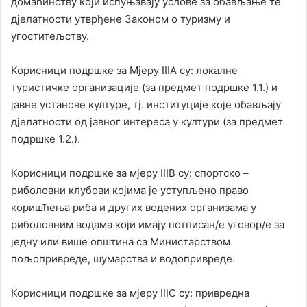
домаћинству који испуњавају услове за обављање те
дјелатности утврђене Законом о туризму и
угоститељству.
Корисници подршке за Мјеру IIIА су: локалне
туристичке организације (за предмет подршке 1.1.) и
јавне установе културе, тј. институције које обављају
дјелатности од јавног интереса у култури (за предмет
подршке 1.2.).
Корисници подршке за мјеру IIIB су: спортско –
риболовни клубови којима је уступљено право
коришћења риба и других водених организама у
риболовним водама који имају потписан/е уговор/е за
једну или више општина са Министарством
пољопривреде, шумарства и водопривреде.
Корисници подршке за мјеру IIIC су: привредна