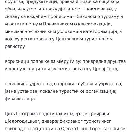
друштва, предузетници, правна и физичка лица која
обављају угоститељску дјелатност – камповање, у
складу са важећим прописима – Законом о туризму и
угоститељству и Правилником о класификацији,
минимално-техничким условима и категоризацији, а
која су регистрована у Централном туристичком
регистру.
Корисници подршке за мјеру IV су: привредна друштва
и предузетници који су регистровани у Црној Гори;
невладина удружења; спортски клубови и удружења;
јавне установе; локалне туристичке организације;
физичка лица.
Циљ Програма подстицајних мјера је креирање
цјелогодишњег, диверзификованог туристичког
поизвода са акцентом на Сјевер Црне Горе, како би се