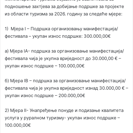
подношење захтјева за добијање подршке за пројекте
из области туризма за 2026. годину за следеће мјере:
1) Мјера I – Подршка организовању манифестација/
фестивала – укупан износ подршке: 300.000,00€
а) Мјера IА- подршка за организовање манифестација/
фестивала чија је укупна вриједност до 30.000,00 € –
укупан износ подршке – 100.000,00€
б) Мјера IB – подршка за организовање манифестација/
фестивала чија је укупна вриједност изнад 30.000,00 € –
укупан износ подршке – 200.000,00€
2) Мјера II- Унапређење понуде и подизање квалитета
услуга у руралном туризму- укупан износ подршке –
100.000,00€