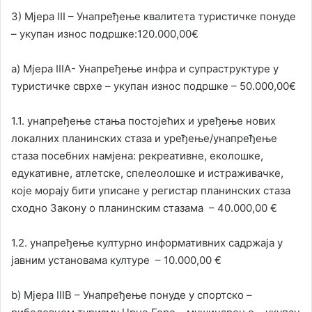
3) Мјера III – Унапређење квалитета туристичке понуде
– укупан износ подршке:120.000,00€
а) Мјера IIIА- Унапређење инфра и супраструктуре у
туристичке сврхе – укупан износ подршке – 50.000,00€
1.1. унапређење стања постојећих и уређење нових
локалних планинских стаза и уређење/унапређење
стаза посебних намјена: рекреативне, еколошке,
едукативне, атлетске, спелеолошке и истраживачке,
које морају бити уписане у регистар планинских стаза
сходно Закону о планинским стазама – 40.000,00 €
1.2. унапређење културно информативних садржаја у
јавним установама културе – 10.000,00 €
b) Мјера IIIB – Унапређење понуде у спортско –