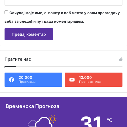
Сачувај моје име, е-пошту и веб место у овом прегледачу
веба за следећи пут када коментаришем.
А
л
Пратите нас
т
е
20.000
13.000
р
Пратилаца
Претплатника
н
а
т
Временска Прогноза
и
31
℃
в