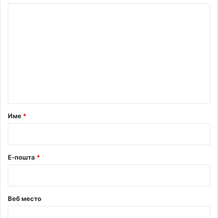
К
о
м
е
н
т
а
р
Име
*
*
Е-пошта
*
Веб место