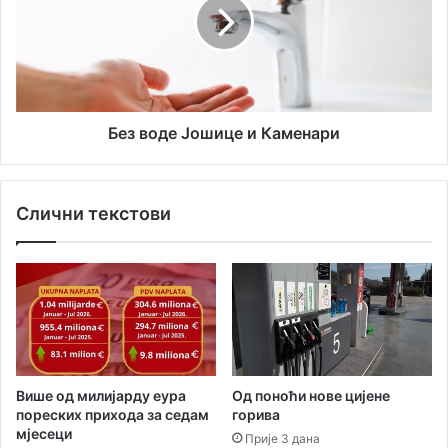
у
о
в
м
о
ј
д
е
е
д
Ј
н
о
а
ш
Без воде Јошице и Каменари
с
и
а
ц
о
е
Слични текстови
б
и
р
К
а
а
ћ
м
а
е
ј
н
н
а
а
р
н
и
Од поноћи нове цијене
Више од милијарду еура
е
горива
пореских прихода за седам
з
мјесеци
Прије 3 дана
г