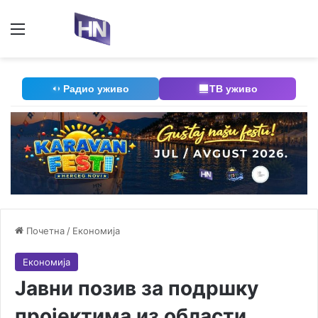
Мени
П
Радио уживо
ТВ уживо
Почетна
/
Економија
Економија
Јавни позив за подршку
пројектима из области