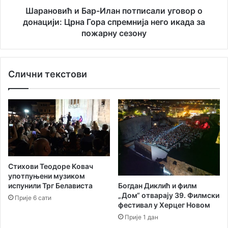
е
и
Шарановић и Бар-Илан потписали уговор о
у
Б
донацији: Црна Гора спремнија него икада за
л
а
пожарну сезону
и
р
ц
-
е
И
Слични текстови
н
л
а
а
Т
н
о
п
п
о
л
т
о
п
ј
и
с
Стихови Теодоре Ковач
а
употпуњени музиком
л
Богдан Диклић и филм
испунили Трг Белависта
и
„Дом“ отварају 39. Филмски
Прије 6 сати
у
фестивал у Херцег Новом
г
Прије 1 дан
о