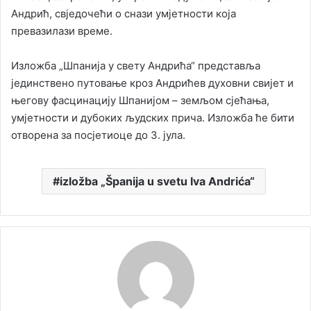
Андрић, свједочећи о снази умјетности која
превазилази време.
Изложба „Шпанија у свету Андрића“ представља
јединствено путовање кроз Андрићев духовни свијет и
његову фасцинацију Шпанијом – земљом сјећања,
умјетности и дубоких људских прича. Изложба ће бити
отворена за посјетиоце до 3. јула.
izložba „Španija u svetu Iva Andrića“