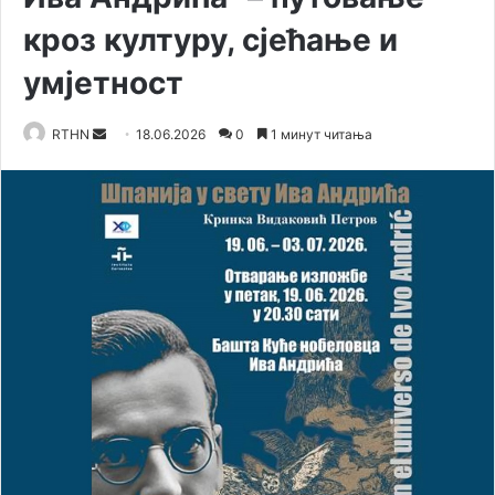
кроз културу, сјећање и
умјетност
RTHN
S
18.06.2026
0
1 минут читања
e
n
d
a
n
e
m
a
i
l