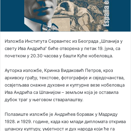
Изложба Института Сервантес из Београда „Шпанија у
свету Ива Андрића“ биће отворена у петак 19. јуна, са
почетком у 20.30 часова у башти Куће нобеловца.
Ауторка изложбе, Кринка Видаковић Петров, кроз
архивску грађу, текстове, фотографије и свједочанства,
освјетљава снажне духовне и културне везе нобеловца
Ива Андрића са Шпанијом – земљом која је оставила
дубок траг у његовом стваралаштву.
Полазиште изложбе је Андрићев боравак у Мадриду
1928. и 1929. године, када као млади дипломата открива
шпанску културу, умјетност и дух народа који ће га