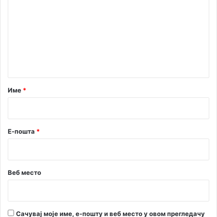
о
с
п
м
р
е
е
м
н
н
т
и
а
ј
а
р
Име
*
н
*
е
г
о
Е-пошта
*
и
к
а
д
Веб место
а
з
а
п
Сачувај моје име, е-пошту и веб место у овом прегледачу
о