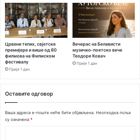
в
о
р
о
д
о
н
Црвени тепих, свјетске
Вечерас на Белависти
а
премијере и више од 80
музичко-поетско вече
филмова на Филмском
Теодоре Ковач
ц
фестивалу
и
Прије 1 дан
ј
Прије 1 дан
и
:
Ц
Оставите одговор
р
н
а
Ваша адреса е-поште неће бити објављена.
Неопходна поља
Г
су означена
*
о
р
К
а