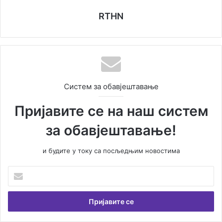
RTHN
Систем за обавјештавање
Пријавите се на наш систем
за обавјештавање!
и будите у току са посљедњим новостима
У
н
е
с
и