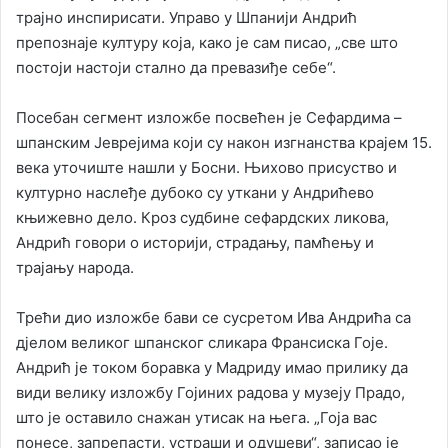
трајно инспирисати. Управо у Шпанији Андрић
препознаје културу која, како је сам писао, „све што
постоји настоји стално да превазиђе себе“.
Посебан сегмент изложбе посвећен је Сефардима –
шпанским Јеврејима који су након изгнанства крајем 15.
века уточиште нашли у Босни. Њихово присуство и
културно наслеђе дубоко су уткани у Андрићево
књижевно дело. Кроз судбине сефардских ликова,
Андрић говори о историји, страдању, памћењу и
трајању народа.
Трећи дио изложбе бави се сусретом Ива Андрића са
дјелом великог шпанског сликара Франсиска Гоје.
Андрић је током боравка у Мадриду имао прилику да
види велику изложбу Гојиних радова у музеју Прадо,
што је оставило снажан утисак на њега. „Гоја вас
понесе, запрепасти, устраши и одушеви“, записао је