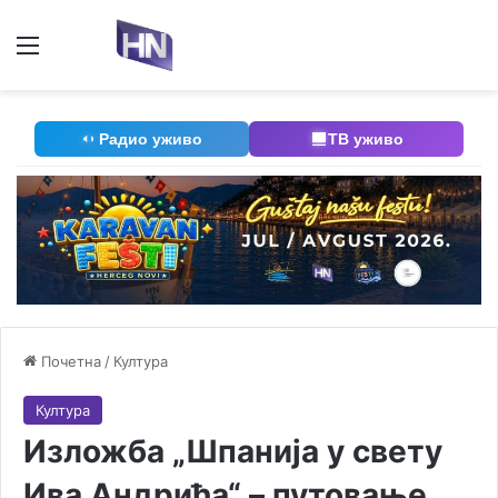
Мени
П
Радио уживо
ТВ уживо
Почетна
/
Култура
Култура
Изложба „Шпанија у свету
Ива Андрића“ – путовање