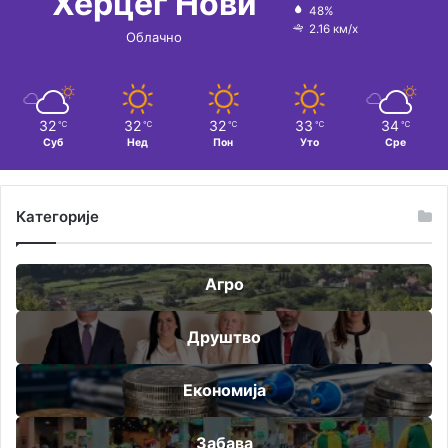
Херцег Нови
48%
2.16 км/х
Облачно
32
32
32
33
34
℃
℃
℃
℃
℃
Суб
Нед
Пон
Уто
Сре
Категорије
Агро
Друштво
Економија
Забава