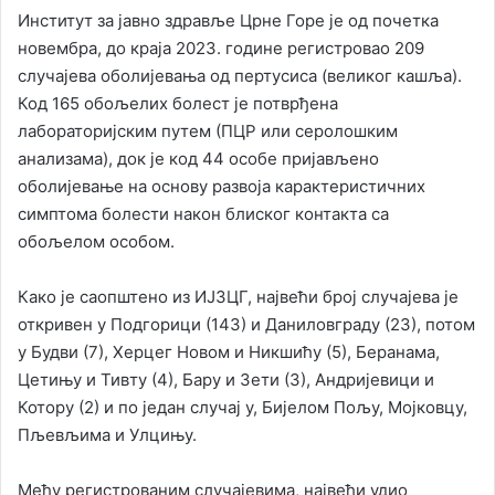
Институт за јавно здравље Црне Горе је од почетка
новембра, до краја 2023. године регистровао 209
случајева оболијевања од пертусиса (великог кашља).
Код 165 обољелих болест је потврђена
лабораторијским путем (ПЦР или серолошким
анализама), док је код 44 особе пријављено
оболијевање на основу развоја карактеристичних
симптома болести након блиског контакта са
обољелом особом.
Како је саопштено из ИЈЗЦГ, највећи број случајева је
откривен у Подгорици (143) и Даниловграду (23), потом
у Будви (7), Херцег Новом и Никшићу (5), Беранама,
Цетињу и Тивту (4), Бару и Зети (3), Андријевици и
Котору (2) и по један случај у, Бијелом Пољу, Мојковцу,
Пљевљима и Улцињу.
Међу регистрованим случајевима, највећи удио