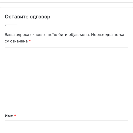
е
о
Оставите одговор
с
т
а
Ваша адреса е-поште неће бити објављена.
Неопходна поља
л
су означена
*
и
х
К
п
о
е
н
м
з
е
и
ј
н
а
т
а
р
Име
*
*