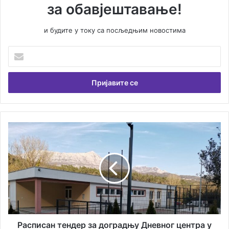
за обавјештавање!
и будите у току са посљедњим новостима
У
н
е
с
и
т
е
В
Р
а
а
ш
с
у
п
е
и
м
с
а
а
и
н
л
т
а
е
Расписан тендер за доградњу Дневног центра у