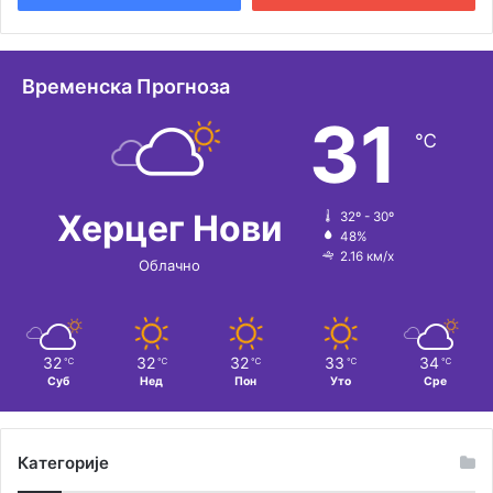
н
а
т
Временска Прогноза
и
31
℃
в
е
:
Херцег Нови
32º - 30º
48%
2.16 км/х
Облачно
32
32
32
33
34
℃
℃
℃
℃
℃
Суб
Нед
Пон
Уто
Сре
Категорије