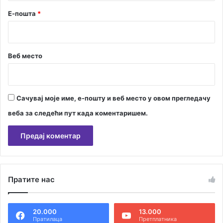
Е-пошта
*
Веб место
Сачувај моје име, е-пошту и веб место у овом прегледачу
веба за следећи пут када коментаришем.
А
л
Пратите нас
т
е
20.000
13.000
р
Пратилаца
Претплатника