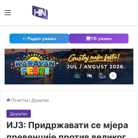
Мени
П
Радио уживо
ТВ уживо
Почетна
/
Друштво
Друштво
ИЈЗ: Придржавати се мјера
превенције против великог