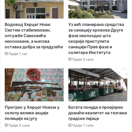
ц
н
е
е
н
р
т
а
Водовод Херцег Нови:
Уз већ планирана средства
р
т
Систем стабилизован,
за санацију кровова Друге
а
р
оптужбе Савковића
фазе неопходно што
у
а
неосноване, а његова
скорије приступити
С
ж
оставка добра за предузеће
санацији Прве фазе и
у
и
солитера Института
Прије 1 сат
т
о
Прије 5 сати
о
д
р
В
и
л
н
а
и
д
е
у
в
Претрес у Херцег Новом у
Богата понуда и провјерен
склопу велике акције
домаћи квалитет на тезгама
е
полиције на југу
градске пијаце
ћ
а
Прије 5 сати
Прије 7 сати
њ