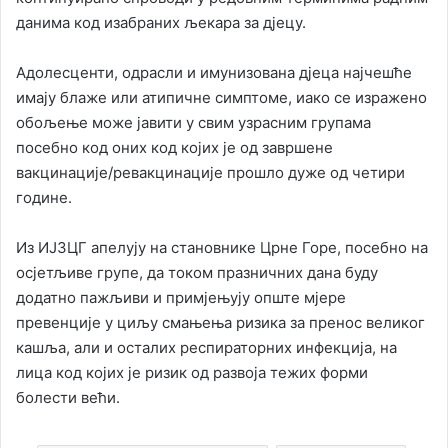
данима код изабраних љекара за дјецу.
Адолесценти, одрасли и имунизована дјеца најчешће
имају блаже или атипичне симптоме, иако се изражено
обољење може јавити у свим узрасним групама
посебно код оних код којих је од завршене
вакцинације/ревакцинације прошло дуже од четири
године.
Из ИЈЗЦГ апелују на становнике Црне Горе, посебно на
осјетљиве групе, да током празничних дана буду
додатно пажљиви и примјењују опште мјере
превенције у циљу смањења ризика за пренос великог
кашља, али и осталих респираторних инфекција, на
лица код којих је ризик од развоја тежих форми
болести већи.