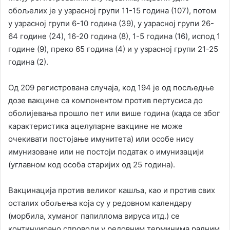
обољелих је у узрасној групи 11-15 година (107), потом
у узрасној групи 6-10 година (39), у узрасној групи 26-
64 године (24), 16-20 година (8), 1-5 година (16), испод 1
године (9), преко 65 година (4) и у узрасној групи 21-25
година (2).
Од 209 регистрована случаја, код 194 је од посљедње
дозе вакцине са компонентом против пертусиса до
оболијевања прошло пет или више година (када се због
карактеристика ацелуларне вакцине не може
очекивати постојање имунитета) или особе нису
имунизоване или не постоји податак о имунизацији
(углавном код особа старијих од 25 година).
Вакцинација против великог кашља, као и против свих
осталих обољења која су у редовном календару
(морбила, хуманог папиллома вируса итд.) се
континуирано спроводи у редовним терминима радним