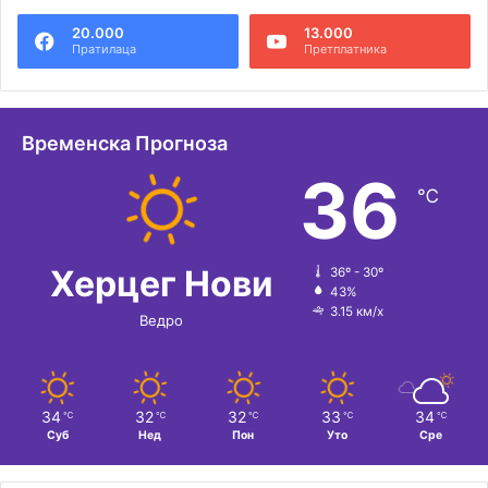
е
20.000
13.000
р
Пратилаца
Претплатника
н
а
т
Временска Прогноза
и
36
℃
в
е
:
Херцег Нови
36º - 30º
43%
3.15 км/х
Ведро
34
32
32
33
34
℃
℃
℃
℃
℃
Суб
Нед
Пон
Уто
Сре