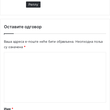
и
Реплy
р
а
њ
е
Оставите одговор
Ваша адреса е-поште неће бити објављена.
Неопходна поља
су означена
*
К
о
м
е
н
т
а
р
Име
*