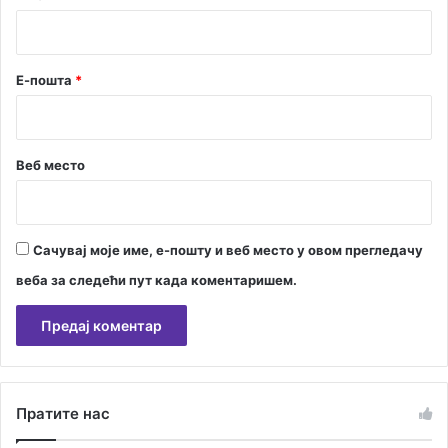
*
Е-пошта
*
Веб место
Сачувај моје име, е-пошту и веб место у овом прегледачу
веба за следећи пут када коментаришем.
А
л
Пратите нас
т