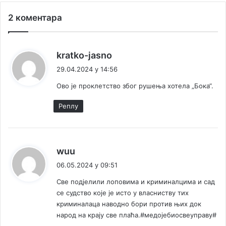
о
2 коментара
т
п
о
р
к
kratko-jasno
н
а
29.04.2024 у 14:56
и
ж
х
Ово је проклетство због рушења хотела „Бока“.
е
з
:
и
Реплy
д
о
в
а
к
wuu
и
а
06.05.2024 у 09:51
а
ж
с
Све подјелили лоповима и криминалцима и сад
е
ф
се судство које је исто у власниству тих
:
а
криминалаца наводно бори против њих док
л
народ на крају све плаћа.#медојебиосвеуправу#
т