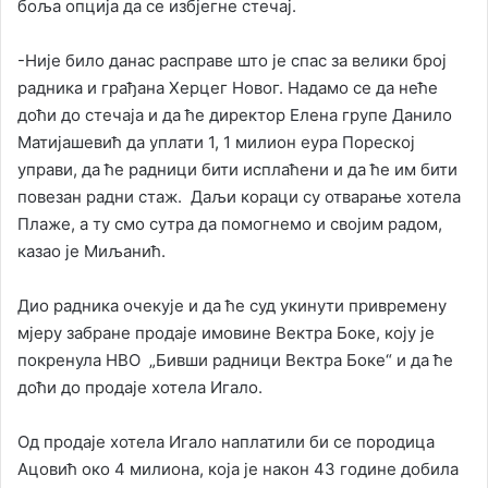
боља опција да се избјегне стечај.
-Није било данас расправе што је спас за велики број
радника и грађана Херцег Новог. Надамо се да неће
доћи до стечаја и да ће директор Елена групе Данило
Матијашевић да уплати 1, 1 милион еура Пореској
управи, да ће радници бити исплаћени и да ће им бити
повезан радни стаж. Даљи кораци су отварање хотела
Плаже, а ту смо сутра да помогнемо и својим радом,
казао је Миљанић.
Дио радника очекује и да ће суд укинути привремену
мјеру забране продаје имовине Вектра Боке, коју је
покренула НВО „Бивши радници Вектра Боке“ и да ће
доћи до продаје хотела Игало.
Од продаје хотела Игало наплатили би се породица
Ацовић око 4 милиона, која је након 43 године добила