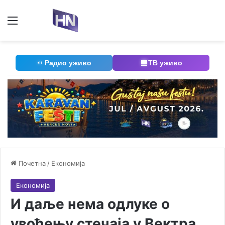
Мени
П
Радио уживо
ТВ уживо
Почетна
/
Економија
Економија
И даље нема одлуке о
увођењу стечаја у Вектра