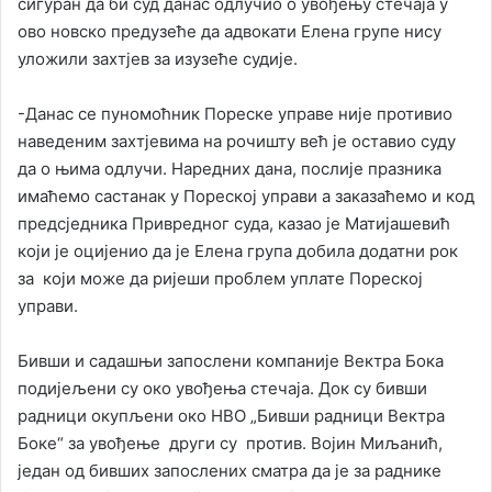
сигуран да би суд данас одлучио о увођењу стечаја у
ово новско предузеће да адвокати Елена групе нису
уложили захтјев за изузеће судије.
-Данас се пуномоћник Пореске управе није противио
наведеним захтјевима на рочишту већ је оставио суду
да о њима одлучи. Наредних дана, послије празника
имаћемо састанак у Пореској управи а заказаћемо и код
предсједника Привредног суда, казао је Матијашевић
који је оцијенио да је Елена група добила додатни рок
за који може да ријеши проблем уплате Пореској
управи.
Бивши и садашњи запослени компаније Вектра Бока
подијељени су око увођења стечаја. Док су бивши
радници окупљени око НВО „Бивши радници Вектра
Боке“ за увођење други су против. Војин Миљанић,
један од бивших запослених сматра да је за раднике