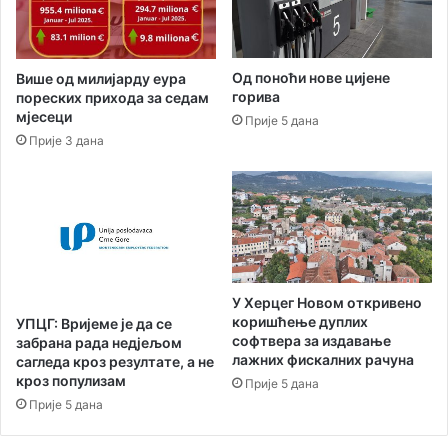
у
ј
д
д
и
е
ј
Од поноћи нове цијене
Више од милијарду еура
ж
е
горива
пореских прихода за седам
,
л
мјесеци
Прије 5 дана
с
у
Прије 3 дана
л
И
и
г
ј
а
е
л
д
а
и
и
з
У Херцег Новом откривено
г
коришћење дуплих
УПЦГ: Вријеме је да се
р
софтвера за издавање
забрана рада недјељом
а
лажних фискалних рачуна
сагледа кроз резултате, а не
д
кроз популизам
Прије 5 дана
њ
Прије 5 дана
а
п