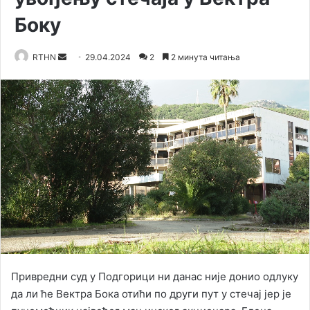
Боку
RTHN
S
29.04.2024
2
2 минута читања
e
n
d
a
n
e
m
a
i
l
Привредни суд у Подгорици ни данас није донио одлуку
да ли ће Вектра Бока отићи по други пут у стечај јер је