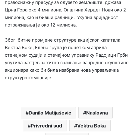
правоснажну пресуду за одузето земљиште, држава
Црна Гора око 4 милиона, Општина Херцег Нови око 2
милиона, као и бивши радници. Укупна вриједност
потраживања је око 12 милиона.
Због битне промјене структуре акцијског капитала
Вектра Боке, Елена група је почетком априла
стечајном судији и стечајном управнику Радојици Грби
упутила захтјев за хитно сазивање ванредне скупштине
акционара како би била изабрана нова управљачка
структура компаније.
Danilo Matijašević
Naslovna
Privredni sud
Vektra Boka