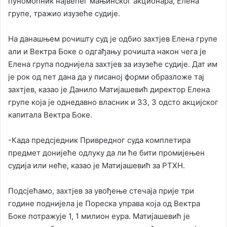
пуномоћник највећег мањинског акционара, Елена
групе, тражио изузеће судије.
На данашњем рочишту суд је одбио захтјев Елена групе
али и Вектра Боке о одгађању рочишта након чега је
Елена група поднијела захтјев за изузеће судије. Дат им
је рок од пет дана да у писаној форми образложе тај
захтјев, казао је Данило Матијашевић директор Елена
групе која је однедавно власник и 33, 3 одсто акцијског
капитала Вектра Боке.
-Када предсједник Привредног суда комплетира
предмет донијеће одлуку да ли ће бити промијењен
судија или неће, казао је Матијашевић за РТХН.
Подсјећамо, захтјев за увођење стечаја прије три
године поднијела је Пореска управа која од Вектра
Боке потражује 1, 1 милион еура. Матијашевић је