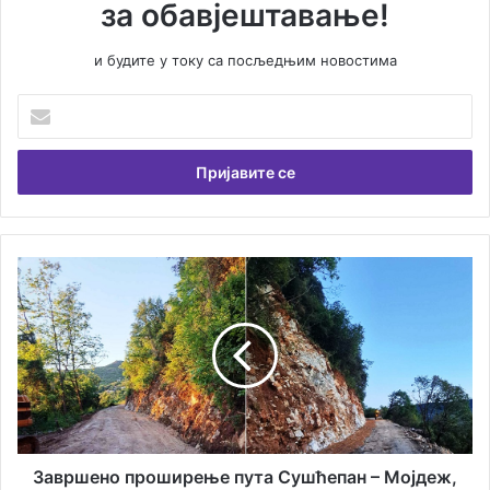
за обавјештавање!
и будите у току са посљедњим новостима
У
н
е
с
и
т
е
В
З
а
а
ш
в
у
р
е
ш
м
е
а
н
и
о
л
п
а
р
Завршено проширење пута Сушћепан – Мојдеж,