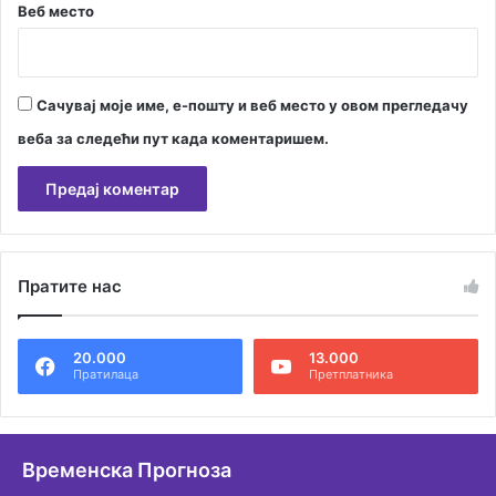
Веб место
Сачувај моје име, е-пошту и веб место у овом прегледачу
веба за следећи пут када коментаришем.
А
л
Пратите нас
т
е
20.000
13.000
р
Пратилаца
Претплатника
н
а
т
Временска Прогноза
и