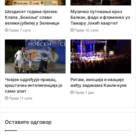
л
а
а
ј
Шездесет година пјесме:
Музичко путовање кроз
д
а
Клапа „Бокељи“ слави
Балкан, фадо и фламенко уз
и
у
велики јубилеј у Зеленици
Тамару Јокић квартет
н
Ђ
Прије 7 сати
Прије 10 сати
ц
е
е
н
у
о
З
в
а
и
г
ћ
р
и
е
м
Човјек одређује правац,
Ритам, емоција и овације
б
а
вјештачка интелигенција је
међу зидинама Канли куле
у
само алат
Прије 1 дан
Ц
Прије 11 сати
р
н
а
Г
Оставите одговор
о
р