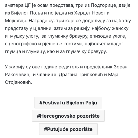
аматера ЦГ је осам представа, три из Подгорице, двије
из Бијелог Поља и по једна из Херцег Новог и
Мојковца. Награде су: три које се додјељују за најбољу
представу у цјелини, затим за режију, најбољу женску
и мушку улогу, за глумачку бравуру, епизодне улоге,
сценографско и рјешење костима, најбољег младог
глумца и глумицу, као и за глумачку бравуру.
У жирију су ове године редитељ и предсједник Зоран
Ракочевић, и чланице Драгана Трипковић и Маја
Стојановић.
Festival u Bijelom Polju
Hercegnovsko pozorište
Putujuće pozorište