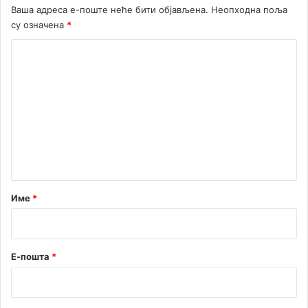
Ваша адреса е-поште неће бити објављена.
Неопходна поља
а
п
су означена
*
р
К
и
ж
о
е
м
љ
к
е
у
н
ј
т
е
м
а
е
р
д
Име
*
а
*
љ
у
Е-пошта
*