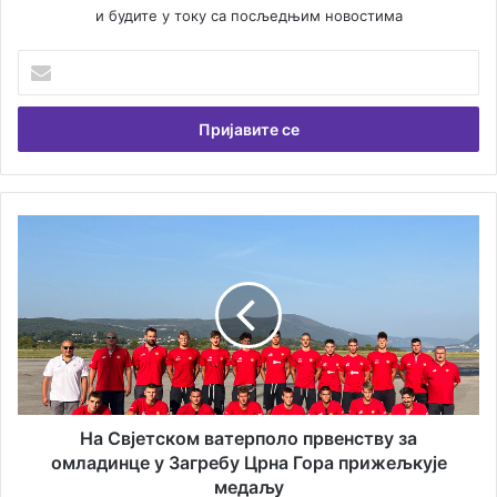
и будите у току са посљедњим новостима
У
н
е
с
и
т
е
В
Н
а
а
ш
С
у
в
е
ј
м
е
а
т
и
с
л
к
а
о
На Свјетском ватерполо првенству за
д
м
омладинце у Загребу Црна Гора прижељкује
р
в
медаљу