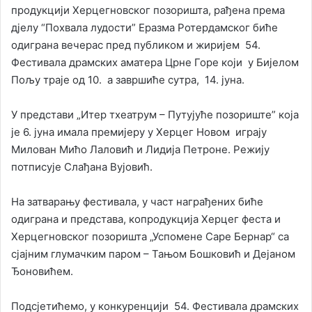
продукцији Херцегновског позоришта, рађена према
дјелу “Похвала лудости” Еразма Ротердамског биће
одиграна вечерас пред публиком и жиријем 54.
Фестивала драмских аматера Црне Горе који у Бијелом
Пољу траје од 10. а завршиће сутра, 14. јуна.
У представи „Итер тхеатрум – Путујуће позориште” која
је 6. јуна имала премијеру у Херцег Новом играју
Милован Мићо Лаловић и Лидија Петроне. Режију
потписује Слађана Вујовић.
На затварању фестивала, у част награђених биће
одиграна и представа, копродукција Херцег феста и
Херцегновског позоришта „Успомене Саре Бернар“ са
сјајним глумачким паром – Тањом Бошковић и Дејаном
Ђоновићем.
Подсјетићемо, у конкуренцији 54. Фестивала драмских