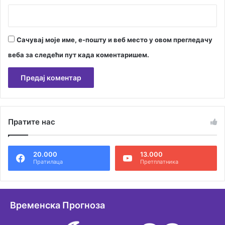
Сачувај моје име, е-пошту и веб место у овом прегледачу
веба за следећи пут када коментаришем.
А
л
Пратите нас
т
е
20.000
13.000
р
Пратилаца
Претплатника
н
а
т
Временска Прогноза
и