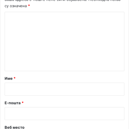
к
су означена
*
о
ј
К
л
о
и
м
г
и
е
н
т
а
р
Име
*
*
Е-пошта
*
Веб место