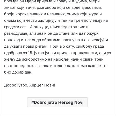
премда он мјери вријеме и граду и људима, мјери
живот који тече, разговоре који се воде вјековима,
броји кораке знаних и незнаних, онима који журе и
онима који често застајкују и тек на трен погледају на
градски сат… А он куца, наизглед стрпљив и
равнодушан, али зна и он да стане или да пожури
понекад и тек онда обратимо пажњу на њега чекајући
да ухвати прави ритам. Прича о сату, симболу града
одабрана за 15. јутро јуна и прича о пролазности, али уз
жељу да искористимо на најбољи начин сваки трен
овог понедељка, а када истекне да кажемо како је то
био добар дан.
Добро јутро, Херцег Нови!
Dobro jutro Herceg Novi