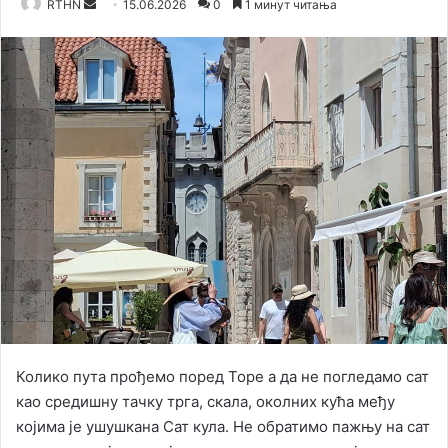
RTHN
S
15.06.2026
0
1 минут читања
e
n
d
a
n
e
m
a
i
l
Колико пута прођемо поред Торе а да не погледамо сат
као средишну тачку трга, скала, околних кућа међу
којима је ушушкана Сат кула. Не обратимо пажњу на сат