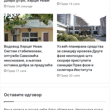
ф
Добро јутро, Херцег Нови!
Прије 14 сати
п
о
Прије 34 секунде
р
р
о
м
т
а
и
ц
в
и
Р
ј
у
е
м
Водовод Херцег Нови:
Уз већ планирана средства
Систем стабилизован,
за санацију кровова Друге
у
оптужбе Савковића
фазе неопходно што
н
неосноване, а његова
скорије приступити
и
оставка добра за предузеће
санацији Прве фазе и
ј
солитера Института
Прије 17 сати
е
Прије 20 сати
у
Е
в
р
Оставите одговор
о
п
с
Ваша адреса е-поште неће бити објављена.
Неопходна поља