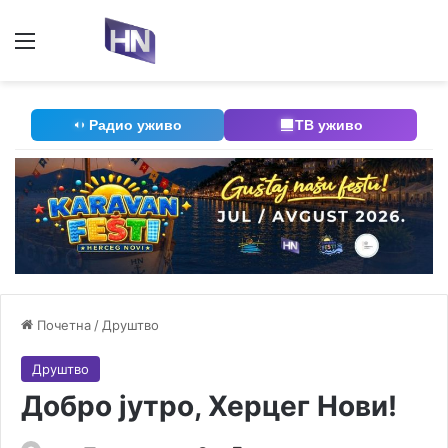
Мени
П
Радио уживо
ТВ уживо
Почетна
/
Друштво
Друштво
Добро јутро, Херцег Нови!