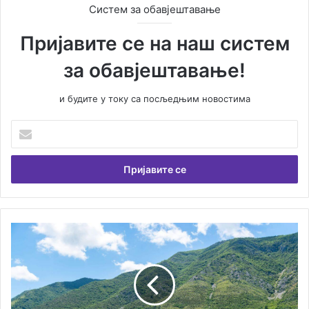
Систем за обавјештавање
Пријавите се на наш систем
за обавјештавање!
и будите у току са посљедњим новостима
У
н
е
с
и
т
е
В
В
а
е
ш
л
у
и
е
к
м
а