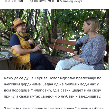
RTHN
S
14.06.2026
0
Мање од минут
e
n
d
a
n
e
m
a
i
l
Кажу да се душа Херцег Новог најбоље препознаје по
његовим ђардинима. Један од најљепших води нас у
дом породице Филиповић, гдје сваки цвијет има своју
причу, а сваки кутак свједочи о љубави и заједништву.
Зашто је овње године један породични ђардин изабран