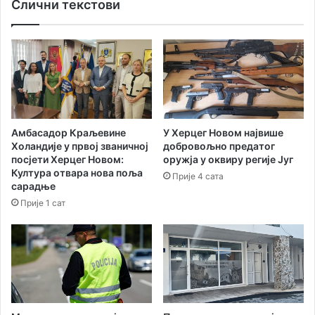
М
Слични текстови
а
и
л
н
е
и
ђ
с
е
т
“
а
у
р
п
с
е
Амбасадор Краљевине
У Херцег Новом највише
т
т
Холандије у првој званичној
добровољно предатог
в
а
посјети Херцег Новом:
оружја у оквиру регије Југ
о
к
Култура отвара нова поља
Прије 4 сата
п
,
сарадње
о
1
Прије 1 сат
м
9
о
.
р
ј
с
у
т
н
в
а
а
н
,
а