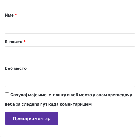
а
а
к
р
Име
*
а
*
ж
њ
а
Е-пошта
*
в
а
ј
у
Веб место
п
р
е
к
Сачувај моје име, е-пошту и веб место у овом прегледачу
р
ш
веба за следећи пут када коментаришем.
и
о
ц
е
А
л