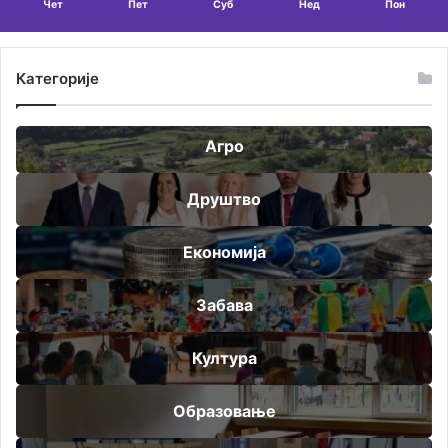
Чет
Пет
Суб
Нед
Пон
Категорије
Агро
Друштво
Економија
Забава
Култура
Образовање