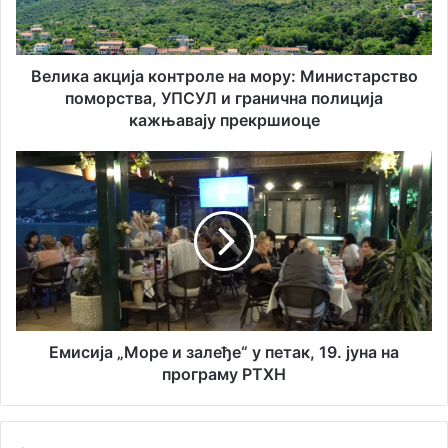
а
а
и
к
л
ц
а
и
Велика акција контроле на мору: Министарство
д
ј
поморства, УПСУЛ и гранична полиција
р
а
кажњавају прекршиоце
е
к
с
о
Е
у
н
м
т
и
р
с
о
и
л
ј
е
а
н
„
а
М
м
о
Емисија „Море и залеђе“ у петак, 19. јуна на
о
р
програму РТХН
р
е
у
и
:
з