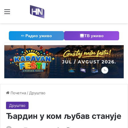
Мени
П
Радио уживо
ТВ уживо
Почетна
/
Друштво
Друштво
Ђардин у ком љубав станује