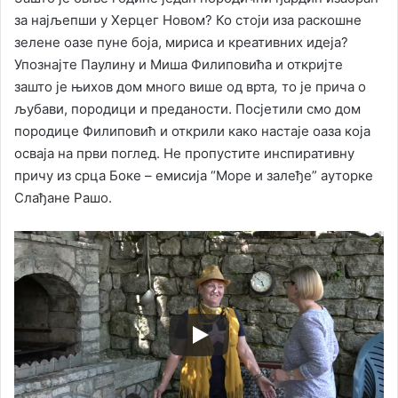
за најљепши у Херцег Новом? Ко стоји иза раскошне
зелене оазе пуне боја, мириса и креативних идеја?
Упознајте Паулину и Миша Филиповића и откријте
зашто је њихов дом много више од врта
,
то је прича о
љубави, породици и преданости. Посјетили смо дом
породице Филиповић и открили како настаје оаза која
осваја на први поглед. Не пропустите инспиративну
причу из срца Боке – емисија “Море и залеђе” ауторке
Слађане Рашо.