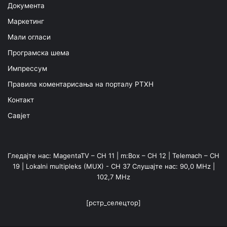
Документа
Маркетинг
Мали огласи
Програмска шема
Импрессум
Правила коментарисања на порталу РТХН
Контакт
Савјет
Гледајте нас: MagentaTV – CH 11 | m:Box – CH 12 | Telemach – CH
19 | Lokalni multipleks (MUX) - CH 37 Слушајте нас: 90,0 MHz |
102,7 MHz
[рстр_селецтор]