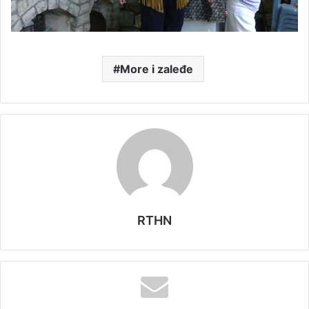
More i zaleđe
RTHN