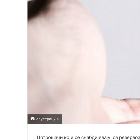
Илустрација
Потрошачи који се снабдијевају са резерво