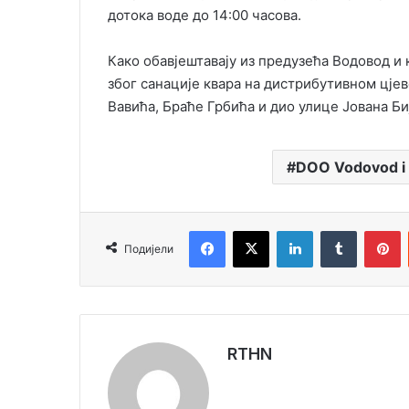
дотока воде до 14:00 часова.
Како обавјештавају из предузећа Водовод и 
због санације квара на дистрибутивном цје
Вавића, Браће Грбића и дио улице Јована Би
DOO Vodovod i k
Facebook
X
LinkedIn
Tumblr
Pinterest
Подијели
RTHN