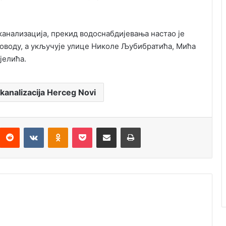
канализација, прекид водоснабдијевања настао је
воводу, а укључује улице Николе Љубибратића, Мића
јелића.
analizacija Herceg Novi
Reddit
VKontakte
Odnoklassniki
Pocket
Подијели путем емаила
Штампај