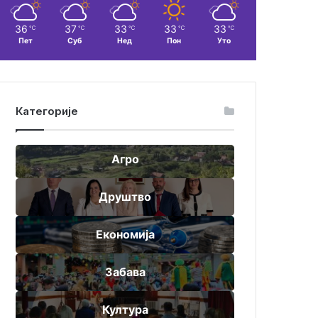
36
37
33
33
33
℃
℃
℃
℃
℃
Пет
Суб
Нед
Пон
Уто
Категорије
Агро
Друштво
Економија
Забава
Култура