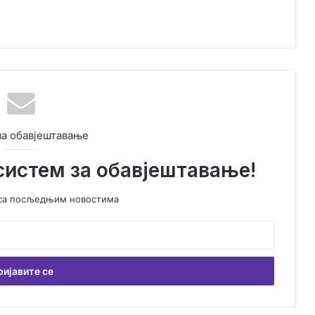
за обавјештавање
систем за обавјештавање!
у са посљедњим новостима