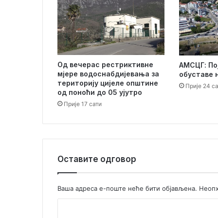
е
и
н
ф
о
р
Од вечерас рестриктивне
АМСЦГ: По
м
мјере водоснабдијевања за
обуставе 
а
територију цијеле општине
Прије 24 с
ц
од поноћи до 05 ујутро
и
Прије 17 сати
ј
е
Оставите одговор
Ваша адреса е-поште неће бити објављена.
Неопх
К