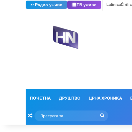
Радио уживо
ТВ уживо
Latinica
Ćirili
ПОЧЕТНА
ДРУШТВО
ЦРНА ХРОНИКА
Насумични текстови
Претрага
за