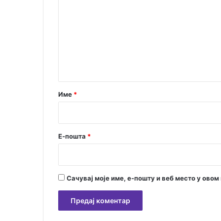
о
м
е
н
т
а
р
Име
*
*
Е-пошта
*
Сачувај моје име, е-пошту и веб место у ово
А