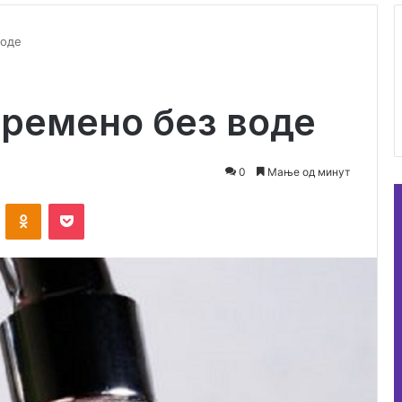
воде
ремено без воде
0
Мање од минут
ontakte
Odnoklassniki
Pocket