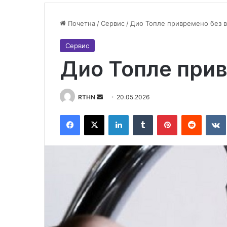
Почетна
/
Сервис
/
Дио Топле привремено без 
Сервис
Дио Топле прив
RTHN
S
20.05.2026
e
Facebook
X
LinkedIn
Tumblr
Pinterest
Reddit
VK
n
d
a
n
e
m
a
i
l