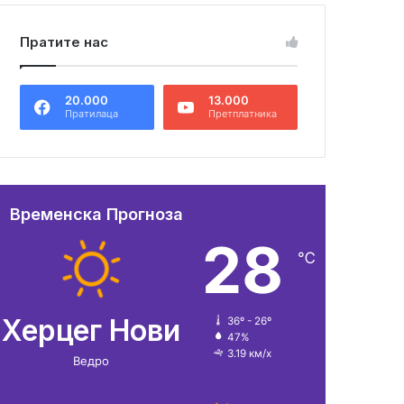
Пратите нас
20.000
13.000
Пратилаца
Претплатника
Временска Прогноза
28
℃
Херцег Нови
36º - 26º
47%
3.19 км/х
Ведро