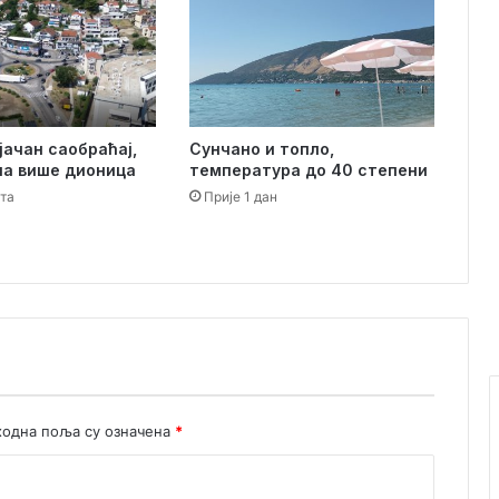
е
ј
в
а
т
о
јачан саобраћај,
Сунчано и топло,
к
на више дионица
температура до 40 степени
о
ата
Прије 1 дан
м
п
р
а
з
н
и
к
а
одна поља су означена
*