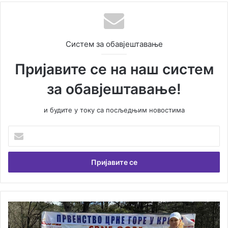
Систем за обавјештавање
Пријавите се на наш систем
за обавјештавање!
и будите у току са посљедњим новостима
У
н
е
с
и
т
е
В
М
а
л
ш