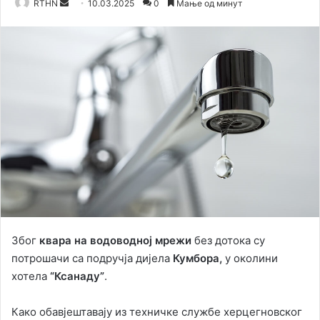
RTHN
S
10.03.2025
0
Мање од минут
e
n
d
a
n
e
m
a
i
l
Због
квара на водоводној мрежи
без дотока су
потрошачи са подручја дијела
Кумбора,
у околини
хотела
“Ксанаду”
.
Како обавјештавају из техничке службе херцегновског