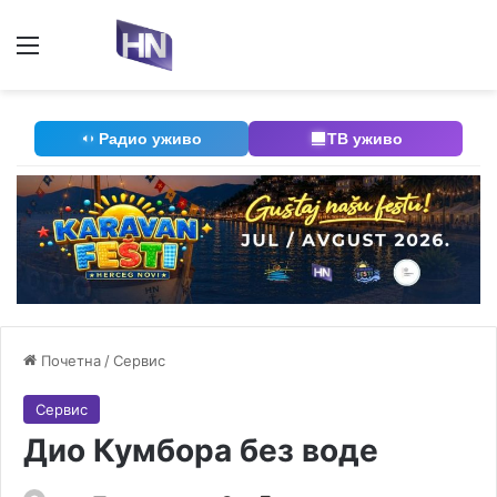
Мени
П
Радио уживо
ТВ уживо
Почетна
/
Сервис
Сервис
Дио Кумбора без воде