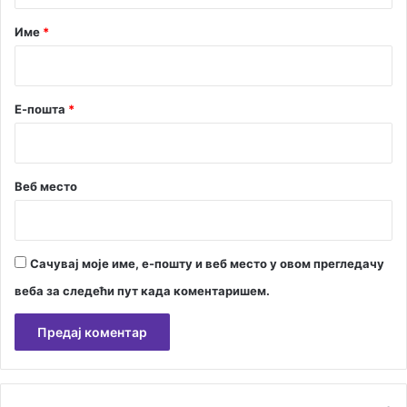
р
Име
*
*
Е-пошта
*
Веб место
Сачувај моје име, е-пошту и веб место у овом прегледачу
веба за следећи пут када коментаришем.
А
л