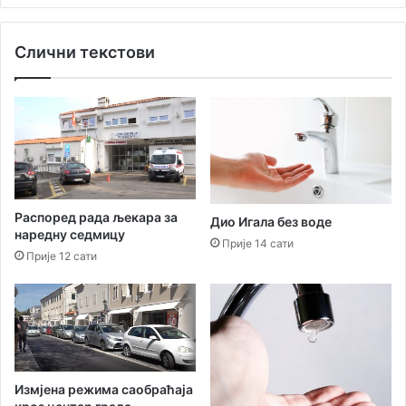
р
т
у
:
Слични текстови
г
В
и
е
н
л
а
и
к
к
р
о
о
и
с
н
у
т
Распоред рада љекара за
Дио Игала без воде
Ц
е
наредну седмицу
р
р
Прије 14 сати
Прије 12 сати
н
е
е
с
Г
о
о
в
р
а
е
њ
у
е
Измјена режима саобраћаја
Н
з