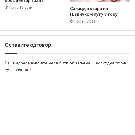
кроз центар града
и
а
Прије 15 сати
Санација квара на
к
п
Њивичком путу у току
ш
о
и
Прије 18 сати
з
ћ
о
у
р
и
Оставите одговор
ш
н
е
Ваша адреса е-поште неће бити објављена.
Неопходна поља
п
су означена
*
р
е
К
д
о
с
т
м
а
е
в
н
е
т
а