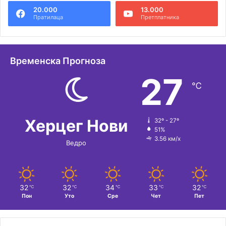
20.000
13.000
р
Пратилаца
Претплатника
н
а
т
Временска Прогноза
и
27
℃
в
е
:
Херцег Нови
32º - 27º
51%
3.56 км/х
Ведро
32
32
34
33
32
℃
℃
℃
℃
℃
Пон
Уто
Сре
Чет
Пет