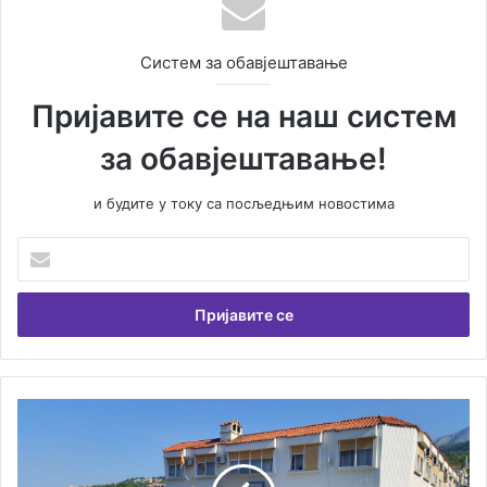
Систем за обавјештавање
Пријавите се на наш систем
за обавјештавање!
и будите у току са посљедњим новостима
У
н
е
с
и
т
е
В
Р
а
а
ш
с
у
п