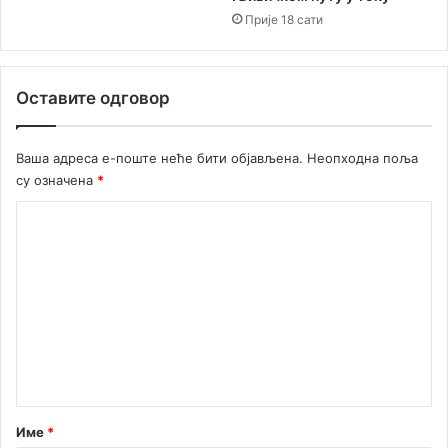
у
Прије 18 сати
Оставите одговор
Ваша адреса е-поште неће бити објављена.
Неопходна поља
су означена
*
К
о
м
е
н
т
а
р
Име
*