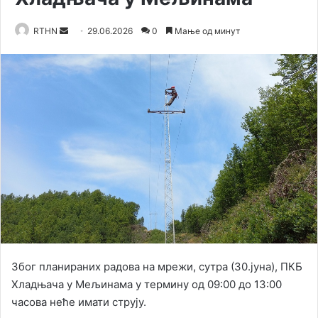
RTHN
S
29.06.2026
0
Мање од минут
e
n
d
a
n
e
m
a
i
l
Због планираних радова на мрежи, сутра (30.јуна), ПКБ
Хладњача у Мељинама у термину од 09:00 до 13:00
часова неће имати струју.