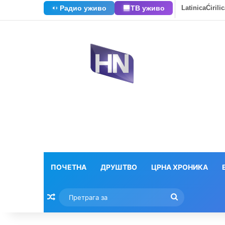
Радио уживо
ТВ уживо
Latinica
Ćirili
ПОЧЕТНА
ДРУШТВО
ЦРНА ХРОНИКА
Насумични текстови
Претрага
за