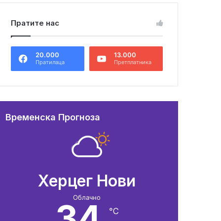
Пратите нас
20.000
13.000
Пратилаца
Претплатника
Временска Прогноза
Херцег Нови
Облачно
34
℃