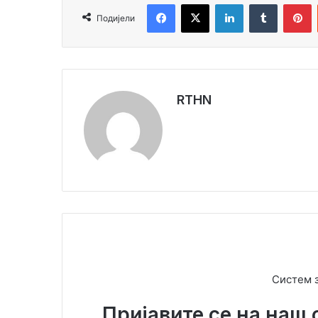
Facebook
X
LinkedIn
Tumblr
Pinterest
Подијели
RTHN
Систем 
Пријавите се на наш 