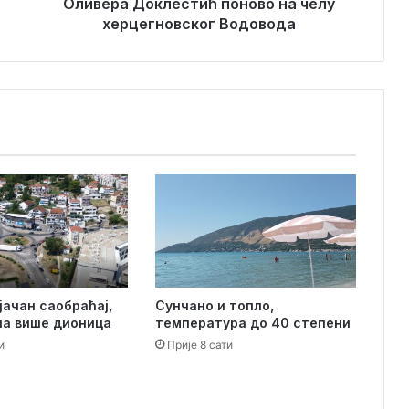
к
Оливера Доклестић поново на челу
л
херцегновског Водовода
е
с
т
и
ћ
п
о
н
о
в
о
н
а
ч
јачан саобраћај,
Сунчано и топло,
е
на више дионица
температура до 40 степени
л
и
Прије 8 сати
у
х
е
р