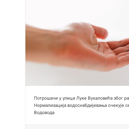
Потрошачи у улици Луке Вукаловића због ра
Нормализација водоснабдијевања очекује се
Водовода