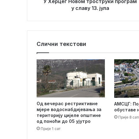
в
У Херцег Новом троструки програм
р
о
у славу 13. јула
е
м
с
т
у
р
о
с
Слични текстови
т
р
у
к
и
п
р
о
г
Од вечерас рестриктивне
АМСЦГ: По
р
мјере водоснабдијевања за
обуставе 
а
територију цијеле општине
Прије 8 сат
м
од поноћи до 05 ујутро
у
Прије 1 сат
с
л