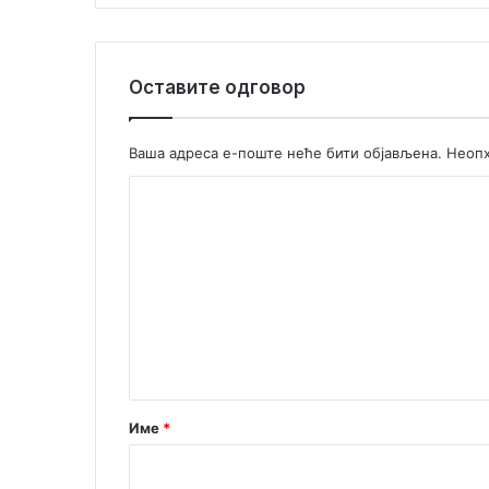
а
в
у
Оставите одговор
1
3
.
Ваша адреса е-поште неће бити објављена.
Неопх
ј
у
К
л
а
о
м
е
н
т
а
р
Име
*
*