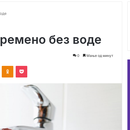
воде
ремено без воде
0
Мање од минут
ontakte
Odnoklassniki
Pocket