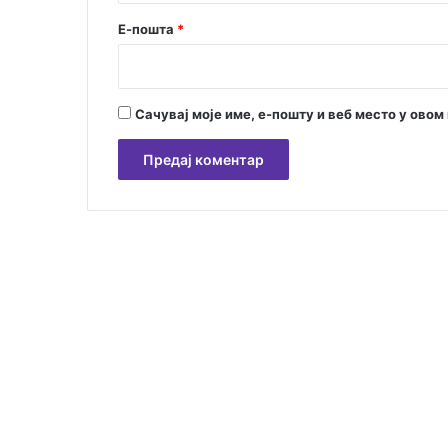
Е-пошта
*
Сачувај моје име, е-пошту и веб место у ово
А
л
т
е
р
н
а
т
и