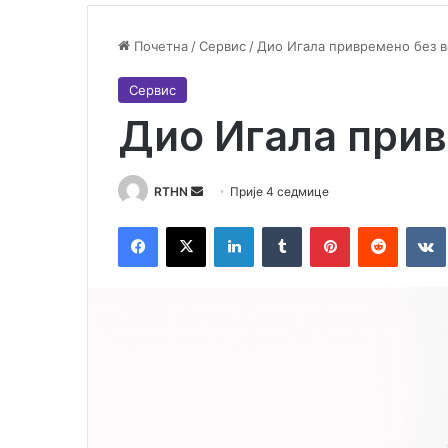
Почетна
/
Сервис
/
Дио Игала привремено без 
Сервис
Дио Игала прив
RTHN
S
Прије 4 седмице
e
Facebook
X
LinkedIn
Tumblr
Pinterest
Reddit
VK
n
d
a
n
e
m
a
i
l