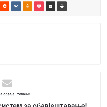
Reddit
VKontakte
Odnoklassniki
Pocket
Подијели путем емаила
Штампај
за обавјештавање
систем за обавјештавање!