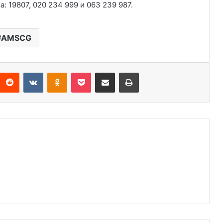
 19807, 020 234 999 и 063 239 987.
AMSCG
Reddit
VKontakte
Odnoklassniki
Pocket
Подијели путем емаила
Штампај