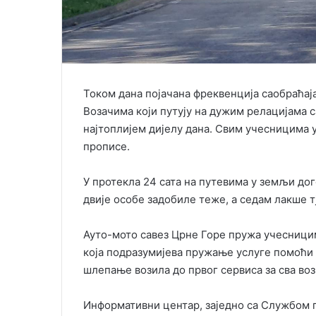
Током дана појачана фреквенција саобраћаја
Возачима који путују на дужим релацијама с
најтоплијем дијелу дана. Свим учесницима у
прописе.
У протекла 24 сата на путевима у земљи дого
двије особе задобиле теже, а седам лакше 
Ауто-мото савез Црне Горе пружа учесницим
која подразумијева пружање услуге помоћи 
шлепање возила до првог сервиса за сва воз
Информативни центар, заједно са Службом по