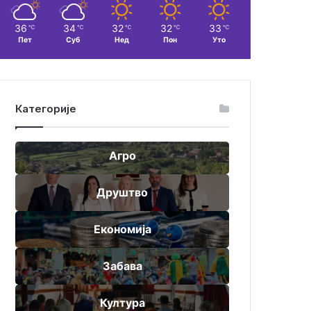
36
34
32
32
33
℃
℃
℃
℃
℃
Пет
Суб
Нед
Пон
Уто
Категорије
Агро
Друштво
Економија
Забава
Култура