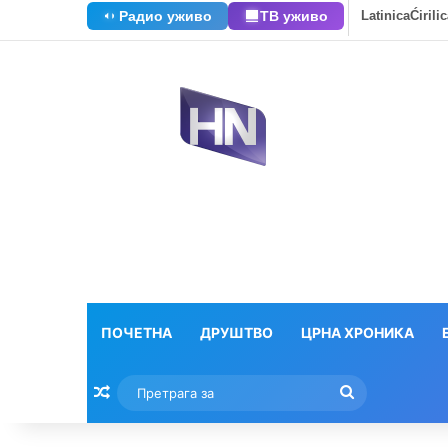
Радио уживо
ТВ уживо
Latinica
Ćirili
ПОЧЕТНА
ДРУШТВО
ЦРНА ХРОНИКА
Насумични текстови
Претрага
за