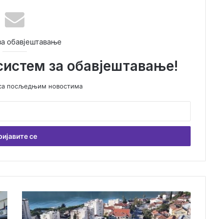
за обавјештавање
систем за обавјештавање!
у са посљедњим новостима
Ј
е
д