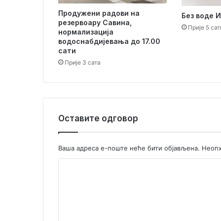
о
Продужени радови на
в
Без воде 
резервоару Савина,
с
Прије 5 сат
нормализација
к
водоснабдијевања до 17.00
о
сати
ј
Прије 3 сата
п
и
ј
а
ц
Оставите одговор
и
Ваша адреса е-поште неће бити објављена.
Неопх
К
о
м
е