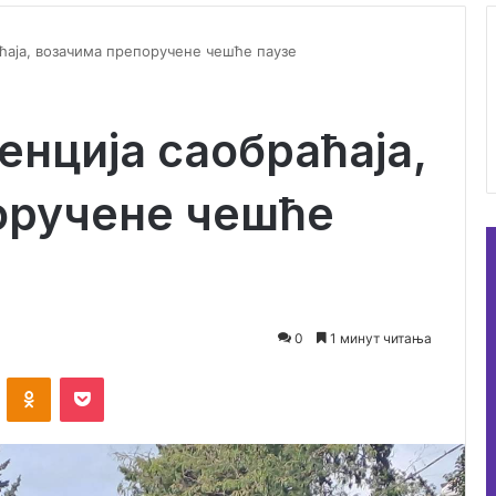
ћаја, возачима препоручене чешће паузе
енција саобраћаја,
оручене чешће
0
1 минут читања
ontakte
Odnoklassniki
Pocket