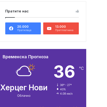
Пратите нас
20.000
13.000
Пратилаца
Претплатника
Временска Прогноза
36
℃
Херцег Нови
36º - 27º
40%
4.08 км/х
Облачно