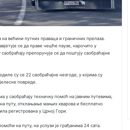
 на већини путних праваца и граничних прелаза.
авјетује се да праве чешће паузе, нарочито у
 саобраћају препоручује се да поштују саобраћајне
диле су се 22 саобраћајне незгоде, у којима су
тјелесне повреде.
а у саобраћају техничку помоћ на јавним путевима,
на путу, отклањање мањих кварова и бесплатно
ила регистрована у Црној Гори.
моћи на путу, на услузи је грађанима 24 сата.