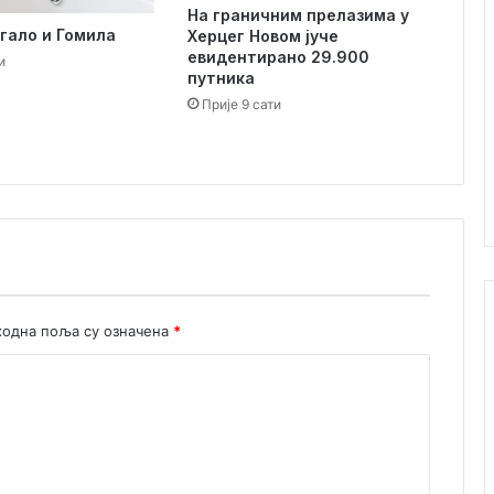
у
На граничним прелазима у
ч
Игало и Гомила
Херцег Новом јуче
е
евидентирано 29.900
и
путника
у
Х
Прије 9 сати
е
р
ц
е
г
Н
о
в
о
одна поља су означена
*
м