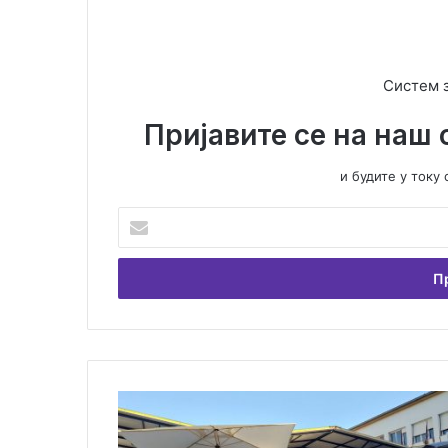
Систем 
Пријавите се на наш 
и будите у ток
У
н
е
с
и
т
е
В
а
Б
ш
о
у
г