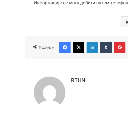
Информације се могу добити путем телефона:
Facebook
X
LinkedIn
Tumblr
Pinterest
Подијели
RTHN