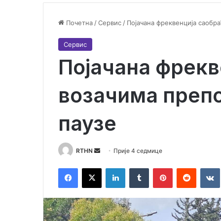
Почетна
/
Сервис
/
Појачана фреквенција саобра
Сервис
Појачана фрекв
возачима преп
паузе
RTHN
S
Прије 4 седмице
e
Facebook
X
LinkedIn
Tumblr
Pinterest
Reddit
VK
n
d
a
n