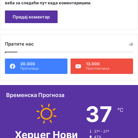
веба за следећи пут када коментаришем.
А
л
Пратите нас
т
е
20.000
13.000
р
Пратилаца
Претплатника
н
а
т
Временска Прогноза
и
37
℃
в
е
:
Херцег Нови
37º - 27º
47%