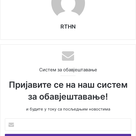
RTHN
Систем за обавјештавање
Пријавите се на наш систем
за обавјештавање!
и будите у току са посљедњим новостима
У
н
е