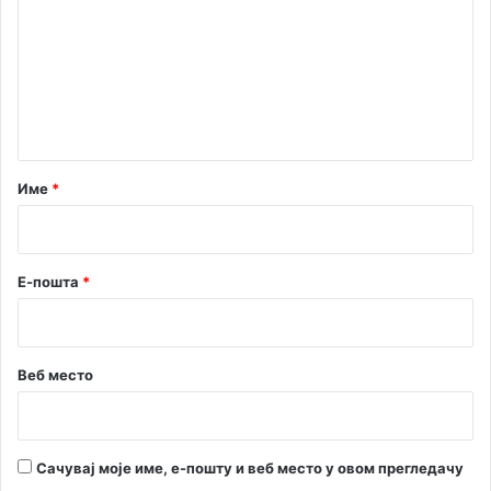
м
о
м
е
Н
н
о
в
т
е
а
г
о
р
Име
*
д
*
и
н
е
Е-пошта
*
Веб место
Сачувај моје име, е-пошту и веб место у овом прегледачу