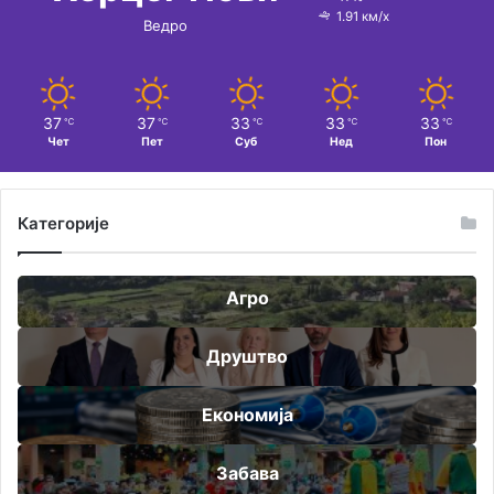
1.91 км/х
Ведро
37
37
33
33
33
℃
℃
℃
℃
℃
Чет
Пет
Суб
Нед
Пон
Категорије
Агро
Друштво
Економија
Забава