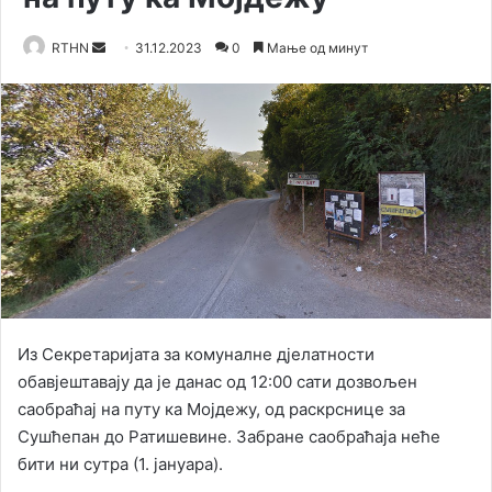
RTHN
S
31.12.2023
0
Мање од минут
e
n
d
a
n
e
m
a
i
l
Из Секретаријата за комуналне дјелатности
обавјештавају да je данас oд 12:00 сати дозвољен
саобраћај на путу ка Мојдежу, од раскрснице за
Сушћепан до Ратишевине. Забране саобраћаја неће
бити ни сутра (1. јануара).