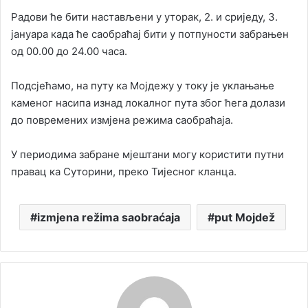
Радови ће бити настављени у уторак, 2. и сриједу, 3.
јануара када ће саобраћај бити у потпуности забрањен
од 00.00 до 24.00 часа.
Подсјећамо, на путу ка Мојдежу у току је уклањање
каменог насипа изнад локалног пута због ћега долази
до повремених измјена режима саобраћаја.
У периодима забране мјештани могу користити путни
правац ка Суторини, преко Тијесног кланца.
izmjena režima saobraćaja
put Mojdež