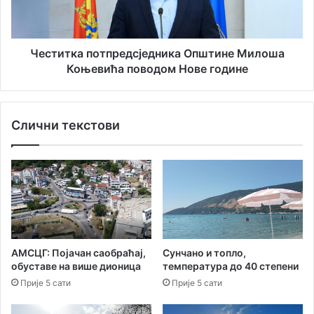
о
к
г
а
р
п
а
о
Честитка потпредсједника Општине Милоша
м
т
Коњевића поводом Нове године
н
п
а
р
Р
е
Слични текстови
Т
д
Х
с
Н
ј
е
д
н
и
к
а
АМСЦГ: Појачан саобраћај,
Сунчано и топло,
О
обуставе на више дионица
температура до 40 степени
п
Прије 5 сати
Прије 5 сати
ш
т