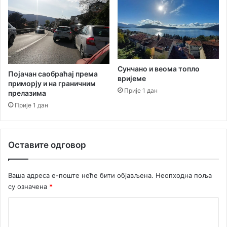
и
н
е
М
и
л
о
Сунчано и веома топло
Појачан саобраћај према
ш
вријеме
приморју и на граничним
а
Прије 1 дан
прелазима
К
Прије 1 дан
о
њ
е
в
Оставите одговор
и
ћ
а
Ваша адреса е-поште неће бити објављена.
Неопходна поља
п
су означена
*
о
в
К
о
о
д