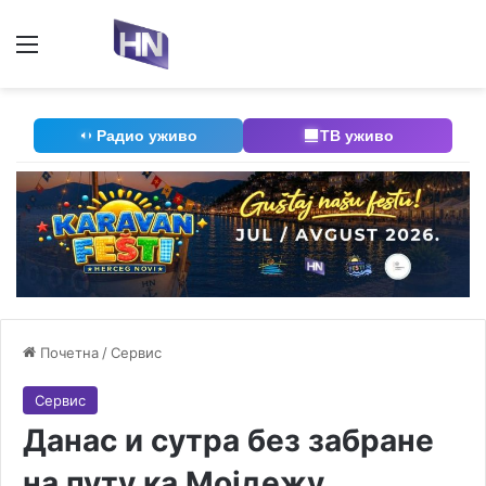
Мени
П
Радио уживо
ТВ уживо
Почетна
/
Сервис
Сервис
Данас и сутра без забране
на путу ка Мојдежу