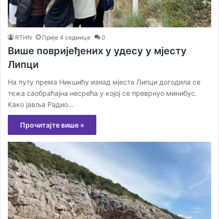
RTHN
Прије 4 седмице
0
Више повријеђених у удесу у мјесту
Липци
На путу према Никшићу изнад мјеста Липци догодила се
тежа саобраћајна несрећа у којој се преврнуо минибус.
Како јавља Радио…
Прочитајте више »