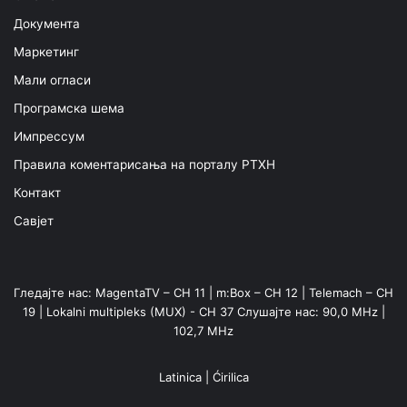
Документа
Маркетинг
Мали огласи
Програмска шема
Импрессум
Правила коментарисања на порталу РТХН
Контакт
Савјет
Гледајте нас: MagentaTV – CH 11 | m:Box – CH 12 | Telemach – CH
19 | Lokalni multipleks (MUX) - CH 37 Слушајте нас: 90,0 MHz |
102,7 MHz
Latinica
|
Ćirilica