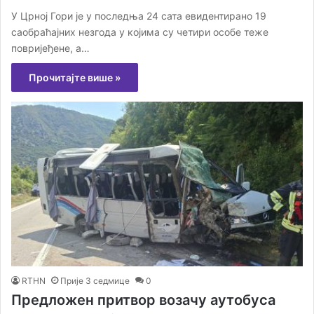
У Црној Гори је у последња 24 сата евидентирано 19
саобраћајних незгода у којима су четири особе теже
повријеђене, а…
Прочитајте више »
RTHN
Прије 3 седмице
0
Предложен притвор возачу аутобуса