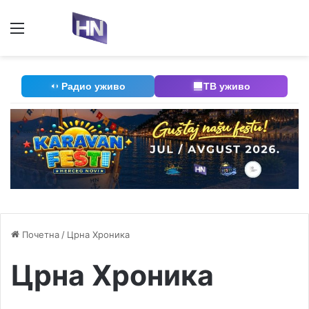
Мени
П
Радио уживо
ТВ уживо
Почетна
/
Црна Хроника
Црна Хроника