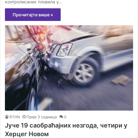
контролисаних пловила у…
Прочитајте више »
RTHN
Прије 3 седмице
0
Јуче 19 саобраћајних незгода, четири у
Херцег Новом