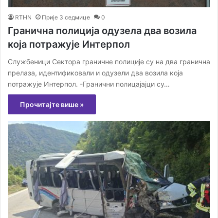
RTHN
Прије 3 седмице
0
Гранична полиција одузела два возила
која потражује Интерпол
Службеници Сектора граничне полиције су на два гранична
прелаза, идентификовали и одузели два возила која
потражује Интерпол. -Гранични полицајајци су…
Прочитајте више »