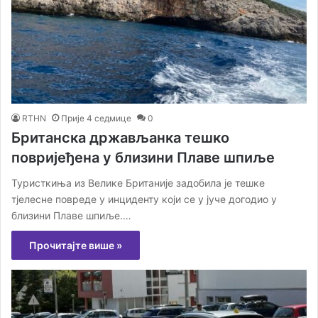
RTHN
Прије 4 седмице
0
Британска држављанка тешко
повријеђена у близини Плаве шпиље
Туристкиња из Велике Британије задобила је тешке
тјелесне повреде у инциденту који се у јуче догодио у
близини Плаве шпиље.…
Прочитајте више »