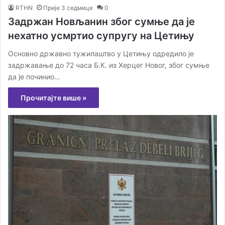
RTHN
Прије 3 седмице
0
Задржан Новљанин због сумње да је
нехатно усмртио супругу на Цетињу
Основно државно тужилаштво у Цетињу одредило је
задржавање до 72 часа Б.К. из Херцег Новог, због сумње
да је починио…
Прочитајте више »