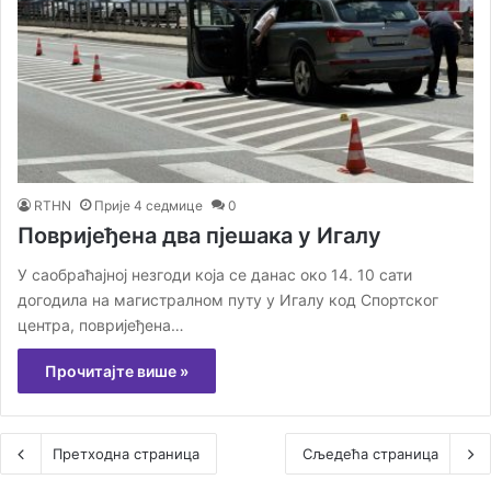
RTHN
Прије 4 седмице
0
Повријеђена два пјешака у Игалу
У саобраћајној незгоди која се данас око 14. 10 сати
догодила на магистралном путу у Игалу код Спортског
центра, повријеђена…
Прочитајте више »
Претходна страница
Сљедећа страница