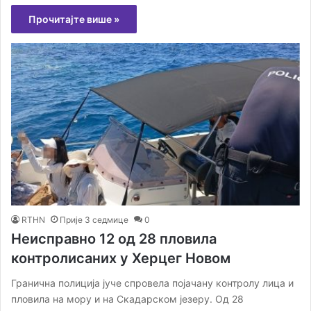
Прочитајте више »
RTHN
Прије 3 седмице
0
Неисправно 12 од 28 пловила
контролисаних у Херцег Новом
Гранична полиција јуче спровела појачану контролу лица и
пловила на мору и на Скадарском језеру. Од 28