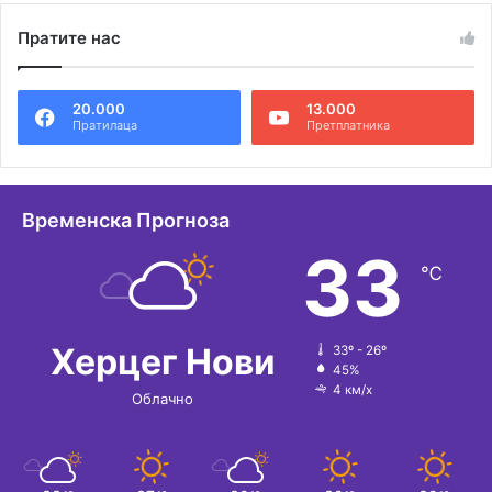
Пратите нас
20.000
13.000
Пратилаца
Претплатника
Временска Прогноза
33
℃
Херцег Нови
33º - 26º
45%
4 км/х
Облачно