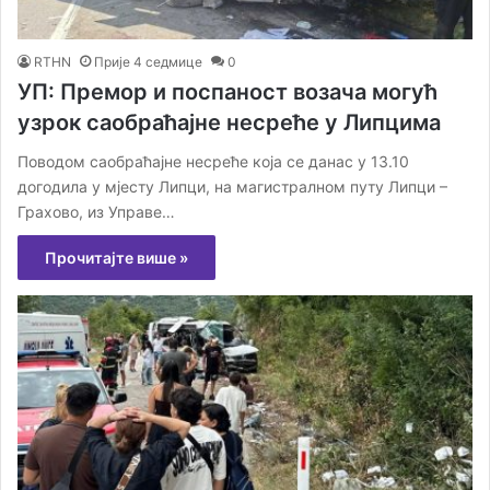
RTHN
Прије 4 седмице
0
УП: Премор и поспаност возача могућ
узрок саобраћајне несреће у Липцима
Поводом саобраћајне несреће која се данас у 13.10
догодила у мјесту Липци, на магистралном путу Липци –
Грахово, из Управе…
Прочитајте више »