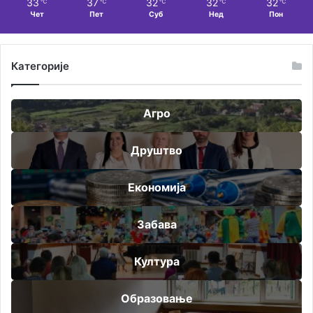
33
37
32
32
32
℃
℃
℃
℃
℃
Чет
Пет
Суб
Нед
Пон
Категорије
Агро
Друштво
Економија
Забава
Култура
Образовање