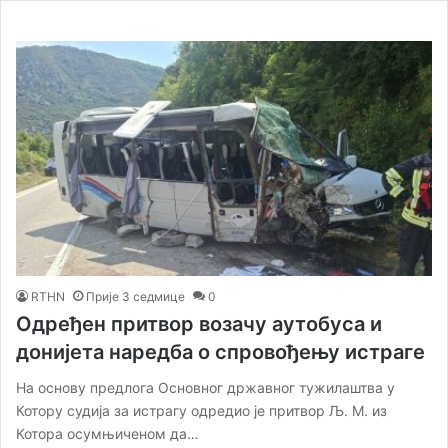
RTHN
Прије 3 седмице
0
Одређен притвор возачу аутобуса и
донијета наредба о спровођењу истраге
На основу предлога Основног државног тужилаштва у
Котору судија за истрагу одредио је притвор Љ. М. из
Котора осумњиченом да…