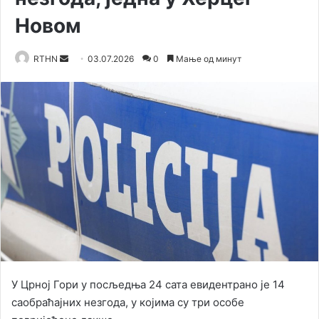
Новом
RTHN
S
03.07.2026
0
Мање од минут
e
n
d
a
n
e
m
a
i
l
У Црној Гори у посљедња 24 сата евидентрано је 14
саобраћајних незгода, у којима су три особе