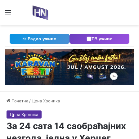
Мени
П
Радио уживо
ТВ уживо
Почетна
/
Црна Хроника
Црна Хроника
За 24 сата 14 саобраћајних
незгода, једна у Херцег