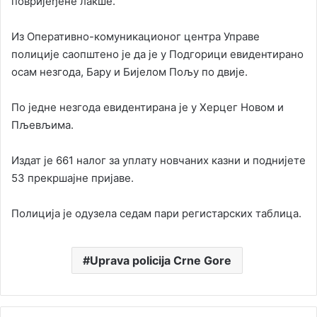
повријеђене лакше.
Из Оперативно-комуникационог центра Управе
полиције саопштено је да је у Подгорици евидентирано
осам незгода, Бару и Бијелом Пољу по двије.
По једне незгода евидентирана је у Херцег Новом и
Пљевљима.
Издат је 661 налог за уплату новчаних казни и поднијете
53 прекршајне пријаве.
Полиција је одузела седам пари регистарских таблица.
Uprava policija Crne Gore