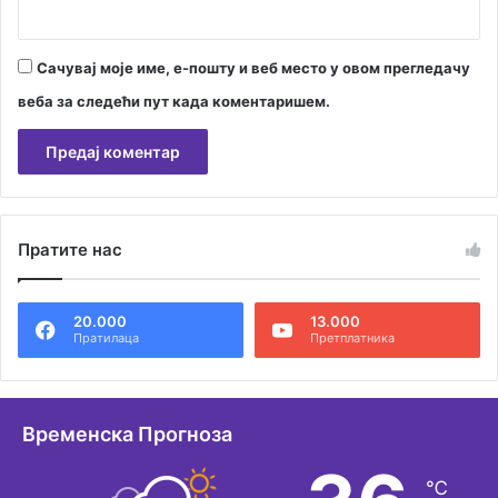
Сачувај моје име, е-пошту и веб место у овом прегледачу
веба за следећи пут када коментаришем.
А
л
Пратите нас
т
е
20.000
13.000
р
Пратилаца
Претплатника
н
а
т
Временска Прогноза
и
℃
в