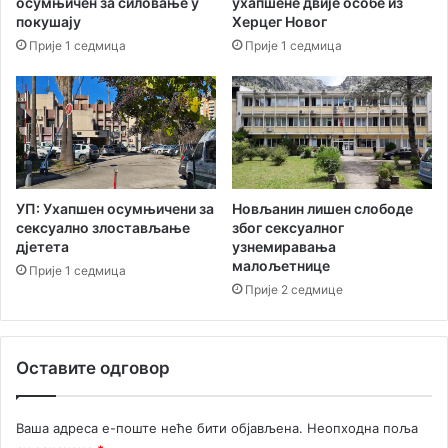
осумњичен за силовање у
ухапшене двије особе из
Л
покушају
Херцег Новог
А
Прије 1 седмица
Прије 1 седмица
Г
-
а
О
р
ј
е
н
УП: Ухапшен осумњичени за
Новљанин лишен слободе
–
сексуално злостављање
због сексуалног
Л
дјетета
узнемиравања
малољетнице
у
Прије 1 седмица
ш
Прије 2 седмице
т
и
ц
Оставите одговор
а
и
м
Ваша адреса е-поште неће бити објављена.
Неопходна поља
о