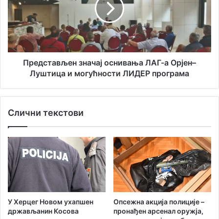
д
н
с
е
т
и
а
н
в
ф
љ
о
е
Представљен значај оснивања ЛАГ-а Орјен–
р
н
Луштица и могућности ЛИДЕР програма
м
з
а
н
ц
а
Слични текстови
и
ч
ј
а
е
ј
о
с
н
и
в
а
У Херцег Новом ухапшен
Опсежна акција полиције –
њ
држављанин Косова
пронађен арсенал оружја,
а