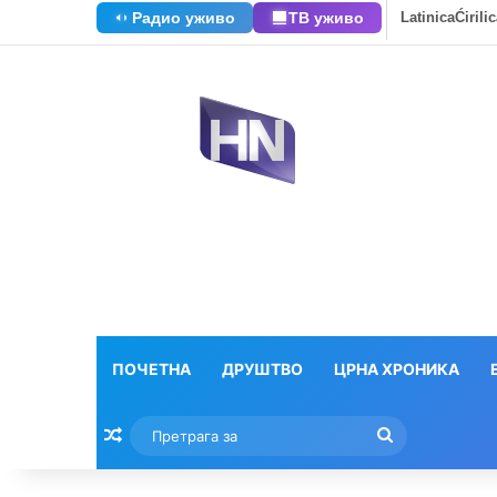
Радио уживо
ТВ уживо
Latinica
Ćirili
ПОЧЕТНА
ДРУШТВО
ЦРНА ХРОНИКА
Насумични текстови
Претрага
за