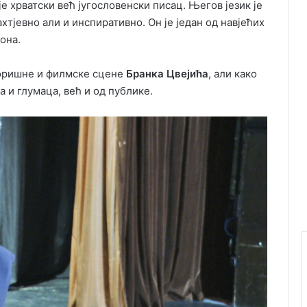
је хрватски већ југословенски писац. Његов језик је
ахтјевно али и инспиративно. Он је један од навјећих
она.
зоришне и филмске сцене
Бранка Цвејића
, али како
а и глумаца, већ и од публике.