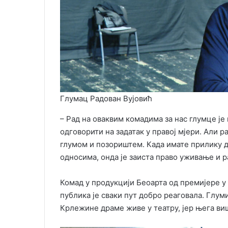
Глумац Радован Вујовић
– Рад на оваквим комадима за нас глумце је
одговорити на задатак у правој мјери. Али р
глумом и позориштем. Када имате прилику д
односима, онда је заиста право уживање и ра
Комад у продукцији Беоарта од премијере у 
публика је сваки пут добро реаговала. Глу
Крлежине драме живе у театру, јер њега ви