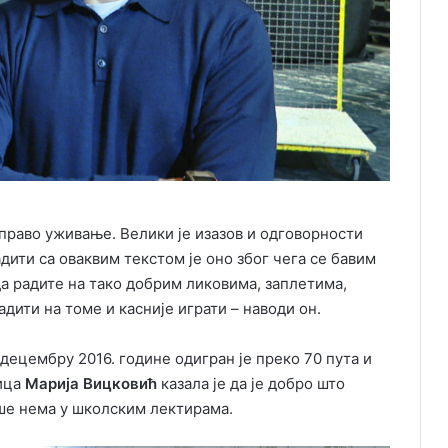
 право уживање. Велики је изазов и одговорности
адити са оваквим текстом је оно због чега се бавим
а радите на тако добрим ликовима, заплетима,
дити на томе и касније играти – наводи он.
децембру 2016. године одигран је преко 70 пута и
мица
Марија Вицковић
казала је да је добро што
ше нема у школским лектирама.