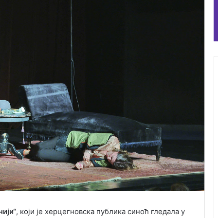
нији“
, који је херцегновска публика синоћ гледала у