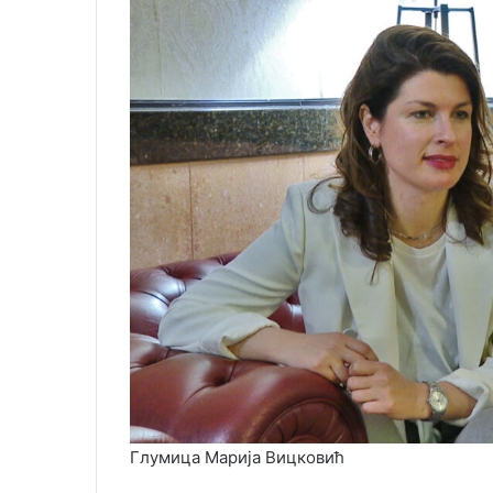
Глумица Марија Вицковић