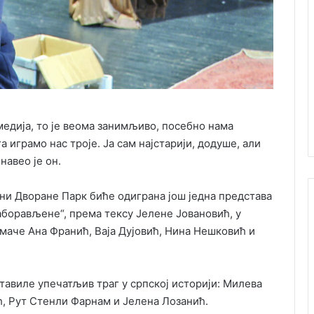
омедија, то је веома занимљиво, посебно нама
 играмо нас троје. Ја сам најстарији, додуше, али
навео је он.
ни Дворане Парк биће одиграна још једна представа
Заборављене“, према тексу Јелене Јовановић, у
маче Ана Франић, Ваја Дујовић, Нина Нешковић и
тавиле упечатљив траг у српској историји: Милева
, Рут Стенли Фарнам и Јелена Лозанић.