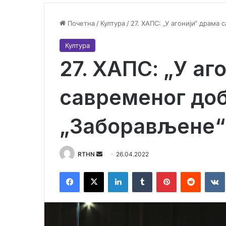
Почетна
/
Култура
/
27. ХАПС: „У агонији“ драма
Култура
27. ХАПС: „У аг
савременог доб
„Заборављене“
Send
RTHN
26.04.2022
an
Facebook
X
LinkedIn
Tumblr
Pinterest
Reddit
email