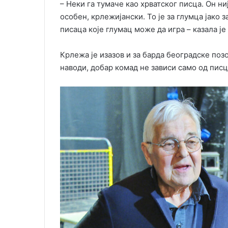
– Неки га тумаче као хрватског писца. Он ни
особен, крлежијански. То је за глумца јако з
писаца које глумац може да игра – казала је 
Крлежа је изазов и за барда београдске по
наводи, добар комад не зависи само од писц