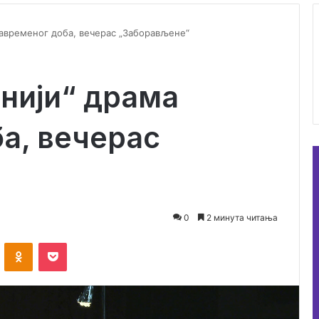
 савременог доба, вечерас „Заборављене“
онији“ драма
а, вечерас
0
2 минута читања
VKontakte
Odnoklassniki
Pocket