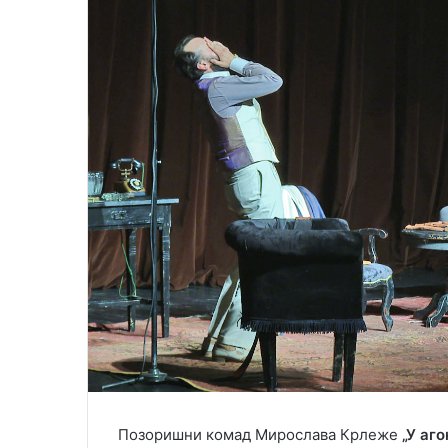
Позоришни комад Мирослава Крлеже
„У аго