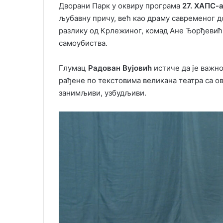
Дворани Парк у оквиру програма
27. ХАПС-
љубавну причу, већ као драму савременог до
разлику од Крлежиног, комад Ане Ђорђевић
самоубиства.
Глумац
Радован Вујовић
истиче да је важн
рађене по текстовима великана театра са ов
занимљиви, узбудљиви.