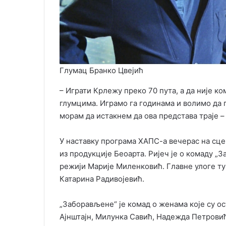
Глумац Бранко Цвејић
– Играти Крлежу преко 70 пута, а да није к
глумцима. Играмо га годинама и волимо да га
морам да истакнем да ова представа траје – 
У наставку програма ХАПС-а вечерас на сце
из продукције Беоарта. Ријеч је о комаду „
режији Марије Миленковић. Главне улоге ту
Катарина Радивојевић.
„Заборављене“ је комад о женама које су ос
Ајнштајн, Милунка Савић, Надежда Петровић