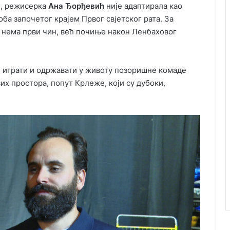
а
, режисерка
Ана Ђорђевић
није адаптирала као
ба започетог крајем Првог свјетског рата. За
 нема први чин, већ почиње након Ленбаховог
о играти и одржавати у животу позоришне комаде
их простора, попут Крлеже, који су дубоки,