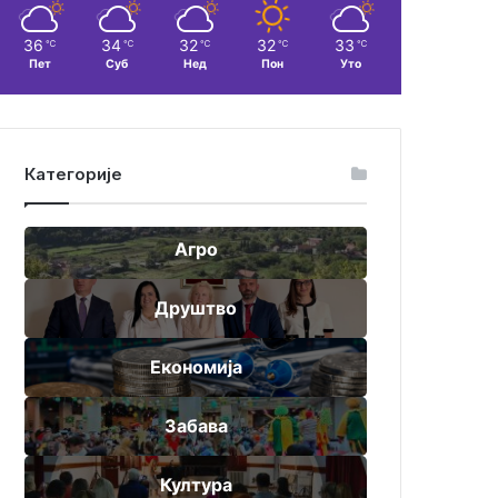
36
34
32
32
33
℃
℃
℃
℃
℃
Пет
Суб
Нед
Пон
Уто
Категорије
Агро
Друштво
Економија
Забава
Култура