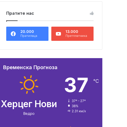
Пратите нас
20.000
13.000
Пратилаца
Претплатника
Временска Прогноза
37
℃
Херцег Нови
37º - 27º
38%
2.31 км/х
Ведро