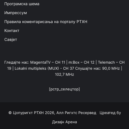
Програмска шема
Импрессум
Правила коментарисања на порталу РТХН
Контакт
Савјет
Гледајте нас: MagentaTV – CH 11 | m:Box – CH 12 | Telemach – CH
19 | Lokalni multipleks (MUX) - CH 37 Слушајте нас: 90,0 MHz |
102,7 MHz
[рстр_селецтор]
© Цопyригхт РТХН 2026, Алл Ригхтс Ресервед Цреатед бy
Дизајн Арена