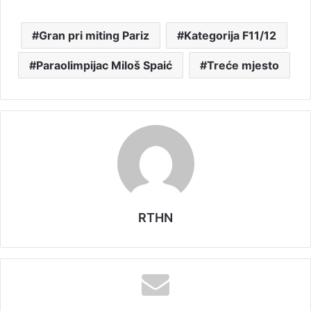
Gran pri miting Pariz
Kategorija F11/12
Paraolimpijac Miloš Spaić
Treće mjesto
RTHN