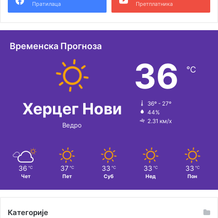
Пратилаца
Претплатника
н
а
т
Временска Прогноза
и
36
℃
в
е
:
Херцег Нови
36º - 27º
44%
2.31 км/х
Ведро
36
37
33
33
33
℃
℃
℃
℃
℃
Чет
Пет
Суб
Нед
Пон
Категорије