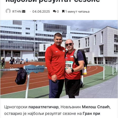
RTHN
S
04.06.2025
0
1 минут читања
e
n
d
a
n
e
m
a
i
l
Црногорски
параатлетичар
, Новљанин
Милош Спаић
,
остварио је најбољи резултат сезоне на
Гран при