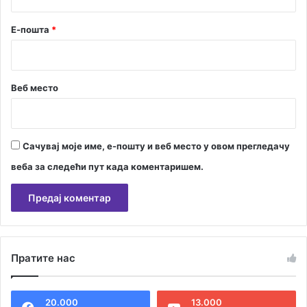
Е-пошта
*
Веб место
Сачувај моје име, е-пошту и веб место у овом прегледачу
веба за следећи пут када коментаришем.
А
л
Пратите нас
т
е
20.000
13.000
р