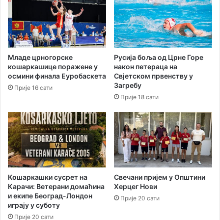
а
о
ж
ћ
е
а
н
“
а
п
Младе црногорске
Русија боља од Црне Горе
р
кошаркашице поражене у
након петераца на
о
осмини финала Еуробаскета
Свјетском првенству у
д
Загребу
Прије 16 сати
а
Прије 18 сати
ј
е
п
о
л
о
в
н
Кошаркашки сусрет на
Свечани пријем у Општини
а
Карачи: Ветерани домаћина
Херцег Нови
и екипе Београд-Лондон
в
Прије 20 сати
играју у суботу
о
з
Прије 20 сати