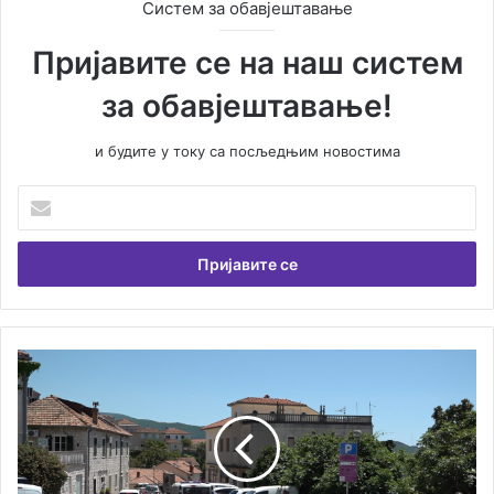
Систем за обавјештавање
Пријавите се на наш систем
за обавјештавање!
и будите у току са посљедњим новостима
У
н
е
с
и
т
е
В
У
а
у
ш
д
у
е
е
с
м
у