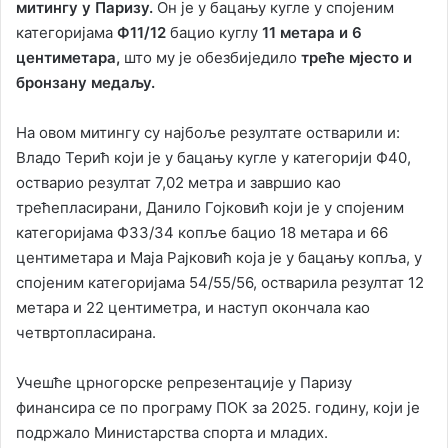
митингу у Паризу.
Он је у бацању кугле у спојеним
категоријама
Ф11/12
бацио куглу
11 метара и 6
центиметара,
што му је обезбиједило
треће мјесто и
бронзану медаљу.
На овом митингу су најбоље резултате остварили и:
Владо Терић који је у бацању кугле у категорији Ф40,
остварио резултат 7,02 метра и завршио као
трећепласирани, Данило Гојковић који је у спојеним
категоријама Ф33/34 копље бацио 18 метара и 66
центиметара и Маја Рајковић која је у бацању копља, у
спојеним категоријама 54/55/56, остварила резултат 12
метара и 22 центиметра, и наступ окончала као
четвртопласирана.
Учешће црногорске репрезентације у Паризу
финансира се по програму ПОК за 2025. годину, који је
подржало Министарства спорта и младих.