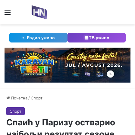
Мени
П
Радио уживо
ТВ уживо
Почетна
/
Спорт
Спорт
Спаић у Паризу остварио
најбољи резултат сезоне