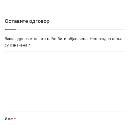
и
л
а
Оставите одговор
Ваша адреса е-поште неће бити објављена.
Неопходна поља
су означена
*
К
о
м
е
н
т
а
р
Име
*
*