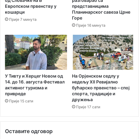
од Словачке на Б
разговарао са
о
р
Европском првенству у
представницима
г
и
кошарци
Планинарског савеза Црне
е
н
Горе
Прије 7 минута
н
а
Прије 16 минута
е
ј
р
б
а
о
ц
љ
и
е
ј
е
е
к
у
и
У Тивту и Херцег Новом од
На Орјенском седлу у
ш
п
14. до 16. августа Фестивал
нед‌ељу XII Ревијално
к
активног туризма и
бућарско првенство – спој
е
привреде
спорта, традиције и
о
у
дружења
л
д
Прије 15 сати
с
Прије 17 сати
р
к
ж
о
а
м
в
Оставите одговор
д
и