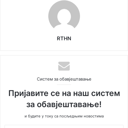
RTHN
Систем за обавјештавање
Пријавите се на наш систем
за обавјештавање!
и будите у току са посљедњим новостима
У