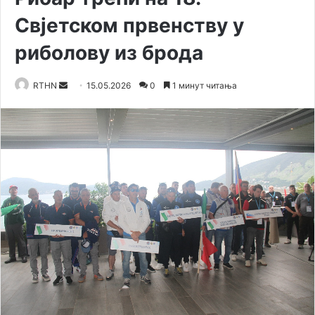
Свјетском првенству у
риболову из брода
RTHN
S
15.05.2026
0
1 минут читања
e
n
d
a
n
e
m
a
i
l