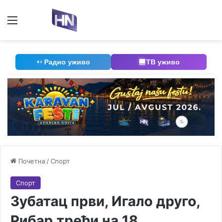
Мени
П
Радио уживо
ТВ уживо
Почетна
/
Спорт
Спорт
Зубатац први, Игало друго,
Рибар трећи на 18.