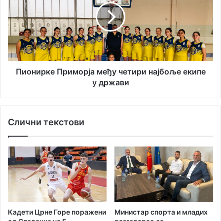
у
н
р
и
а
р
н
к
т
е
и
П
з
р
Пионирке Приморја међу четири најбоље екипе
а
и
у држави
с
м
а
о
д
р
Слични текстови
и
ј
л
а
и
м
п
е
р
ђ
в
у
о
ч
д
е
р
т
Кадети Црне Горе поражени
Министар спорта и младих
в
и