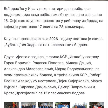
Већерас ће у Игалу након четири дана риболова
додјелом признања најбољима бити свечано завршено
18. Свјетско клупско првенство у риболову из брода, на
којем је учествало 17 екипа са 78 такмичара.
Клупски првак свијета за 2026. годину постала је екипа
„Зубатац“ из Задра са пет пласманских бодова.
Друго мјесто освојила је екипа КСР „Игало“ у саставу
Горан Боричић, Радован Поповић, Милош Дашић,
Александар Милосављевић, Марко Радосављевић, са
осам пласманскиох бодова, а треће екипа КСР „Рибар“
Баошићи за коју су наступали Дејан Сијерковић, Марко
Вујисић, Здравко Дамјановић, Дамир Папрачанин и
Крсто Драгојловић са 12 пласманских бодова.