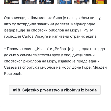
Организација Шампионата била је на највећем нивоу,
што су потврдили званични делегат Међународне
федерације за спортски риболов на мору FIPS-M
господин Carlos Vinagre и капитени страних екипа.
– Пласман екипа „Игало“ и „Рибар“ је још једна потврда
да смо у самом свјетском врху у овој дисциплини
спортског риболоба на мору, изјавио је предсједник
Савеза за спортски риболов на мору Црне Горе, Младен
Ростовић.
18. Svjetsko prvenstvo u ribolovu iz broda