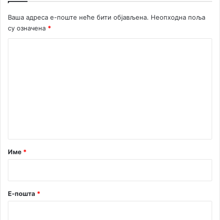
в
о
Ваша адреса е-поште неће бити објављена.
Неопходна поља
р
су означена
*
и
ш
К
т
о
у
м
е
н
т
а
р
Име
*
*
Е-пошта
*