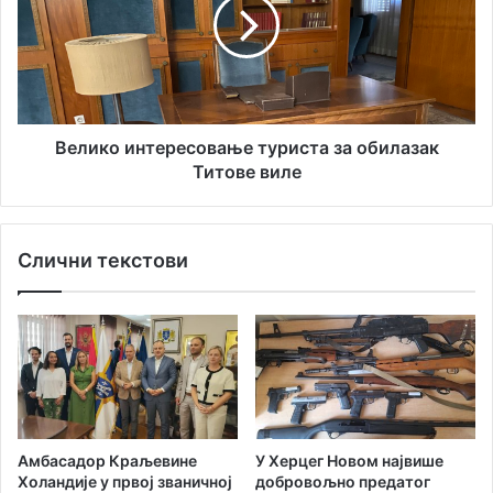
у
д
и
и
к
о
о
с
и
а
н
с
т
т
е
Велико интересовање туриста за обилазак
а
р
Титове виле
в
е
з
с
а
о
Слични текстови
С
в
и
а
н
њ
г
е
а
т
п
у
у
р
р
и
с
Амбасадор Краљевине
У Херцег Новом највише
т
Холандије у првој званичној
добровољно предатог
а