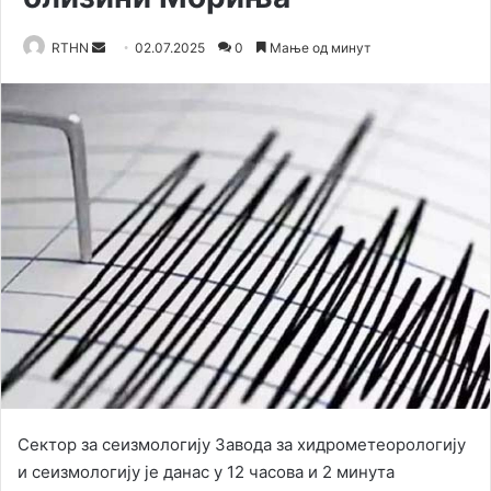
RTHN
S
02.07.2025
0
Мање од минут
e
n
d
a
n
e
m
a
i
l
Сектор за сеизмологију Завода за хидрометеорологију
и сеизмологију је данас у 12 часова и 2 минута