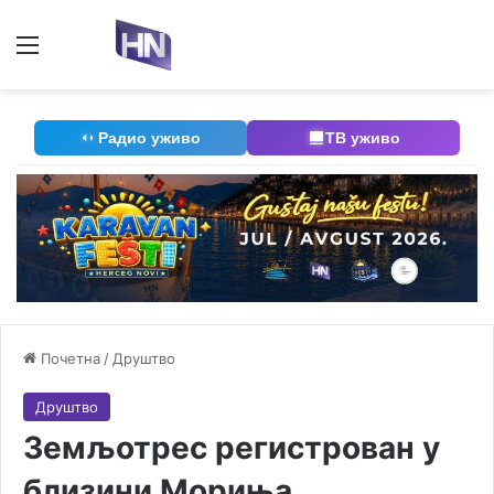
Мени
П
Радио уживо
ТВ уживо
Почетна
/
Друштво
Друштво
Земљотрес регистрован у
близини Мориња