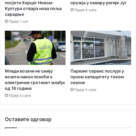
посјети Херцег Новом:
оружја у оквиру регије Југ
з
Култура отвара нова поља
Прије 4 сата
а
сарадње
о
Прије 1 сат
б
и
л
а
з
а
к
Т
Паркинг сервис послује у
Млади возачи не смију
и
пуном капацитету током
возити након поноћи а
сезоне
електрични тротинет млађи
т
од 16 година
о
Прије 5 сати
в
Прије 5 сати
е
в
и
Оставите одговор
л
е