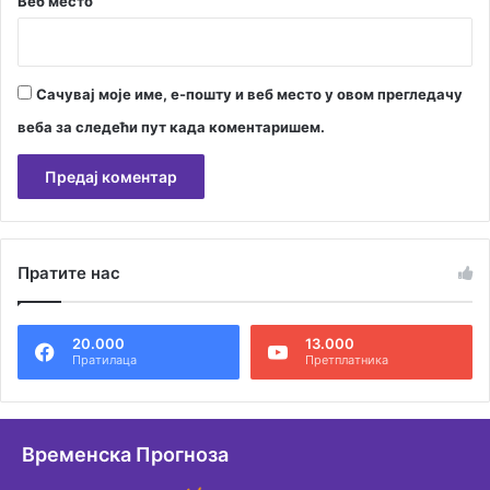
Веб место
Сачувај моје име, е-пошту и веб место у овом прегледачу
веба за следећи пут када коментаришем.
А
л
Пратите нас
т
е
20.000
13.000
р
Пратилаца
Претплатника
н
а
т
Временска Прогноза
и