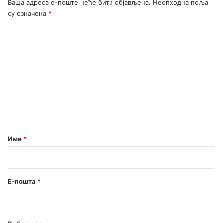
Ваша адреса е-поште неће бити објављена.
Неопходна поља
су означена
*
К
о
м
е
н
т
а
р
Име
*
*
Е-пошта
*