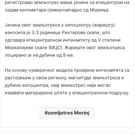
регистровао земљотрес мање јачине са епицентром на
седам километара сјеверозападно од Мориња.
Јачина овог земљотреса у хипоцентру (жаришту)
износила је 3.3 јединице Рихтерове скале, што
одговара епицентралном интензитету од V степени
Меркалијеве скале (МЦС). Жариште овог земљотреса
лоцирано је на дубини од 8 км.
На основу нумеричког модела промјене интензитета са
растојањем у овом региону, магнитуде земљотреса и
дубине хипоцентра, овај земљотрес није могао
изазвати материјалне штете у епицентралном подручју.
zemljotres Morinj