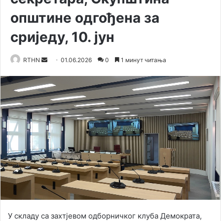
општине одгођена за
сриједу, 10. јун
RTHN
S
01.06.2026
0
1 минут читања
e
n
d
a
n
e
m
a
i
l
У складу са захтјевом одборничког клуба Демократа,