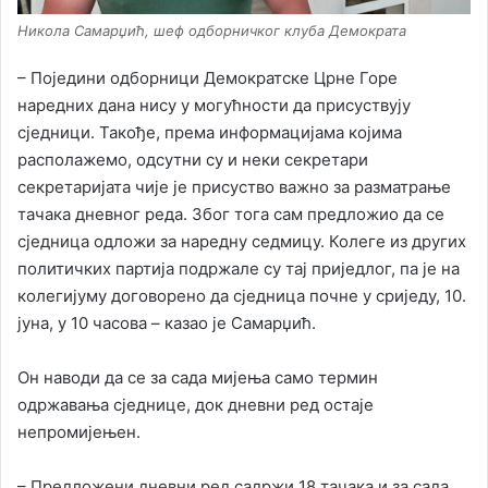
Никола Самарџић, шеф одборничког клуба Демократа
– Поједини одборници Демократске Црне Горе
наредних дана нису у могућности да присуствују
сједници. Такође, према информацијама којима
располажемо, одсутни су и неки секретари
секретаријата чије је присуство важно за разматрање
тачака дневног реда. Због тога сам предложио да се
сједница одложи за наредну седмицу. Колеге из других
политичких партија подржале су тај приједлог, па је на
колегијуму договорено да сједница почне у сриједу, 10.
јуна, у 10 часова – казао је Самарџић.
Он наводи да се за сада мијења само термин
одржавања сједнице, док дневни ред остаје
непромијењен.
– Предложени дневни ред садржи 18 тачака и за сада