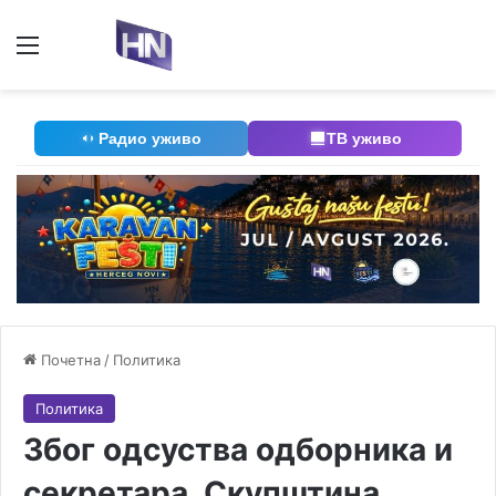
Мени
П
Радио уживо
ТВ уживо
Почетна
/
Политика
Политика
Због одсуства одборника и
секретара, Скупштина