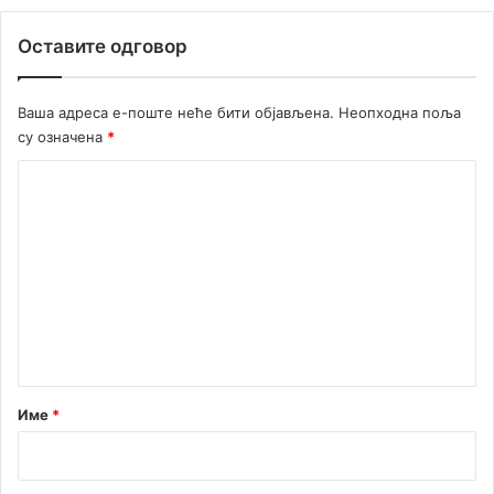
в
а
Оставите одговор
л
а
у
Ваша адреса е-поште неће бити објављена.
Неопходна поља
Б
су означена
*
у
д
К
в
о
и
м
е
н
т
а
р
Име
*
*