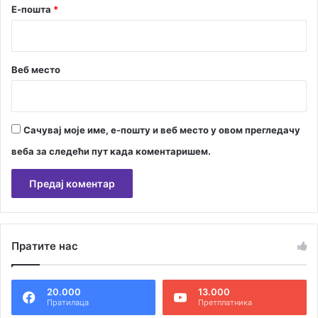
Е-пошта
*
Веб место
Сачувај моје име, е-пошту и веб место у овом прегледачу
веба за следећи пут када коментаришем.
А
л
Пратите нас
т
е
20.000
13.000
р
Пратилаца
Претплатника
н