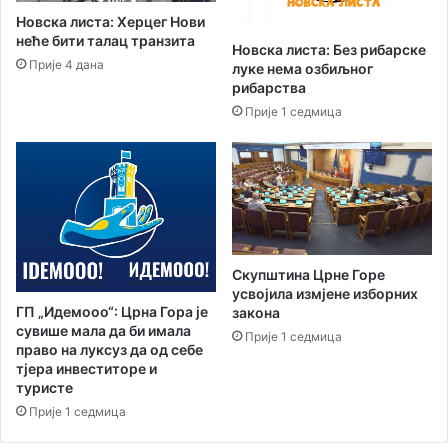
р
Новска листа: Херцег Нови
к
неће бити талац транзита
Новска листа: Без рибарске
у
Прије 4 дана
луке нема озбиљног
т
рибарства
и
Прије 1 седмица
ћ
и
“
у
ч
е
с
н
Скупштина Црне Горе
и
усвојила измјене изборних
ц
ГП „Идемооо“: Црна Гора је
закона
и
сувише мала да би имала
Прије 1 седмица
ф
право на луксуз да од себе
е
тјера инвеститоре и
с
туристе
т
Прије 1 седмица
и