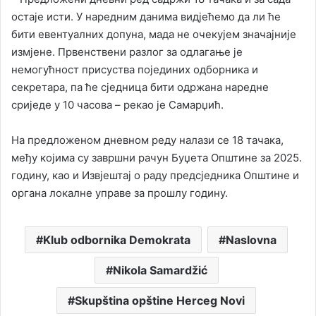
остаје исти. У наредним данима видјећемо да ли ће
бити евентуалних допуна, мада не очекујем значајније
измјене. Првенствени разлог за одлагање је
немогућност присуства појединих одборника и
секретара, па ће сједница бити одржана наредне
сриједе у 10 часова – рекао је Самарџић.
На предложеном дневном реду налази се 18 тачака,
међу којима су завршни рачун Буџета Општине за 2025.
годину, као и Извјештај о раду предсједника Општине и
органа локалне управе за прошлу годину.
Klub odbornika Demokrata
Naslovna
Nikola Samardžić
Skupština opštine Herceg Novi