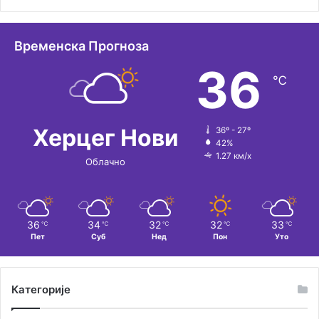
а
т
Временска Прогноза
и
36
℃
в
е
:
Херцег Нови
36º - 27º
42%
1.27 км/х
Облачно
36
34
32
32
33
℃
℃
℃
℃
℃
Пет
Суб
Нед
Пон
Уто
Категорије