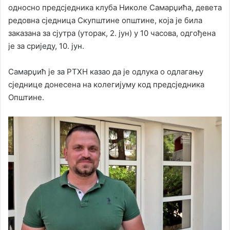
односно предсједника клуба Николе Самарџића, девета
редовна сједница Скупштине општине, која је била
заказана за сјутра (уторак, 2. јун) у 10 часова, одгођена
је за сриједу, 10. јун.
Самарџић је за РТХН казао да је одлука о одлагању
сједнице донесена на колегијуму код предсједника
Општине.