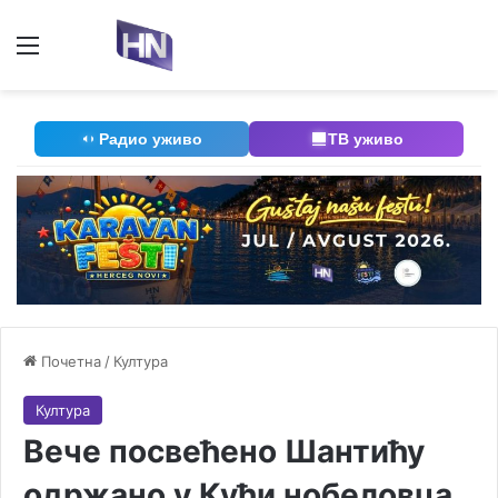
Мени
П
Радио уживо
ТВ уживо
Почетна
/
Култура
Култура
Вече посвећено Шантићу
одржано у Кући нобеловца