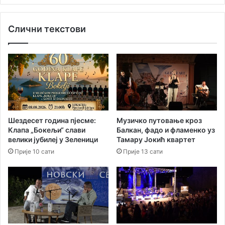
б
и
р
в
Слични текстови
а
а
ћ
т
а
н
ј
а
н
п
е
р
н
о
е
с
з
л
Шездесет година пјесме:
Музичко путовање кроз
г
а
Клапа „Бокељи“ слави
Балкан, фадо и фламенко уз
о
в
велики јубилеј у Зеленици
Тамару Јокић квартет
д
а
Прије 10 сати
Прије 13 сати
е
“
у
:
Х
П
е
р
р
и
ц
ч
е
а