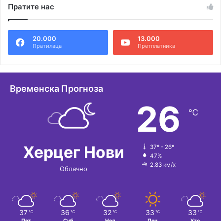
Пратите нас
т
е
20.000
13.000
р
Пратилаца
Претплатника
н
а
т
Временска Прогноза
и
26
℃
в
е
:
Херцег Нови
37º - 26º
47%
2.83 км/х
Облачно
37
36
32
33
33
℃
℃
℃
℃
℃
Пет
Суб
Нед
Пон
Уто