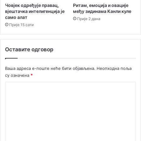
г
о
Човјек одређује правац,
Ритам, емоција и овације
Н
љ
вјештачка интелигенција је
међу зидинама Канли куле
о
у
само алат
Прије 2 дана
в
б
Прије 15 сати
о
а
м
в
и
Оставите одговор
п
о
с
Ваша адреса е-поште неће бити објављена.
Неопходна поља
л
су означена
*
и
ј
К
е
к
о
р
м
а
е
ј
а
н
т