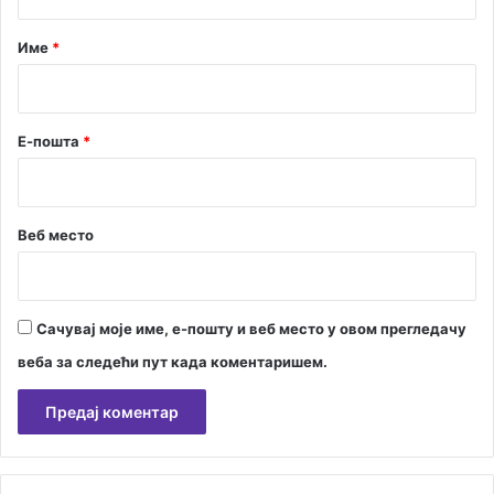
а
р
Име
*
*
Е-пошта
*
Веб место
Сачувај моје име, е-пошту и веб место у овом прегледачу
веба за следећи пут када коментаришем.
А
л