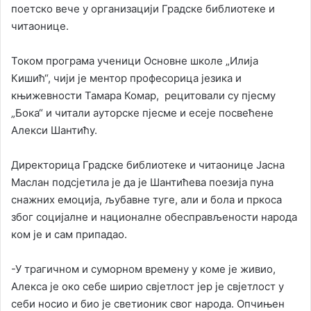
поетско вече у организацији Градске библиотеке и
читаонице.
Током програма ученици Основне школе „Илија
Кишић“, чији је ментор професорица језика и
књижевности Тамара Комар, рецитовали су пјесму
„Бока“ и читали ауторске пјесме и есеје посвећене
Алекси Шантићу.
Директорица Градске библиотеке и читаонице Јасна
Маслан подсјетила је да је Шантићева поезија пуна
снажних емоција, љубавне туге, али и бола и пркоса
због социјалне и националне обесправљености народа
ком је и сам припадао.
-У трагичном и суморном времену у коме је живио,
Алекса је око себе ширио свјетлост јер је свјетлост у
себи носио и био је светионик свог народа. Опчињен