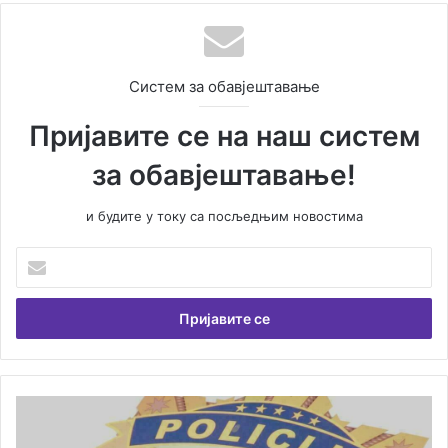
Систем за обавјештавање
Пријавите се на наш систем
за обавјештавање!
и будите у току са посљедњим новостима
У
н
е
с
и
т
е
В
Ј
а
у
ш
ч