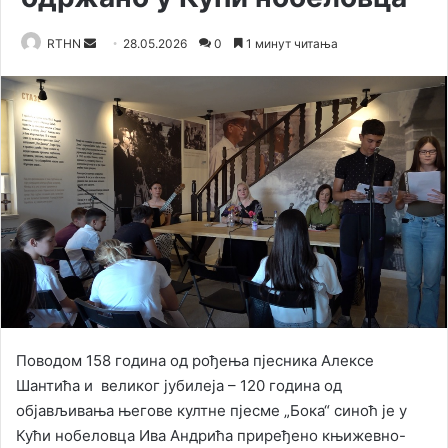
RTHN
S
28.05.2026
0
1 минут читања
e
n
d
a
n
e
m
a
i
l
Поводом 158 година од рођења пјесника Алексе
Шантића и великог јубилеја – 120 година од
објављивања његове култне пјесме „Бока“ синоћ је у
Кући нобеловца Ива Андрића приређено књижевно-