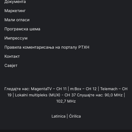
Документа
Маркетинг
Мали огласи
Програмска шема
Импрессум
Правила коментарисања на порталу РТХН
Контакт
Савјет
Гледајте нас: MagentaTV – CH 11 | m:Box – CH 12 | Telemach – CH
19 | Lokalni multipleks (MUX) - CH 37 Слушајте нас: 90,0 MHz |
102,7 MHz
Latinica
|
Ćirilica