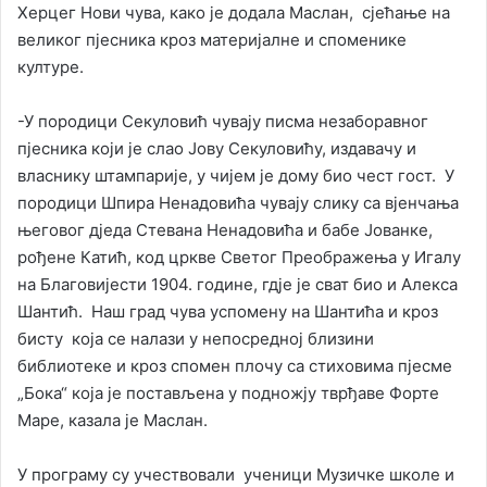
Херцег Нови чува, како је додала Маслан, сјећање на
великог пјесника кроз материјалне и споменике
културе.
-У породици Секуловић чувају писма незаборавног
пјесника који је слао Јову Секуловићу, издавачу и
власнику штампарије, у чијем је дому био чест гост. У
породици Шпира Ненадовића чувају слику са вјенчања
његовог дједа Стевана Ненадовића и бабе Јованке,
рођене Катић, код цркве Светог Преображења у Игалу
на Благовијести 1904. године, гдје је сват био и Алекса
Шантић. Наш град чува успомену на Шантића и кроз
бисту која се налази у непосредној близини
библиотеке и кроз спомен плочу са стиховима пјесме
„Бока“ која је постављена у подножју тврђаве Форте
Маре, казала је Маслан.
У програму су учествовали ученици Музичке школе и