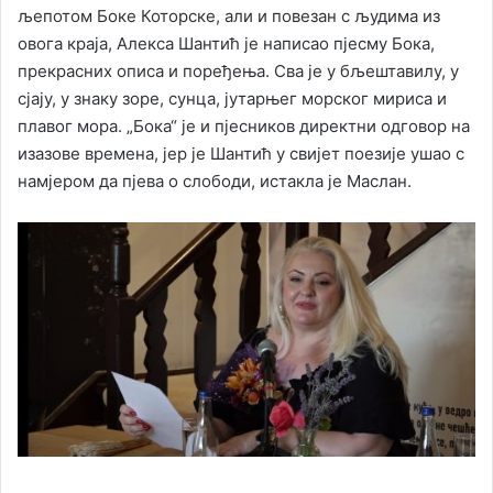
љепотом Боке Которске, али и повезан с људима из
овога краја, Алекса Шантић је написао пјесму Бока,
прекрасних описа и поређења. Сва је у бљештавилу, у
сјају, у знаку зоре, сунца, јутарњег морског мириса и
плавог мора. „Бока“ је и пјесников директни одговор на
изазове времена, јер је Шантић у свијет поезије ушао с
намјером да пјева о слободи, истакла је Маслан.