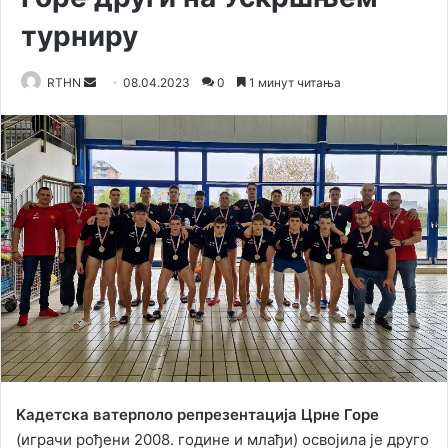
турниру
Send
RTHN
08.04.2023
0
1 минут читања
an
email
Kадетска ватерполо репрезентација Црне Горе
(играчи рођени 2008. године и млађи) освојила је друго