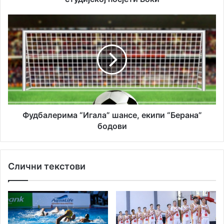
Фудбалерима
“Игала”
шансе,
екипи
“Берана”
бодови
Фудбалерима “Игала” шансе, екипи “Берана”
бодови
Слични текстови