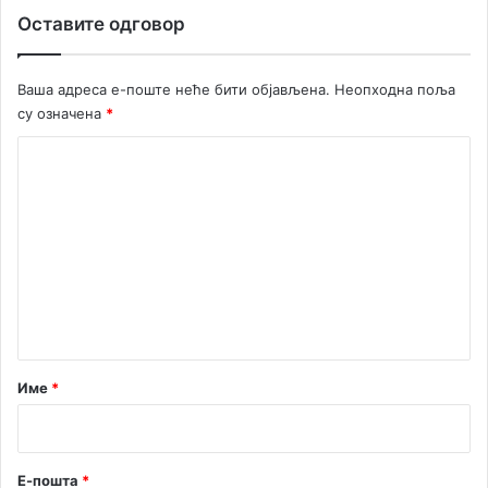
Оставите одговор
Ваша адреса е-поште неће бити објављена.
Неопходна поља
су означена
*
К
о
м
е
н
т
а
р
Име
*
*
Е-пошта
*