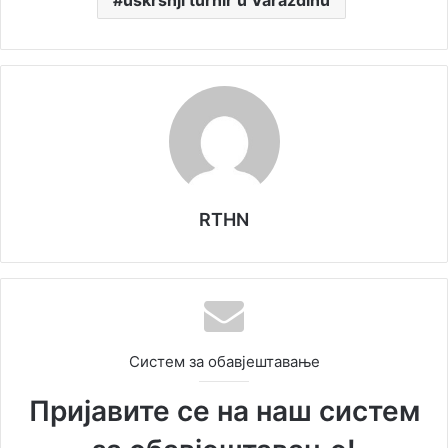
uskršnji turnir u Varaždinu
RTHN
Систем за обавјештавање
Пријавите се на наш систем