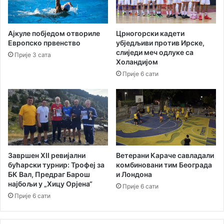
Ајкуле побједом отвориле
Црногорски кадети
Европско првенство
убједљиви против Ирске,
слиједи меч одлуке са
Прије 3 сата
Холандијом
Прије 6 сати
Завршен XII ревијални
Ветерани Караче савладали
бућарски турнир: Трофеј за
комбиновани тим Београда
БК Вал, Предраг Барош
и Лондона
најбољи у „Хицу Орјена“
Прије 6 сати
Прије 6 сати