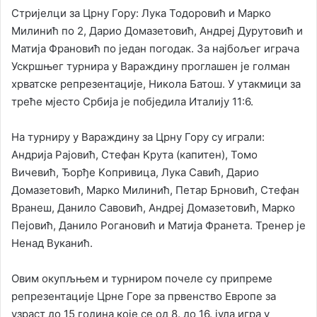
Стријелци за Црну Гору: Лука Тодоровић и Марко
Милинић по 2, Дарио Домазетовић, Андреј Дурутовић и
Матија Франовић по један погодак. За најбољег играча
Ускршњег турнира у Вараждину проглашен је голман
хрватске репрезентације, Никола Батош. У утакмици за
треће мјесто Србија је побједила Италију 11:6.
На турниру у Вараждину за Црну Гору су играли:
Андрија Рајовић, Стефан Kрута (капитен), Томо
Вичевић, Ђорђе Kопривица, Лука Савић, Дарио
Домазетовић, Марко Милинић, Петар Брновић, Стефан
Вранеш, Данило Савовић, Андреј Домазетовић, Марко
Пејовић, Данило Рогановић и Матија Франета. Тренер је
Ненад Вуканић.
Овим окупљњем и турниром почеле су припреме
репрезентације Црне Горе за првенство Европе за
узраст до 15 година које се од 8. до 16. јула игра у