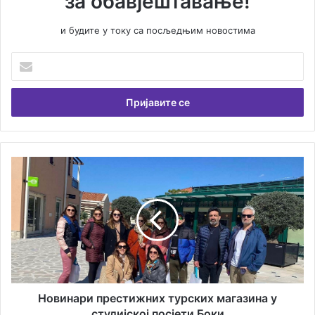
за обавјештавање!
и будите у току са посљедњим новостима
Унесите
Вашу
емаил
адресу
Новинари
престижних
турских
магазина
у
студијској
посјети
Боки
Новинари престижних турских магазина у
студијској посјети Боки