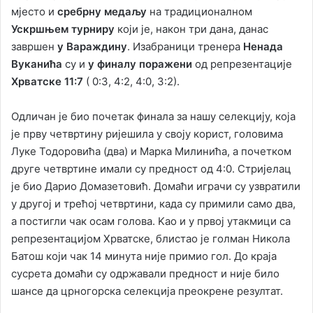
мјесто и
сребрну медаљу
на традиционалном
Ускршњем турниру
који је, након три дана, данас
завршен
у Вараждину
. Изабраници тренера
Ненада
Вуканића
су и
у финалу поражени
од репрезентације
Хрватске 11:7
( 0:3, 4:2, 4:0, 3:2).
Одличан је био почетак финала за нашу селекцију, која
је прву четвртину ријешила у своју корист, головима
Луке Тодоровића (два) и Марка Милинића, а почетком
друге четвртине имали су предност од 4:0. Стријелац
је био Дарио Домазетовић. Домаћи играчи су узвратили
у другој и трећој четвртини, када су примили само два,
а постигли чак осам голова. Kао и у првој утакмици са
репрезентацијом Хрватске, блистао је голман Никола
Батош који чак 14 минута није примио гол. До краја
сусрета домаћи су одржавали предност и није било
шансе да црногорска селекција преокрене резултат.