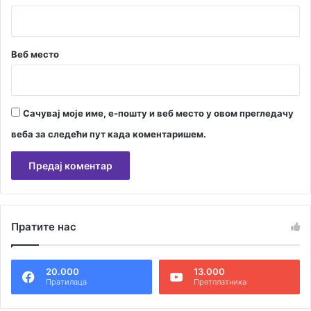
Веб место
Сачувај моје име, е-пошту и веб место у овом прегледачу
веба за следећи пут када коментаришем.
А
л
Пратите нас
т
е
20.000
13.000
р
Пратилаца
Претплатника
н