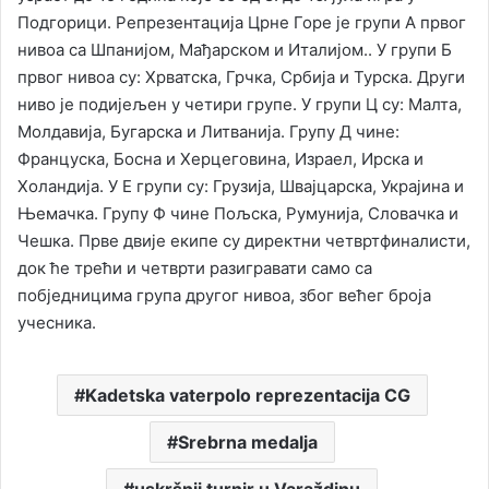
Подгорици. Репрезентација Црне Горе је групи А првог
нивоа са Шпанијом, Мађарском и Италијом.. У групи Б
првог нивоа су: Хрватска, Грчка, Србија и Турска. Други
ниво је подијељен у четири групе. У групи Ц су: Малта,
Молдавија, Бугарска и Литванија. Групу Д чине:
Француска, Босна и Херцеговина, Израел, Ирска и
Холандија. У Е групи су: Грузија, Швајцарска, Украјина и
Њемачка. Групу Ф чине Пољска, Румунија, Словачка и
Чешка. Прве двије екипе су директни четвртфиналисти,
док ће трећи и четврти разигравати само са
побједницима група другог нивоа, због већег броја
учесника.
Kadetska vaterpolo reprezentacija CG
Srebrna medalja