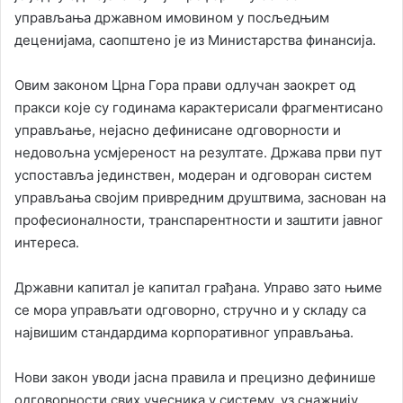
управљања државном имовином у посљедњим
деценијама, саопштено је из Министарства финансија.
Овим законом Црна Гора прави одлучан заокрет од
пракси које су годинама карактерисали фрагментисано
управљање, нејасно дефинисане одговорности и
недовољна усмјереност на резултате. Држава први пут
успоставља јединствен, модеран и одговоран систем
управљања својим привредним друштвима, заснован на
професионалности, транспарентности и заштити јавног
интереса.
Државни капитал је капитал грађана. Управо зато њиме
се мора управљати одговорно, стручно и у складу са
највишим стандардима корпоративног управљања.
Нови закон уводи јасна правила и прецизно дефинише
одговорности свих учесника у систему, уз снажнију