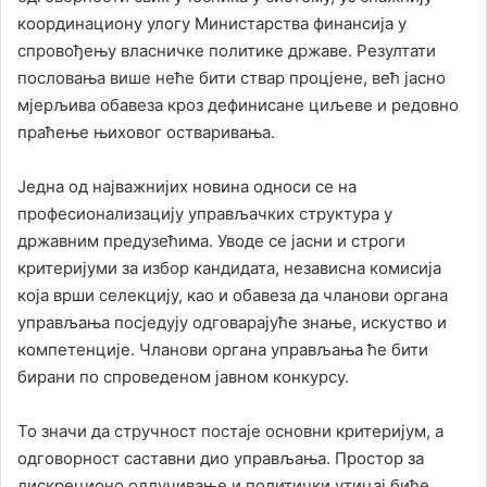
координациону улогу Министарства финансија у
спровођењу власничке политике државе. Резултати
пословања више неће бити ствар процјене, већ јасно
мјерљива обавеза кроз дефинисане циљеве и редовно
праћење њиховог остваривања.
Једна од најважнијих новина односи се на
професионализацију управљачких структура у
државним предузећима. Уводе се јасни и строги
критеријуми за избор кандидата, независна комисија
која врши селекцију, као и обавеза да чланови органа
управљања посједују одговарајуће знање, искуство и
компетенције. Чланови органа управљања ће бити
бирани по спроведеном јавном конкурсу.
То значи да стручност постаје основни критеријум, а
одговорност саставни дио управљања. Простор за
дискреционо одлучивање и политички утицај биће