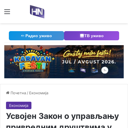
Мени
П
Радио уживо
ТВ уживо
Почетна
/
Економија
Економија
Усвојен Закон о управљању
привредним друштвима у