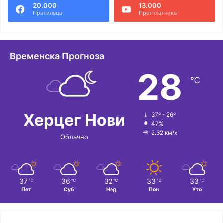
20.000
13.000
р
Пратилаца
Претплатника
н
а
т
Временска Прогноза
и
28
℃
в
е
:
Херцег Нови
37º - 26º
47%
2.32 км/х
Облачно
37
36
32
33
33
℃
℃
℃
℃
℃
Пет
Суб
Нед
Пон
Уто