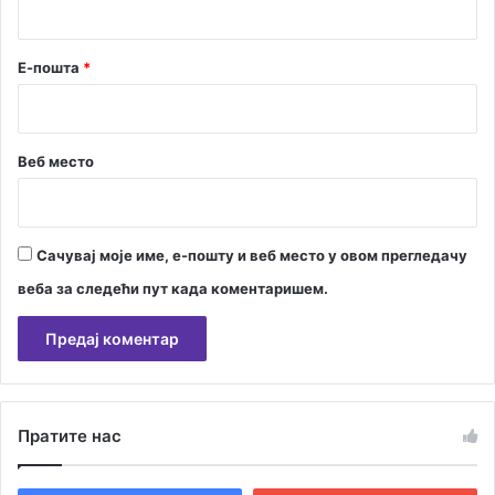
Е-пошта
*
Веб место
Сачувај моје име, е-пошту и веб место у овом прегледачу
веба за следећи пут када коментаришем.
А
л
Пратите нас
т
е