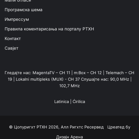
Мали огласи
Програмска шема
Импрессум
Правила коментарисања на порталу РТХН
Контакт
Савјет
Гледајте нас: MagentaTV – CH 11 | m:Box – CH 12 | Telemach – CH
19 | Lokalni multipleks (MUX) - CH 37 Слушајте нас: 90,0 MHz |
102,7 MHz
Latinica
|
Ćirilica
© Цопyригхт РТХН 2026, Алл Ригхтс Ресервед Цреатед бy
Дизајн Арена