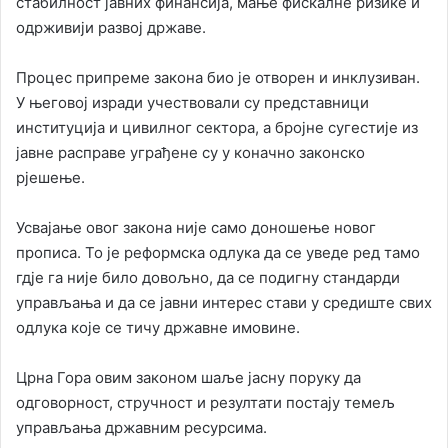
стабилност јавних финансија, мање фискалне ризике и
одрживији развој државе.
Процес припреме закона био је отворен и инклузиван.
У његовој изради учествовали су представници
институција и цивилног сектора, а бројне сугестије из
јавне расправе уграђене су у коначно законско
рјешење.
Усвајање овог закона није само доношење новог
прописа. То је реформска одлука да се уведе ред тамо
гдје га није било довољно, да се подигну стандарди
управљања и да се јавни интерес стави у средиште свих
одлука које се тичу државне имовине.
Црна Гора овим законом шаље јасну поруку да
одговорност, стручност и резултати постају темељ
управљања државним ресурсима.