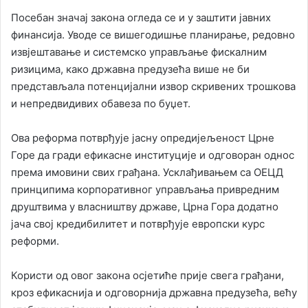
Посебан значај закона огледа се и у заштити јавних
финансија. Уводе се вишегодишње планирање, редовно
извјештавање и системско управљање фискалним
ризицима, како државна предузећа више не би
представљала потенцијални извор скривених трошкова
и непредвидивих обавеза по буџет.
Ова реформа потврђује јасну опредијељеност Црне
Горе да гради ефикасне институције и одговоран однос
према имовини свих грађана. Усклађивањем са ОЕЦД
принципима корпоративног управљања привредним
друштвима у власништву државе, Црна Гора додатно
јача свој кредибилитет и потврђује европски курс
реформи.
Користи од овог закона осјетиће прије свега грађани,
кроз ефикаснија и одговорнија државна предузећа, већу