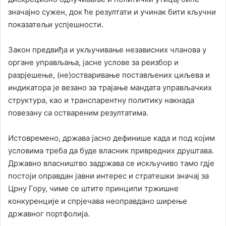
значајно сужен, док ће резултати и учинак бити кључни
показатељи успјешности.
Закон предвиђа и укључивање независних чланова у
органе управљања, јасне услове за реизбор и
разрјешење, (не)остваривање постављених циљева и
индикатора је везано за трајање мандата управљачких
структура, као и транспарентну политику накнада
повезану са оствареним резултатима.
Истовремено, држава јасно дефинише када и под којим
условима треба да буде власник привредних друштава.
Државно власништво задржава се искључиво тамо гдје
постоји оправдан јавни интерес и стратешки значај за
Црну Гору, чиме се штите принципи тржишне
конкуренције и спрјечава неоправдано ширење
државног портфолија.