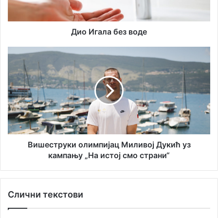
и
а
л
б
а
е
Дио Игала без воде
д
з
р
в
В
е
о
и
с
д
ш
у
е
е
с
т
р
у
к
и
Вишеструки олимпијац Миливој Дукић уз
о
кампању „На истој смо страни“
л
и
м
Слични текстови
п
и
ј