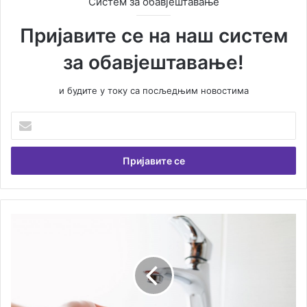
Систем за обавјештавање
Пријавите се на наш систем
за обавјештавање!
и будите у току са посљедњим новостима
У
н
е
с
и
т
е
В
Д
а
и
ш
о
у
И
е
г
м
а
а
л