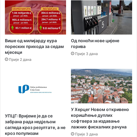
а
ц
М
и
л
и
Од поноћи нове цијене
Више од милијарду еура
в
горива
пореских прихода за седам
о
мјесеци
Прије 3 дана
ј
Прије 2 дана
Д
у
к
и
ћ
у
з
к
У Херцег Новом откривено
а
коришћење дуплих
УПЦГ: Вријеме је да се
м
софтвера за издавање
забрана рада недјељом
п
лажних фискалних рачуна
сагледа кроз резултате, а не
а
кроз популизам
Прије 3 дана