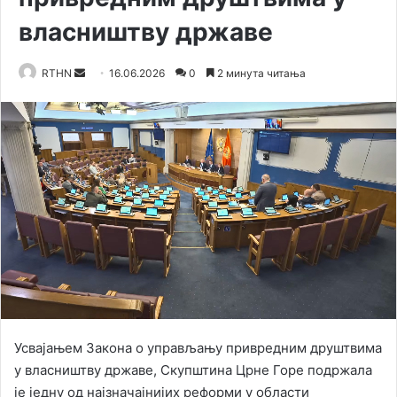
власништву државе
RTHN
S
16.06.2026
0
2 минута читања
e
n
d
a
n
e
m
a
i
l
Усвајањем Закона о управљању привредним друштвима
у власништву државе, Скупштина Црне Горе подржала
је једну од најзначајнијих реформи у области