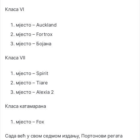
Класа VI
мјесто – Auckland
мјесто – Fortrox
мјесто – Бојана
Класа VII
мјесто – Spirit
мјесто – Tiare
мјесто – Alexia 2
Класа катамарана
мјесто – Fox
Сада већ у свом седмом издању, Портонови регата