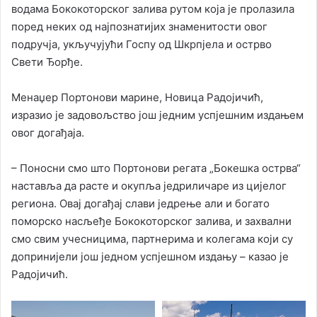
водама Бококоторског залива рутом која је пролазила
поред неких од најпознатијих знаменитости овог
подручја, укључујући Госпу од Шкрпјела и острво
Свети Ђорђе.
Менаџер Портонови марине, Новица Радојичић,
изразио је задовољство још једним успјешним издањем
овог догађаја.
– Поносни смо што Портонови регата „Бокешка острва“
наставља да расте и окупља једриличаре из цијелог
региона. Овај догађај слави једрење али и богато
поморско насљеђе Бококоторског залива, и захвални
смо свим учесницима, партнерима и колегама који су
допринијели још једном успјешном издању – казао је
Радојичић.