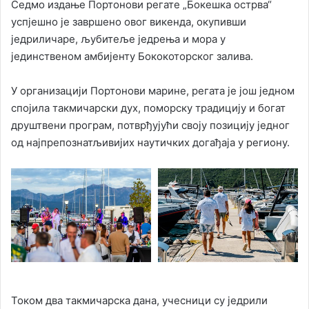
Седмо издање Портонови регате „Бокешка острва“
успјешно је завршено овог викенда, окупивши
једриличаре, љубитеље једрења и мора у
јединственом амбијенту Бококоторског залива.
У организацији Портонови марине, регата је још једном
спојила такмичарски дух, поморску традицију и богат
друштвени програм, потврђујући своју позицију једног
од најпрепознатљивијих наутичких догађаја у региону.
Током два такмичарска дана, учесници су једрили