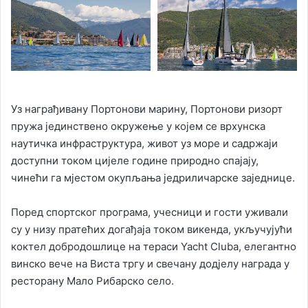
Уз награђивану Портонови марину, Портонови ризорт
пружа јединствено окружење у којем се врхунска
наутичка инфраструктура, живот уз море и садржаји
доступни током цијеле године природно спајају,
чинећи га мјестом окупљања једриличарске заједнице.
Поред спортског програма, учесници и гости уживали
су у низу пратећих догађаја током викенда, укључујући
коктел добродошлице на тераси Yacht Cluba, елегантно
винско вече на Виста тргу и свечану додјелу награда у
ресторану Мало Рибарско село.