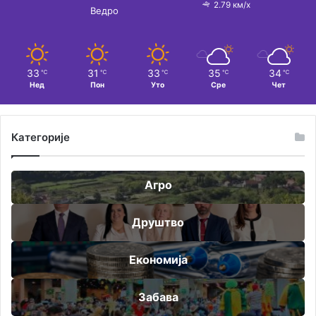
2.79 км/х
Ведро
33
31
33
35
34
℃
℃
℃
℃
℃
Нед
Пон
Уто
Сре
Чет
Категорије
Агро
Друштво
Економија
Забава