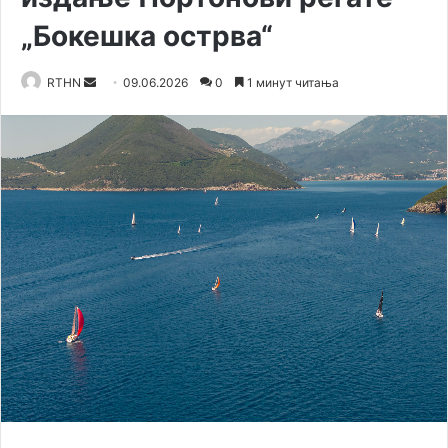
„Бокешка острва“
RTHN
S
09.06.2026
0
1 минут читања
e
n
d
a
n
e
m
a
i
l