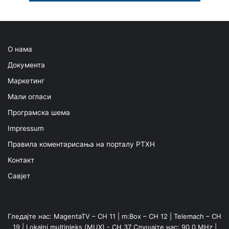
О нама
Документа
Маркетинг
Мали огласи
Програмска шема
Impressum
Правила коментарисања на порталу РТХН
Контакт
Савјет
Гледајте нас: MagentaTV – CH 11 | m:Box – CH 12 | Telemach – CH
19 | Lokalni multipleks (MUX) - CH 37 Слушајте нас: 90,0 MHz |