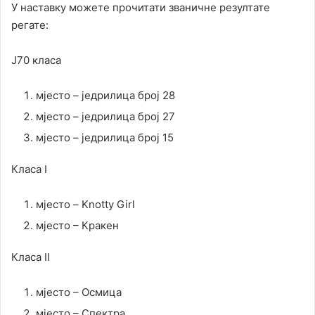
У наставку можете прочитати званичне резултате
регате:
Ј70 класа
мјесто – једрилица број 28
мјесто – једрилица број 27
мјесто – једрилица број 15
Класа I
мјесто – Knotty Girl
мјесто – Кракен
Класа II
мјесто – Осмица
мјесто – Спектра