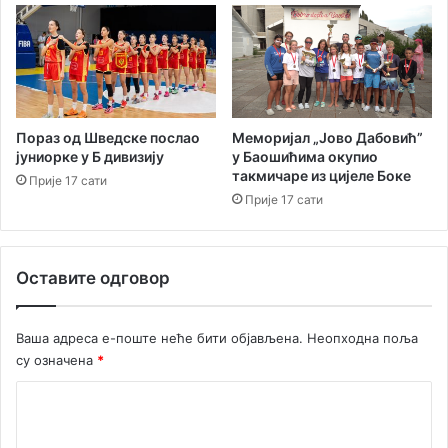
и
Т
о
м
е
С
т
Пораз од Шведске послао
Меморијал „Јово Дабовић”
а
јуниорке у Б дивизију
у Баошићима окупио
такмичаре из цијеле Боке
н
Прије 17 сати
и
Прије 17 сати
ћ
а
Оставите одговор
Ваша адреса е-поште неће бити објављена.
Неопходна поља
су означена
*
К
о