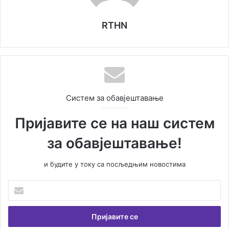
RTHN
Систем за обавјештавање
Пријавите се на наш систем
за обавјештавање!
и будите у току са посљедњим новостима
У
н
е
с
и