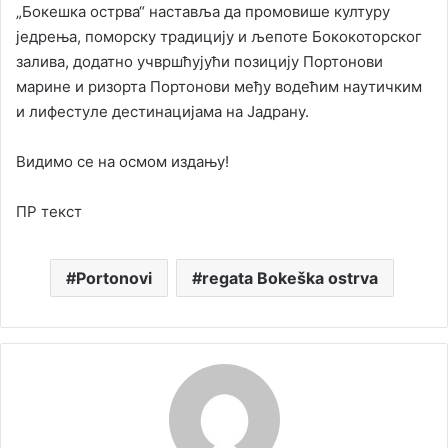
„Бокешка острва“ наставља да промовише културу
једрења, поморску традицију и љепоте Бококоторског
залива, додатно учвршћујући позицију Портонови
марине и ризорта Портонови међу водећим наутичким
и лифестyле дестинацијама на Јадрану.
Видимо се на осмом издању!
ПР текст
Portonovi
regata Bokeška ostrva