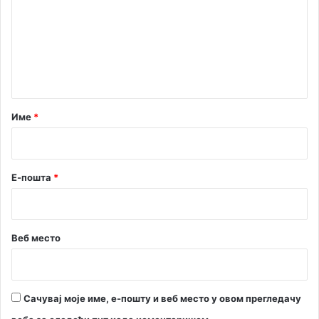
м
е
н
т
а
р
Име
*
*
Е-пошта
*
Веб место
Сачувај моје име, е-пошту и веб место у овом прегледачу