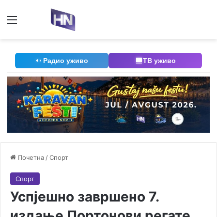
Мени
П
Радио уживо
ТВ уживо
Почетна
/
Спорт
Спорт
Успјешно завршено 7.
издање Портонови регате