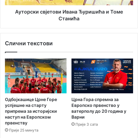
е
с
и
в
Ауторски свјетови Ивана Ђуришића и Томе
н
ј
Станића
ф
е
о
т
р
о
Слични текстови
м
в
а
и
ц
И
и
в
ј
а
е
н
а
Ђ
у
Одбојкашице Црне Горе
Црна Гора спремна за
р
успјешне на старту
Европско првенство у
и
припрема за историјски
ватерполу до 20 година у
ш
наступ на Европском
Варни
и
првенству
Прије 3 сата
ћ
Прије 25 минута
а