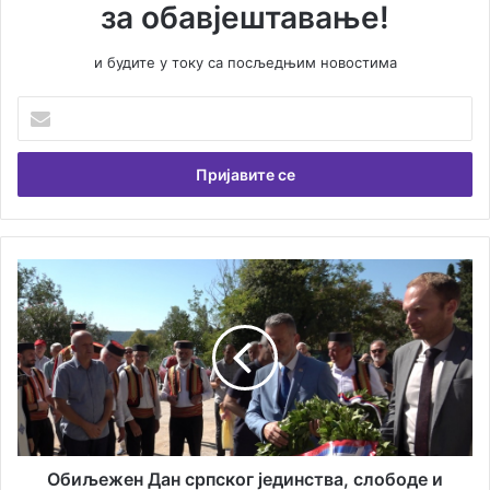
за обавјештавање!
и будите у току са посљедњим новостима
У
н
е
с
и
т
е
В
O
а
б
ш
и
у
љ
е
е
м
ж
а
е
и
н
л
Д
а
а
Oбиљежен Дан српског јединства, слободе и