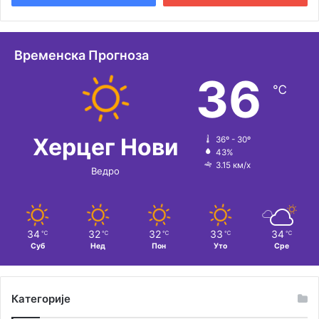
н
а
т
Временска Прогноза
и
36
℃
в
е
:
Херцег Нови
36º - 30º
43%
3.15 км/х
Ведро
34
32
32
33
34
℃
℃
℃
℃
℃
Суб
Нед
Пон
Уто
Сре
Категорије