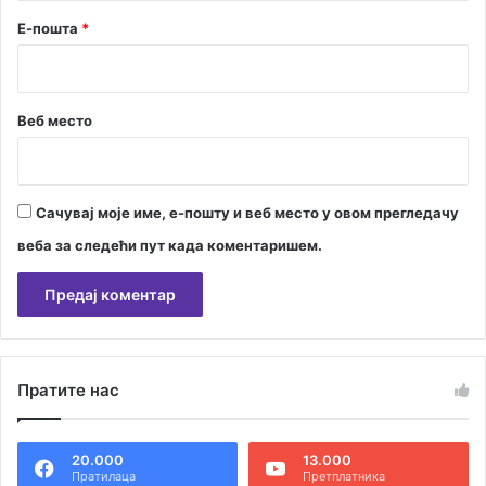
Е-пошта
*
Веб место
Сачувај моје име, е-пошту и веб место у овом прегледачу
веба за следећи пут када коментаришем.
А
л
Пратите нас
т
е
20.000
13.000
р
Пратилаца
Претплатника