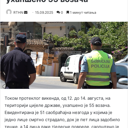
RTHN
S
15.09.2025
0
1 минут читања
e
n
d
a
n
e
m
a
i
l
Током протеклог викенда, од 12. до 14. августа, на
територији цијеле државе, ухапшено је 55 возача.
Евидентирана је 51 саобраћајна незгода у којима је
једно лице смртно страдало, док је пет лица задобило
тешке, а 14 лица лаке тјелесне повреде, саопштено је