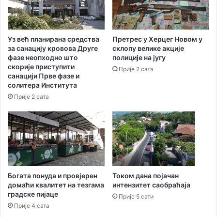
б
а
о
ђ
д
а
е
н
Уз већ планирана средства
Претрес у Херцег Новом у
и
а
за санацију кровова Друге
склопу велике акције
н
з
фазе неопходно што
полиције на југу
а
а
скорије приступити
Прије 2 сата
ц
н
санацији Прве фазе и
и
а
солитера Института
о
ц
Прије 2 сата
н
р
а
т
л
О
н
д
е
л
з
у
а
к
с
е
Богата понуда и провјерен
Током дана појачан
т
домаћи квалитет на тезгама
интензитет саобраћаја
о
градске пијаце
а
н
Прије 5 сати
в
а
Прије 4 сата
е
к