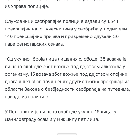
из Управе полиције.
Службеници саобраћајне полиције издали су 1.541
прекршајни налог учесницима у саобраћају, поднијели
140 прекршајних пријава и привремено одузели 30
пари регистарских ознака.
-Од укупног броја лица лишених слободе, 35 возача је
лишено слободе због вожње под дејством алкохола у
организму, 15 возача због вожње под дејством опојних
дрога и пет због почињених других тежих прекршаја из
области Закона о безбједности саобраћаја на путевима,
наводе из полиције.
У Подгорици је лишено слободе укупно 15 лица, у
Даниловграду осам и у Никшићу пет лица.