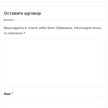
н
а
Оставите одговор
д
и
з
Ваша адреса е-поште неће бити објављена.
Неопходна поља
а
су означена
*
у
р
К
б
о
а
н
м
у
е
с
а
н
н
т
а
а
ц
и
р
Име
*
ј
*
у