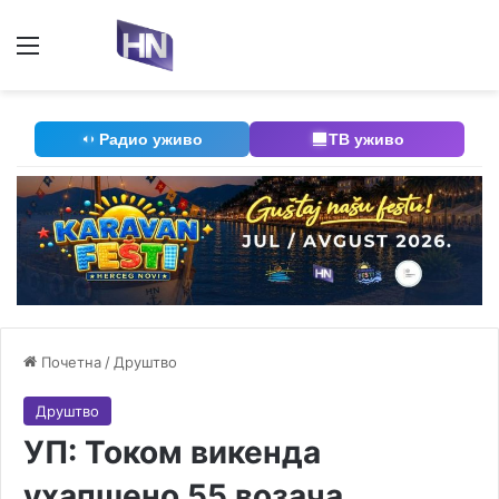
Мени
П
Радио уживо
ТВ уживо
Почетна
/
Друштво
Друштво
УП: Током викенда
ухапшено 55 возача