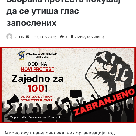
да се утиша глас
запослених
RTHN
S
01.06.2026
0
2 минута читања
e
n
d
a
n
e
m
a
i
l
Мирно окупљање синдикалних организација под