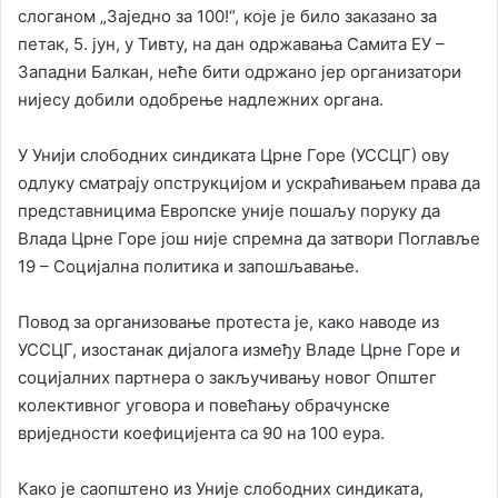
слоганом „Заједно за 100!“, које је било заказано за
петак, 5. јун, у Тивту, на дан одржавања Самита ЕУ –
Западни Балкан, неће бити одржано јер организатори
нијесу добили одобрење надлежних органа.
У Унији слободних синдиката Црне Горе (УССЦГ) ову
одлуку сматрају опструкцијом и ускраћивањем права да
представницима Европске уније пошаљу поруку да
Влада Црне Горе још није спремна да затвори Поглавље
19 – Социјална политика и запошљавање.
Повод за организовање протеста је, како наводе из
УССЦГ, изостанак дијалога између Владе Црне Горе и
социјалних партнера о закључивању новог Општег
колективног уговора и повећању обрачунске
вриједности коефицијента са 90 на 100 еура.
Како је саопштено из Уније слободних синдиката,