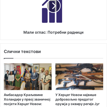
п
и
ш
о
е
г
н
л
о
а
7
с
9
:
Мали оглас: Потребни радници
в
П
о
о
з
т
Слични текстови
а
р
ч
е
а
б
,
н
5
и
2
р
п
а
о
д
д
н
Амбасадор Краљевине
У Херцег Новом највише
д
и
Холандије у првој званичној
добровољно предатог
е
ц
посјети Херцег Новом:
оружја у оквиру регије Југ
ј
и