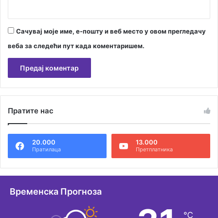
Сачувај моје име, е-пошту и веб место у овом прегледачу
веба за следећи пут када коментаришем.
А
л
Пратите нас
т
е
20.000
13.000
р
Пратилаца
Претплатника
н
а
т
Временска Прогноза
и
℃
в