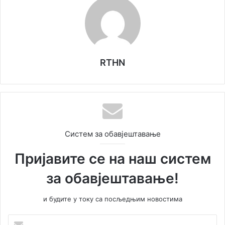
RTHN
Систем за обавјештавање
Пријавите се на наш систем
за обавјештавање!
и будите у току са посљедњим новостима
У