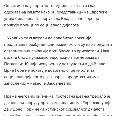
Он истиче да је протест намјерно заказан за дан
одржавања самита како би представницима Европске
уније била послата порука да Влада Црне Горе не
поштује принципе социјалног дијалога.
– Уколико су сматрали да првобитна локација
представља безбједносни ризик, могли су нам понудити
алтернативну локацију и ми бисмо то прихватили. Наш
циљ је био да укажемо европским партнерима да
Поглавље 19 није испуњено у потпуности и да Влада
Црне Горе не показује довољно спремности за
социјални дијалог и разговор са представницима
запослених – навео је Јаковљевић.
Према његовим ријечима, протестна шетња требало је
да пошаље поруку државама чланицама Европске уније
да у Црној Гори нема истинског социјалног дијалога,
али и Влади да се питања запослених не могу рјешавати