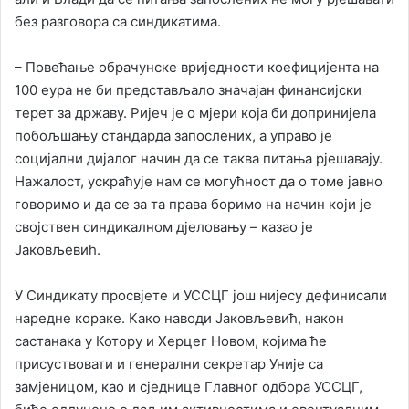
без разговора са синдикатима.
– Повећање обрачунске вриједности коефицијента на
100 еура не би представљало значајан финансијски
терет за државу. Ријеч је о мјери која би допринијела
побољшању стандарда запослених, а управо је
социјални дијалог начин да се таква питања рјешавају.
Нажалост, ускраћује нам се могућност да о томе јавно
говоримо и да се за та права боримо на начин који је
својствен синдикалном дјеловању – казао је
Јаковљевић.
У Синдикату просвјете и УССЦГ још нијесу дефинисали
наредне кораке. Како наводи Јаковљевић, након
састанака у Котору и Херцег Новом, којима ће
присуствовати и генерални секретар Уније са
замјеницом, као и сједнице Главног одбора УССЦГ,