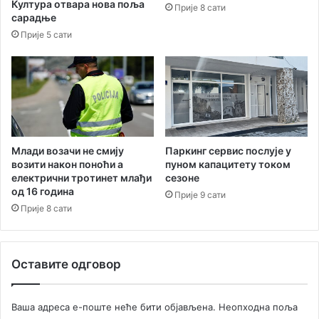
Култура отвара нова поља
Прије 8 сати
с
сарадње
т
Прије 5 сати
в
о
м
а
л
к
о
х
Паркинг сервис послује у
Млади возачи не смију
о
пуном капацитету током
возити након поноћи а
сезоне
електрични тротинет млађи
л
од 16 година
а
Прије 9 сати
и
Прије 8 сати
д
р
о
Оставите одговор
г
а
Ваша адреса е-поште неће бити објављена.
Неопходна поља