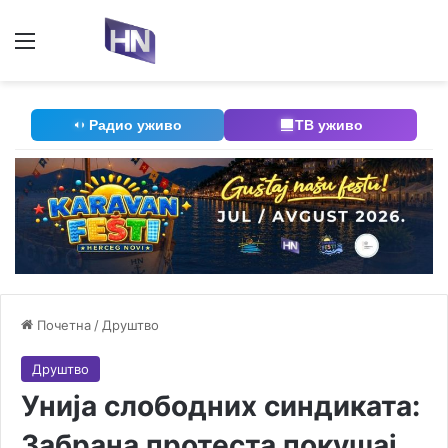
Мени
П
Радио уживо
ТВ уживо
Почетна
/
Друштво
Друштво
Унија слободних синдиката:
Забрана протеста покушај