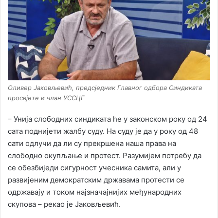
Оливер Јаковљевић, предсједник Главног одбора Синдиката
просвјете и члан УССЦГ
– Унија слободних синдиката ће у законском року од 24
сата поднијети жалбу суду. На суду је да у року од 48
сати одлучи да ли су прекршена наша права на
слободно окупљање и протест. Разумијем потребу да
се обезбиједи сигурност учесника самита, али у
развијеним демократским државама протести се
одржавају и током најзначајнијих међународних
скупова – рекао је Јаковљевић.