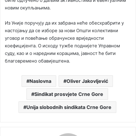
биће одлучено о даљим активностима и евентуалним
новим окупљањима.
Из Уније поручују да их забрана неће обесхрабрити у
настојању да се изборе за нови Општи колективни
уговор и повећање обрачунске вриједности
коефицијента. О исходу тужбе поднијете Управном
суду, као и о наредним корацима, јавност ће бити
благовремено обавијештена.
Naslovna
Oliver Jakovljević
Sindikat prosvjete Crne Gore
Unija slobodnih sindikata Crne Gore