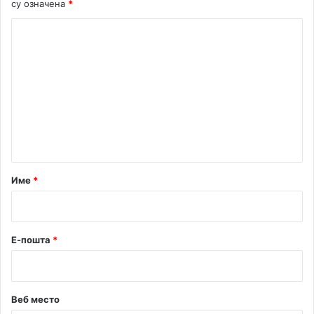
су означена
*
К
о
м
е
н
т
а
р
Име
*
*
Е-пошта
*
Веб место