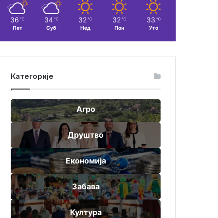
36
34
32
32
33
℃
℃
℃
℃
℃
Пет
Суб
Нед
Пон
Уто
Категорије
Агро
Друштво
Економија
Забава
Култура