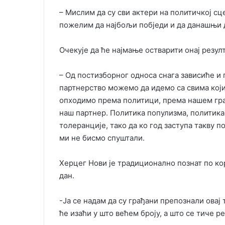
– Мислим да су сви актери на политичкој сц
пожелим да најбољи побједи и да данашњи 
Очекује да ће најмање остварити онај резул
– Од постизборног односа снага зависиће и 
партнерство можемо да идемо са свима који
опходимо према политици, према нашем град
наш партнер. Политика популизма, политика р
толеранције, тако да ко год заступа такву п
ми не бисмо спуштали.
Херцег Нови је традиционално познат по к
дан.
-Ја се надам да су грађани препознали овај
ће изаћи у што већем броју, а што се тиче р