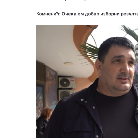
Комненић: Очекујем добар изборни резулт