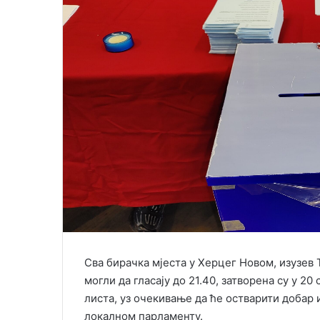
e
m
a
i
l
Сва бирачка мјеста у Херцег Новом, изузев 
могли да гласају до 21.40, затворена су у 2
листа, уз очекивање да ће остварити добар 
локалном парламенту.