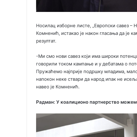
Носилац изборне листе, „Европски савез – Н
Комненић, истакао је након гласања да је к
резултат.
-Ми смо нови савез који има широки потенц
говорили током кампање и у дебатама о пот
Пружаћемо најприје подршку младима, мало
напокон неке ствари да народ ипак не исељав
навео је Комненић.
Радман:
У коалиционо партнерство можем