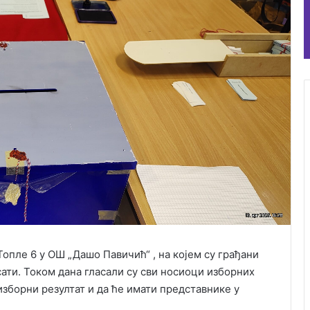
Топле 6 у ОШ „Дашо Павичић“ , на којем су грађани
0 сати. Током дана гласали су сви носиоци изборних
изборни резултат и да ће имати представнике у