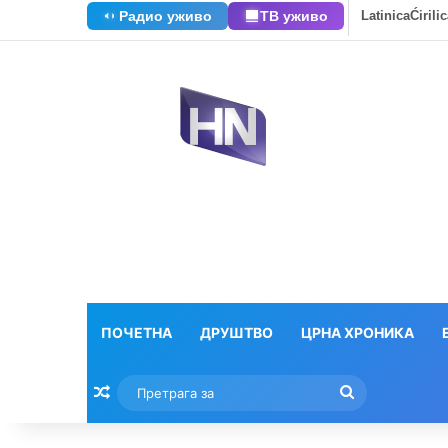
Радио уживо
ТВ уживо
Latinica
Ćirili
ПОЧЕТНА
ДРУШТВО
ЦРНА ХРОНИКА
Насумични текстови
Претрага
за