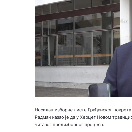
Носилац изборне листе Грађанског покрета 
Радман казао је да у Херцег Новом традици
читавог предизборног процеса.