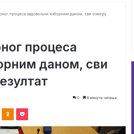
рног процеса задовољни изборним даном, сви очекују
ног процеса
орним даном, сви
резултат
0
8 минута читања
ontakte
Odnoklassniki
Pocket