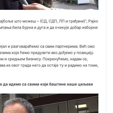
ајбоље што можеш – (СД, СДП, ЛП и грађани)”, Рајко
ампања била бурна и дуга и да очекује добар изборни
ијал и разговараћемо са свим партнерима. Већ смо
езима које ћемо предузети ако дођемо у позицију.
м и средњем бизнису. Покренућемо, надам се,
а из овог града него да остаје ту и радимо на томе,
о да идемо са свима који баштине наше циљеве