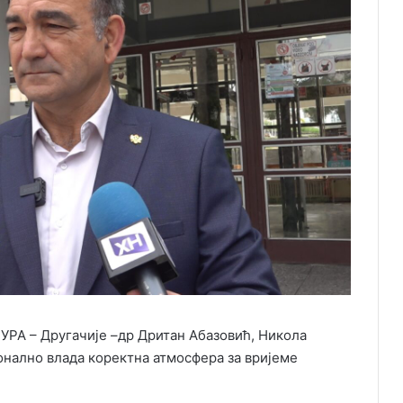
УРА – Другачије –др Дритан Абазовић, Никола
онално влада коректна атмосфера за вријеме