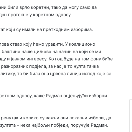
ени били врло коретни, тако да могу само да
дан протекне у коретном односу.
тат који су имали на претходним изборима.
прва ствар коју ћемо урадити. У коалиционо
 баштине наше циљеве на начин на који се ми
у и јавном интересу. Ко год буде на том фону биће
азноразних подјела, за нас је то нулта тачка
олитику, то би била она црвена линија испод које се
оретном односу, каже Радман оцјењујући изборни
 тренутак и колико су важни ови локални избори, да
езултата – нека најбољи побједи, поручује Радман.