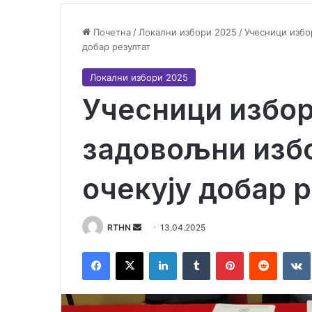
Почетна
/
Локални избори 2025
/
Учесници избо
добар резултат
Локални избори 2025
Учесници избор
задовољни изб
очекују добар 
RTHN
S
13.04.2025
e
Facebook
X
LinkedIn
Tumblr
Pinterest
Reddit
VK
n
d
a
n