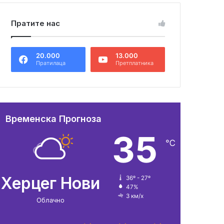
Пратите нас
20.000
13.000
Пратилаца
Претплатника
Временска Прогноза
35
℃
Херцег Нови
36º - 27º
47%
3 км/х
Облачно