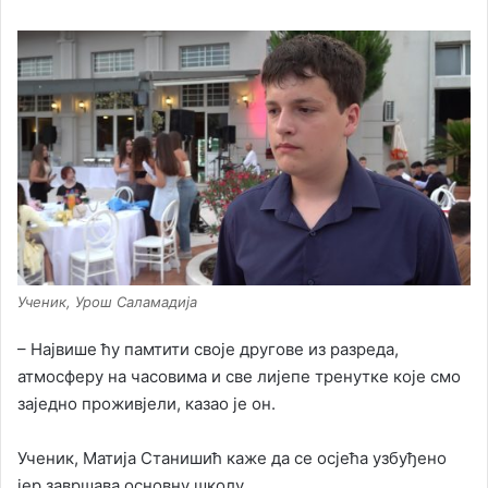
Ученик, Урош Саламадија
– Највише ћу памтити своје другове из разреда,
атмосферу на часовима и све лијепе тренутке које смо
заједно проживјели, казао је он.
Ученик, Матија Станишић каже да се осјећа узбуђено
јер завршава основну школу.