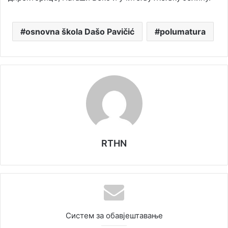
osnovna škola Dašo Pavičić
polumatura
RTHN
Систем за обавјештавање