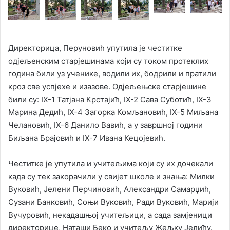
Директорица, Перуновић упутила је честитке
одјељенским старјешинама који су током протеклих
година били уз ученике, водили их, бодрили и пратили
кроз све успјехе и изазове. Одјељењске старјешине
били су: IX-1 Татјана Крстајић, IX-2 Сава Суботић, IX-3
Марина Дедић, IX-4 Загорка Комљановић, IX-5 Миљана
Челановић, IX-6 Данило Вавић, а у завршној години
Биљана Брајовић и IX-7 Ивана Кецојевић.
Честитке је упутила и учитељима који су их дочекали
када су тек закорачили у свијет школе и знања: Милки
Вуковић, Јелени Перчиновић, Александри Самарџић,
Сузани Банковић, Соњи Вуковић, Ради Вуковић, Марији
Вучуровић, некадашњој учитељици, а сада замјеници
директорице, Наташи Беко и учитељу Жељку Јелићу.