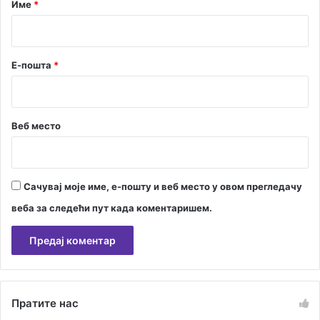
р
Име
*
*
Е-пошта
*
Веб место
Сачувај моје име, е-пошту и веб место у овом прегледачу
веба за следећи пут када коментаришем.
А
л
Пратите нас
т