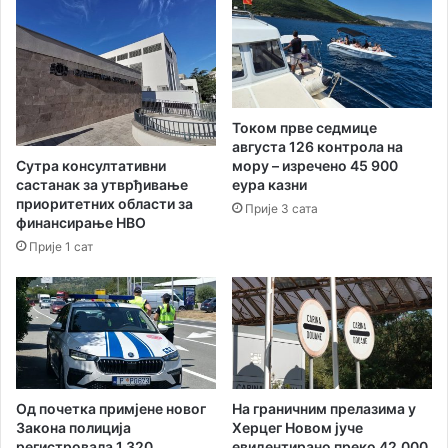
р
с
ђ
у
а
т
н
р
а
а
Л
п
Током прве седмице
е
р
августа 126 контрола на
к
е
Сутра консултативни
мору – изречено 45 900
о
м
састанак за утврђивање
еура казни
в
и
приоритетних области за
Прије 3 сата
и
ј
финансирање НВО
ћ
е
Прије 1 сат
а
р
и
н
М
о
и
у
љ
д
а
в
н
о
а
Од почетка примјене новог
На граничним прелазима у
р
Закона полиција
Херцег Новом јуче
Н
а
регистровала 1 320
евидентирано преко 42.000