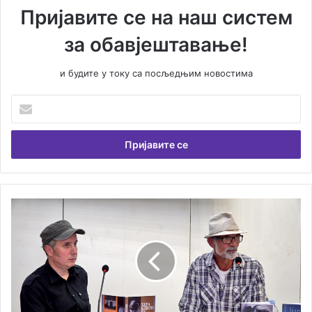
Пријавите се на наш систем
за обавјештавање!
и будите у току са посљедњим новостима
У
н
е
с
и
т
е
В
О
а
д
ш
с
у
е
е
б
м
р
а
а
и
д