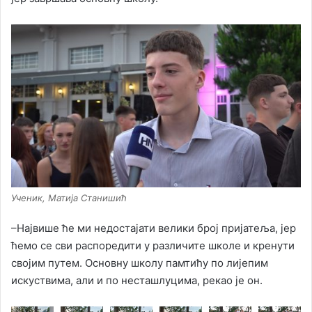
Ученик, Матија Станишић
–Највише ће ми недостајати велики број пријатеља, јер
ћемо се сви распоредити у различите школе и кренути
својим путем. Основну школу памтићу по лијепим
искуствима, али и по несташлуцима, рекао је он.