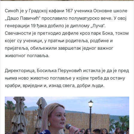
Синоћ је у Градској кафани 167 ученика Основне школе
„Дашо Павичић“ прославило полуматурско вече. У овој
генерацији 19 ђака добило је диплому „Луча“.
Свечаности је претходио дефиле кроз парк Бока, током
којег су ученици, у пратњи родитеља, родбине и
пријатеља, обиљежили завршетак једног важног
животног поглавља.
Директорица, Босиљка Перуновић истакла је да је пред
њима ново животно поглавље у којем треба да остану
храбри, вриједни и, изнад свега, добри људи.