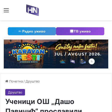
Мени
П
Радио уживо
ТВ уживо
Почетна
/
Друштво
Друштво
Ученици ОШ „Дашо
Павичић“ прославили