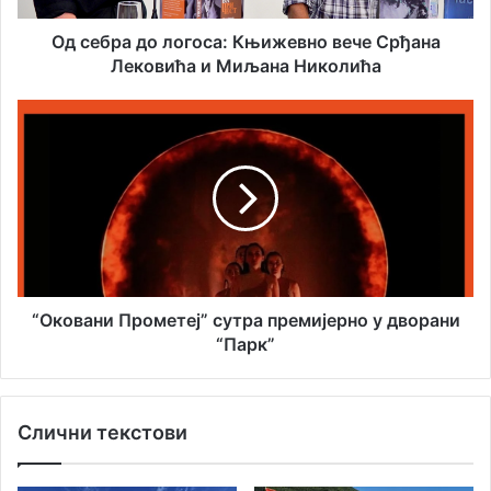
л
о
а
л
Од себра до логоса: Књижевно вече Срђана
д
о
Лековића и Миљана Николића
р
г
е
о
“
с
с
О
у
а
к
:
о
К
в
њ
а
и
н
ж
и
е
П
в
р
“Оковани Прометеј” сутра премијерно у дворани
н
о
“Парк”
о
м
в
е
е
т
Слични текстови
ч
е
е
ј
С
”