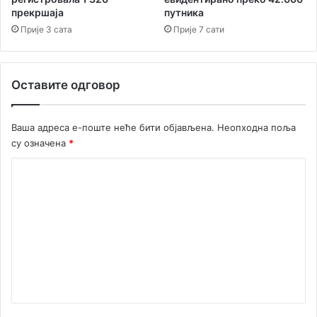
и
н
прекршаја
путника
к
и
Прије 3 сата
Прије 7 сати
о
“
л
П
и
а
ћ
р
Оставите одговор
а
к
”
Ваша адреса е-поште неће бити објављена.
Неопходна поља
су означена
*
К
о
м
е
н
т
а