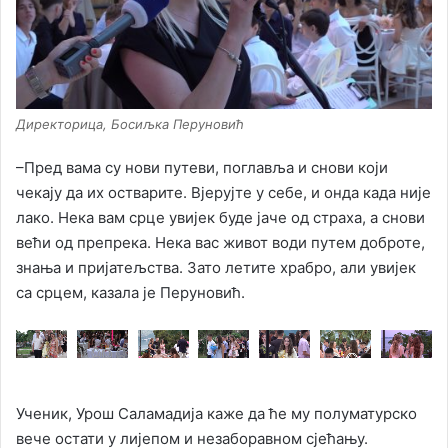
Директорица, Босиљка Перуновић
–Пред вама су нови путеви, поглавља и снови који
чекају да их остварите. Вјерујте у себе, и онда када није
лако. Нека вам срце увијек буде јаче од страха, а снови
већи од препрека. Нека вас живот води путем доброте,
знања и пријатељства. Зато летите храбро, али увијек
са срцем, казала је Перуновић.
Ученик, Урош Саламадија каже да ће му полуматурско
вече остати у лијепом и незаборавном сјећању.