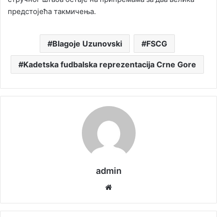
предстојећа такмичења.
Blagoje Uzunovski
FSCG
Kadetska fudbalska reprezentacija Crne Gore
admin
We
bsi
te