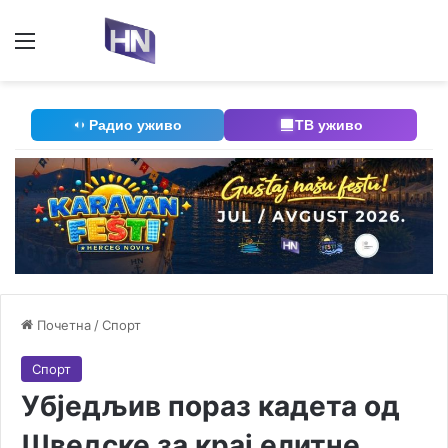
Мени
П
Радио уживо
ТВ уживо
Почетна
/
Спорт
Спорт
Убједљив пораз кадета од
Шведске за крај елитне