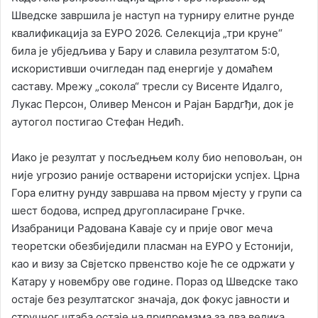
Шведске завршила је наступ на турниру елитне рунде
квалификација за ЕУРО 2026. Селекција „три круне“
била је убједљива у Бару и славила резултатом 5:0,
искористивши очигледан пад енергије у домаћем
саставу. Мрежу „сокола“ тресли су Висенте Идалго,
Лукас Персон, Оливер Менсон и Рајан Бардгђи, док је
аутогол постигао Стефан Недић.
Иако је резултат у посљедњем колу био неповољан, он
није угрозио раније остварени историјски успјех. Црна
Гора елитну рунду завршава на првом мјесту у групи са
шест бодова, испред другопласиране Грчке.
Изабраници Радована Каваје су и прије овог меча
теоретски обезбиједили пласман на ЕУРО у Естонији,
као и визу за Свјетско првенство које ће се одржати у
Катару у новембру ове године. Пораз од Шведске тако
остаје без резултатског значаја, док фокус јавности и
стручног штаба остаје на припремама за два велика