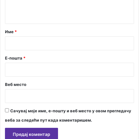
н
т
а
р
Име
*
*
Е-пошта
*
Веб место
Сачувај моје име, е-пошту и веб место у овом прегледачу
веба за следећи пут када коментаришем.