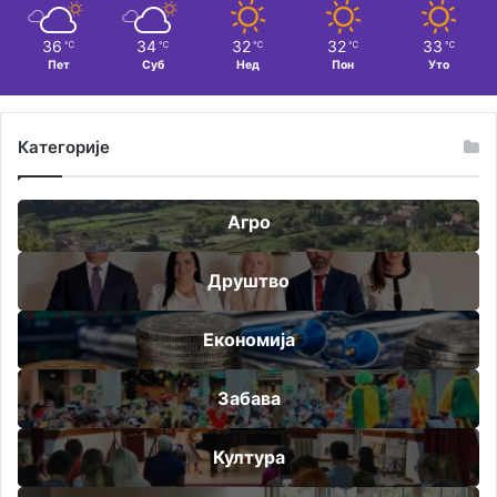
36
34
32
32
33
℃
℃
℃
℃
℃
Пет
Суб
Нед
Пон
Уто
Категорије
Агро
Друштво
Економија
Забава
Култура