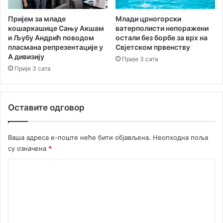
а
Г
Пријем за младе
Млади црногорски
о
кошаркашице Сању Акшам
ватерполисти непоражени
и Љубу Андрић поводом
остали без борбе за врх на
м
пласмана репрезентације у
Свјетском првенству
и
А дивизију
л
Прије 3 сата
Прије 3 сата
и
Оставите одговор
Ваша адреса е-поште неће бити објављена.
Неопходна поља
су означена
*
К
о
м
е