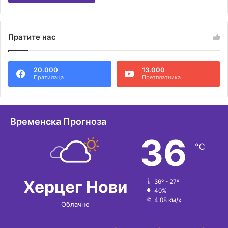
А
л
Пратите нас
т
е
20.000
13.000
р
Пратилаца
Претплатника
н
а
т
Временска Прогноза
и
36
℃
в
е
:
Херцег Нови
36º - 27º
40%
4.08 км/х
Облачно