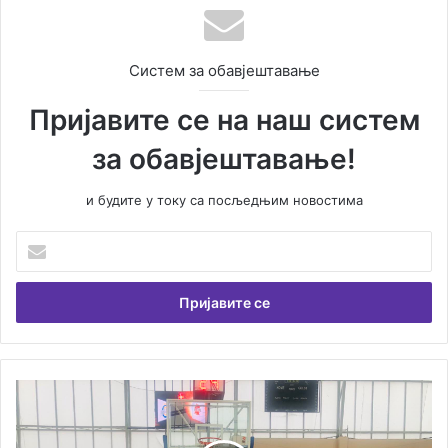
Систем за обавјештавање
Пријавите се на наш систем
за обавјештавање!
и будите у току са посљедњим новостима
У
н
е
с
и
т
е
В
С
а
е
ш
н