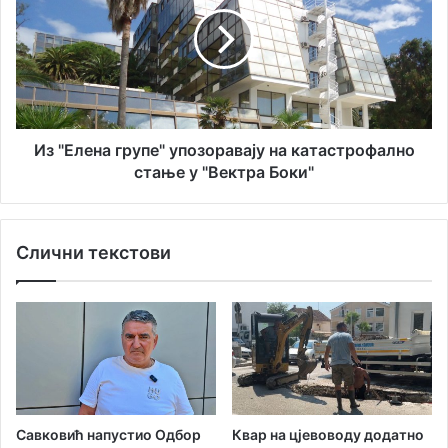
к
"
у
у
Е
п
л
а
е
л
н
и
а
ш
г
т
р
Из "Елена групе" упозоравају на катастрофално
у
у
стање у "Вектра Боки"
л
п
о
е
ш
"
Слични текстови
к
у
в
п
а
о
л
з
и
о
т
р
е
а
т
в
в
а
Савковић напустио Одбор
Квар на цјевоводу додатно
о
ј