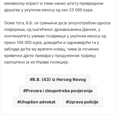
имовинску корист и тиме нанио штету привредном
друштву у укупном износу од око 23 000 еура.
Осим тога, Б.Б. се сумњичи да је злоупотребом односа
повјерења, од оштећеног држављанина Данске, у
континуитету узимао позајмице у укупном износу од
преко 104 000 еура, доводећи и одржавајући га у
заблуди да ће му вратити новац, чиме је починио
кривично дјело превара у продуженом трајању,
саопштено је из Управе полиције.
B.B. (43) iz Herceg Novog
Prevara i zloupotreba povjerenja
Uhapšen advokat
Uprava policije