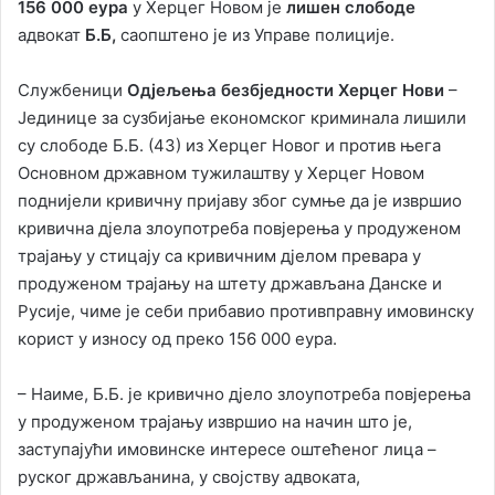
156 000 еура
у Херцег Новом је
лишен слободе
адвокат
Б.Б,
саопштено је из Управе полиције.
Службеници
Одјељења безбједности Херцег Нови
–
Јединице за сузбијање економског криминала лишили
су слободе Б.Б. (43) из Херцег Новог и против њега
Основном државном тужилаштву у Херцег Новом
поднијели кривичну пријаву због сумње да је извршио
кривична дјела злоупотреба повјерења у продуженом
трајању у стицају са кривичним дјелом превара у
продуженом трајању на штету држављана Данске и
Русије, чиме је себи прибавио противправну имовинску
корист у износу од преко 156 000 еура.
– Наиме, Б.Б. је кривично дјело злоупотреба повјерења
у продуженом трајању извршио на начин што је,
заступајући имовинске интересе оштећеног лица –
руског држављанина, у својству адвоката,