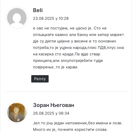
у
"
к
Beli
В
а
23.08.2025 у 10:28
е
ж
к
е ово не постујем, не цасно је. Сто не
е
т
опљацкате казино али банку или хипер маркет
:
р
дје су дигли цијене у висине и то основних
а
потреба,то је уцјена народа,плис ПДВ,плус она
Б
на касирка сто краде.Па ајде ствар
о
принципа,али злоупотријебити тудје
к
повјерење..то је харам.
и
"
Реплy
к
Зоран Његован
а
26.08.2025 у 06:34
ж
Јел то још један непоменик,без имена и лозе.
е
Много их је, почните користити слова.
: