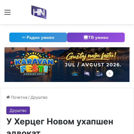
Мени
П
Радио уживо
ТВ уживо
Почетна
/
Друштво
Друштво
У Херцег Новом ухапшен
адвокат