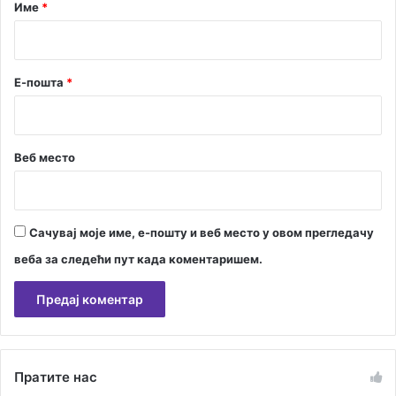
р
Име
*
*
Е-пошта
*
Веб место
Сачувај моје име, е-пошту и веб место у овом прегледачу
веба за следећи пут када коментаришем.
А
л
Пратите нас
т