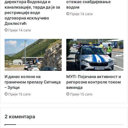
директора Водоводa и
отежао снабдијевање
д
у
канализације, тврди да је за
водом
е
н
рестрикције воде
Прије 14 сати
а
одговорна искључиво
к
Доклестић
а
Прије 14 сати
т
а
с
т
р
о
ф
а
И данас колоне на
МУП: Појачана активност и
граничном прелазу Ситница
ригорозне контроле током
л
– Зупци
викенда
н
о
Прије 15 сати
Прије 15 сати
с
т
а
2 коментара
њ
е