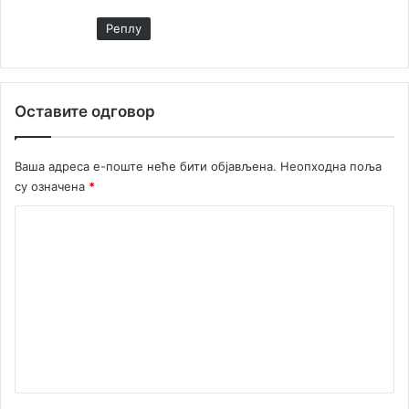
Реплy
Оставите одговор
Ваша адреса е-поште неће бити објављена.
Неопходна поља
су означена
*
К
о
м
е
н
т
а