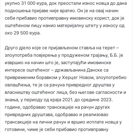
укупно 31 000 еура, док преостали износ новца до дана
подношења пријаве није вратио. Он је на овај начин
себи прибавио противправну имовинску корист, док је
оштећеном лицу нанио материјалну штету у износу од
око 29 500 еура.
Друго дјело које се пријављеном ставља на терет –
злоупотреба повјерења у продуженом трајању, Б.Б. је
извршио на начин што је, заступајући имовинске
интересе оштећеног – држављанина Данске са
привременим боравком у Херцег Новом, злоупотребио
овлашћења, те је са рачуна привредног друштва у
власништву оштећеног лица, без његове сагласности и
знања, у периоду од краја 2021. до средине 2023.
године, одобравао транскације на рачун других
привредних друштава, одобравао и реализовао
трансакције на лични рачун и вршио исплате новца у
готовини, чиме је себи прибавио противправну