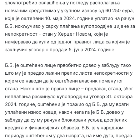
злоупотребио овлашћења у погледу располагања
новчаним средствима у укупном износу од 60 250 еура,
које је оштећени 10. маја 2024. године уплатио на рачун
Б.Б. искључиво у сврху плаћања купопродајне цијене за
непокретност – стан у Херцег Новом, који је
намјеравао да купи од једног правног лица са којим је
закључио уговор о продаји 5. јуна 2024. године.
Б.Б. је оштећено лице првобитно довео у заблуду тако
што му је предао лажни препис листа непокретности у
којем се наводи да је оштећени власник поменутог
стана. Након што је правно лице – продавац стана, због
неплаћања раскинуло купопродајни уговор 31. октобра
2024. године, оштећени је тражио од Б.Б. да му врати
уплаћени износ новца, након чега га је Б.Б. довео у
заблуду да су му рачуни блокирани усљед доспјелих
кредита и финансијских обавеза. Б.Б. је у наредном
периоду оштећеном у два наврата, на име дуга, предао