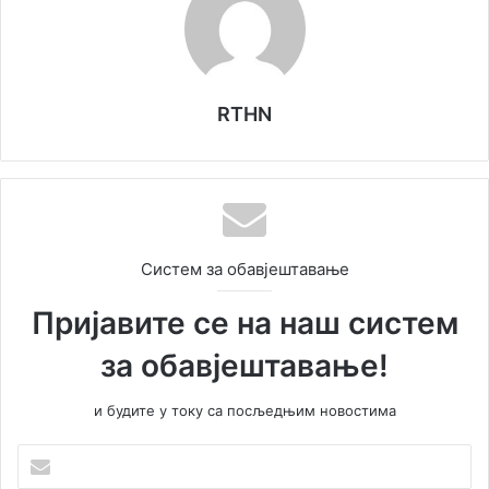
RTHN
Систем за обавјештавање
Пријавите се на наш систем
за обавјештавање!
и будите у току са посљедњим новостима
У
н