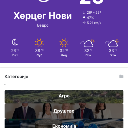
е
:
Херцег Нови
26º - 25º
47%
5.21 км/х
Ведро
26
38
32
32
33
℃
℃
℃
℃
℃
Пет
Суб
Нед
Пон
Уто
Категорије
Агро
Друштво
Економија