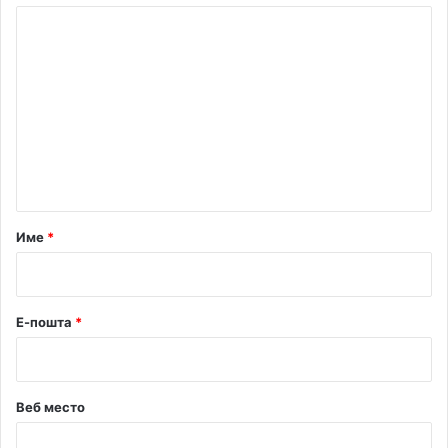
К
о
м
е
н
т
а
р
Име
*
*
Е-пошта
*
Веб место