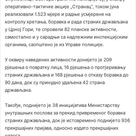
оперативно-тактичке акције „Странац“, током јуна
реализовали 1.523 мјере и радње усмјерене на
контролу кретања, боравка и рада страних држављана
у Црној Гори, те спровели 82 планске активности,
самостално и у сарадњи са надлежним инспекцијским
органима, саопштено је из Управе полиције.
У оквиру наведених активности донијето је 209
рјешења о повратку лица, 16 рјешења о протјеривању
страних држављана и 168 рјешења о отказу боравка до
90 дана, док су принудно удаљена 42 страна
држављана.
Такође, поднијето је 38 иницијатива Министарству
унутрашњих послова за прекид привременог боравка
страних држављана, док је истовремено поднијето 936
прекршајних пријава, односно издато прекршајних
налога.