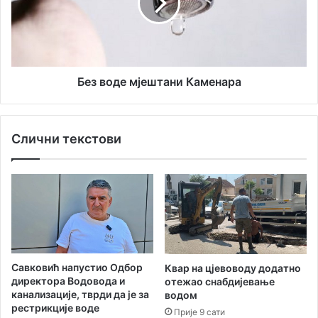
ш
о
и
д
в
е
а
м
њ
ј
а
е
Без воде мјештани Каменара
о
ш
д
т
р
а
Слични текстови
а
н
с
и
л
К
и
а
х
м
ф
е
о
н
р
а
м
р
Савковић напустио Одбор
Квар на цјевоводу додатно
и
а
директора Водоводa и
отежао снабдијевање
к
канализације, тврди да је за
водом
о
рестрикције воде
Прије 9 сати
м