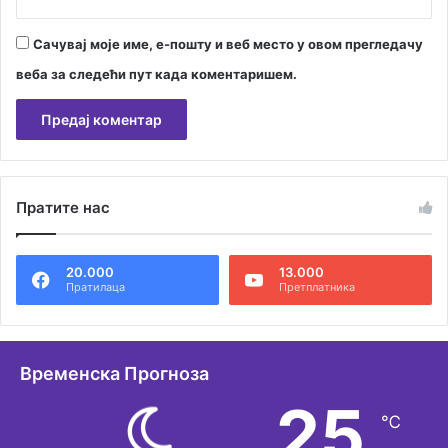
Сачувај моје име, е-пошту и веб место у овом прегледачу
веба за следећи пут када коментаришем.
А
л
Пратите нас
т
е
20.000
13.000
р
Пратилаца
Претплатника
н
а
т
Временска Прогноза
и
25
℃
в