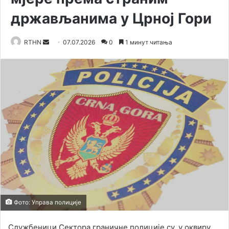
држављанима у Црној Гори
RTHN
S
07.07.2026
0
1 минут читања
e
n
d
a
n
e
m
a
i
l
Фото: Управа полиције
Службеници Сектора граничне полиције су, у оквиру