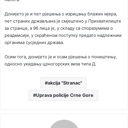
Донијето је и пет рјешења о изрицању блажих мјера,
пет страних држављана је смјештено у Прихватилиште
за странце, а 96 лица је, у складу са споразумима о
реадмисији, у скраћеном поступку предато надлежним
органима сусједних држава.
Осим тога, донијето је и осам рјешења о поништењу,
односно укидању црногорских виза типа Д.
akcija "Stranac"
Uprava policije Crne Gore