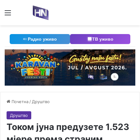
Мени
П
Радио уживо
ТВ уживо
Почетна
/
Друштво
Друштво
Током јуна предузете 1.523
мјере према страним