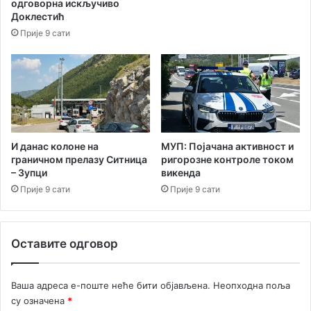
одговорна искључиво
а
Доклестић
р
Прије 9 сати
а
ц
а
И данас колоне на
МУП: Појачана активност и
граничном прелазу Ситница
ригорозне контроле током
– Зупци
викенда
Прије 9 сати
Прије 9 сати
Оставите одговор
Ваша адреса е-поште неће бити објављена.
Неопходна поља
су означена
*