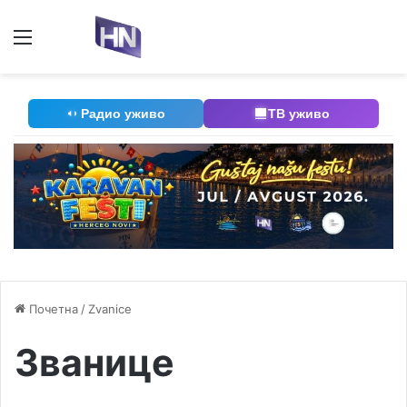
Мени
П
Радио уживо
ТВ уживо
Почетна
/
Zvanice
Званице