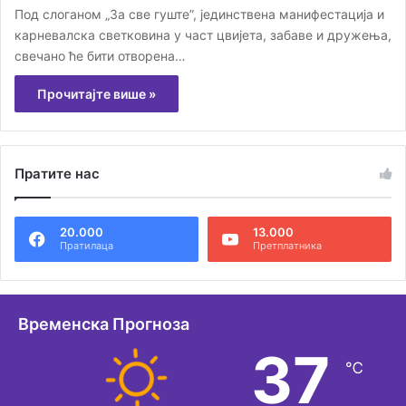
Под слоганом „За све гуште”, јединствена манифестација и
карневалска светковина у част цвијета, забаве и дружења,
свечано ће бити отворена…
Прочитајте више »
Пратите нас
20.000
13.000
Пратилаца
Претплатника
Временска Прогноза
37
℃