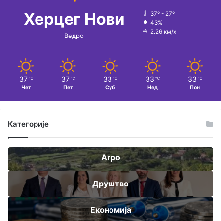
Херцег Нови
37º - 27º
43%
2.26 км/х
Ведро
37
37
33
33
33
℃
℃
℃
℃
℃
Чет
Пет
Суб
Нед
Пон
Категорије
Агро
Друштво
Економија