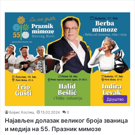
Друштво
Борис Коспиц
15.02.2024
0
Најављен долазак великог броја званица
и медија на 55. Празник мимозе