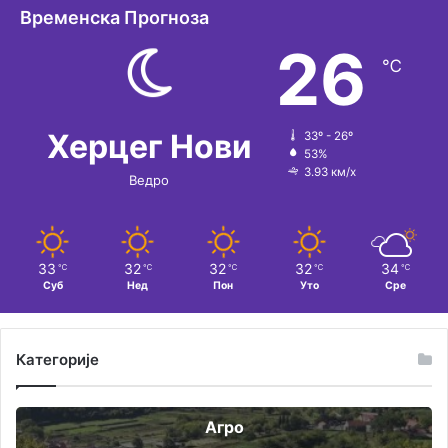
Временска Прогноза
26
℃
Херцег Нови
33º - 26º
53%
3.93 км/х
Ведро
33
32
32
32
34
℃
℃
℃
℃
℃
Суб
Нед
Пон
Уто
Сре
Категорије
Агро