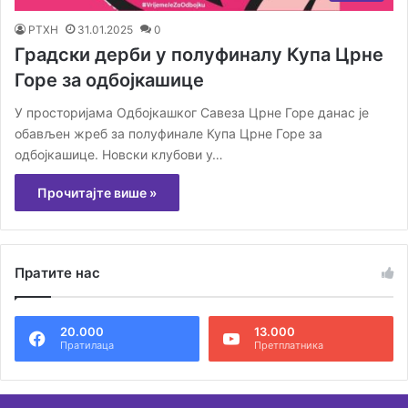
РТХН
31.01.2025
0
Градски дерби у полуфиналу Купа Црне
Горе за одбојкашице
У просторијама Одбојкашког Савеза Црне Горе данас је
обављен жреб за полуфинале Купа Црне Горе за
одбојкашице. Новски клубови у…
Прочитајте више »
Пратите нас
20.000
13.000
Пратилаца
Претплатника