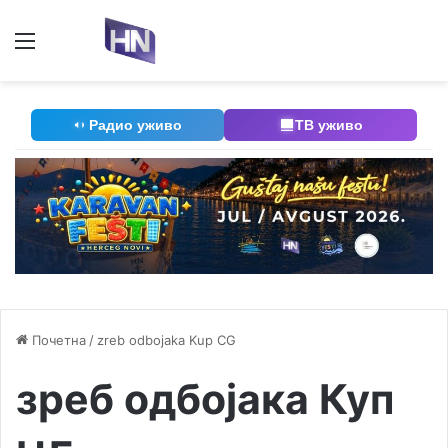
Мени
П
Радио уживо
ТВ уживо
Почетна
/
zreb odbojaka Kup CG
зреб одбојака Куп