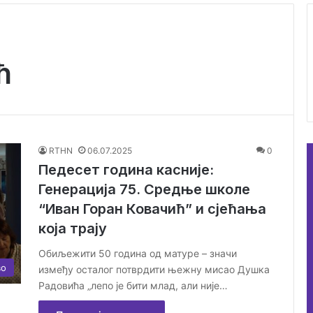
ћ
RTHN
06.07.2025
0
Педесет година касније:
Генерација 75. Средње школе
“Иван Горан Ковачић” и сјећања
која трају
Обиљежити 50 година од матуре – значи
во
између осталог потврдити њежну мисао Душка
Радовића „лепо је бити млад, али није…