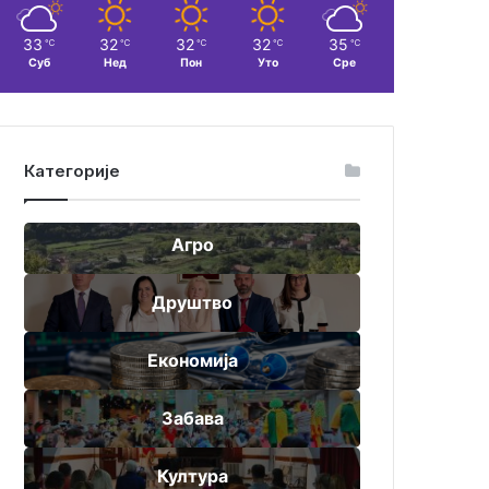
33
32
32
32
35
℃
℃
℃
℃
℃
Суб
Нед
Пон
Уто
Сре
Категорије
Агро
Друштво
Економија
Забава
Култура