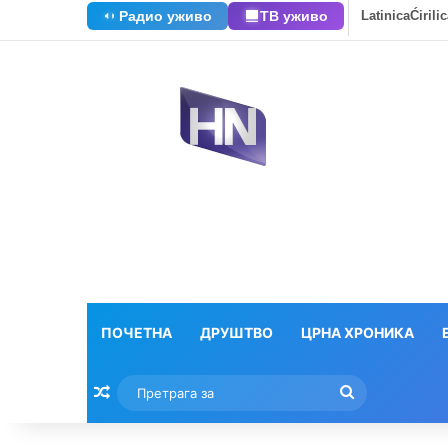
Радио уживо
ТВ уживо
Latinica
Ćirili
ПОЧЕТНА
ДРУШТВО
ЦРНА ХРОНИКА
Насумични текстови
Претрага
за