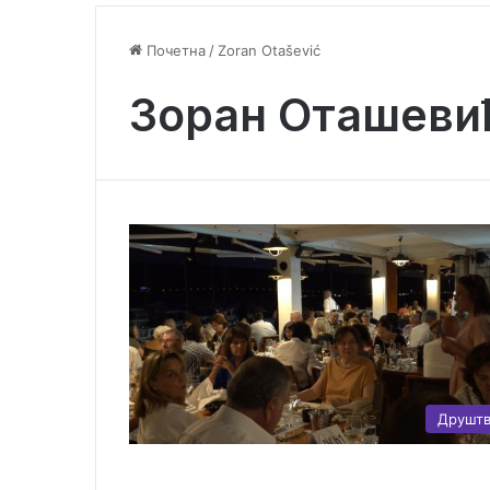
Почетна
/
Zoran Otašević
Зоран Оташеви
Друшт