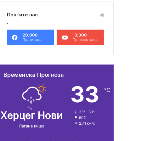
Пратите нас
20.000
13.000
Пратилаца
Претплатника
Временска Прогноза
33
℃
Херцег Нови
33º - 30º
50%
2.71 км/х
Лагана киша