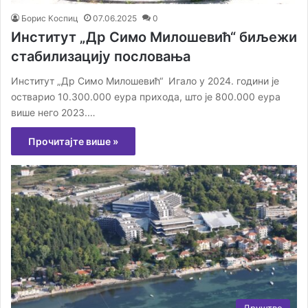
Борис Коспиц
07.06.2025
0
Институт „Др Симо Милошевић“ биљежи
стабилизацију пословања
Институт „Др Симо Милошевић“ Игало у 2024. години је
остварио 10.300.000 еура прихода, што је 800.000 еура
више него 2023.…
Прочитајте више »
Друштво