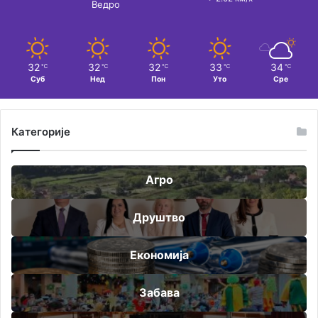
Ведро
32
32
32
33
34
℃
℃
℃
℃
℃
Суб
Нед
Пон
Уто
Сре
Категорије
Агро
Друштво
Економија
Забава