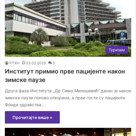
Туризам
РТХН
03.02.2025
0
Институт примио прве пацијенте након
зимске паузе
Друга фаза Института „Др Симо Милошевић“ данас је након
зимске паузе поново отворена, а први гости су пацијенти
Фонда здравства.…
Прочитајте више »