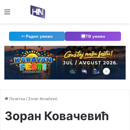
Мени
П
Радио уживо
ТВ уживо
Почетна
/
Zoran Kovačević
Зоран Ковачевић