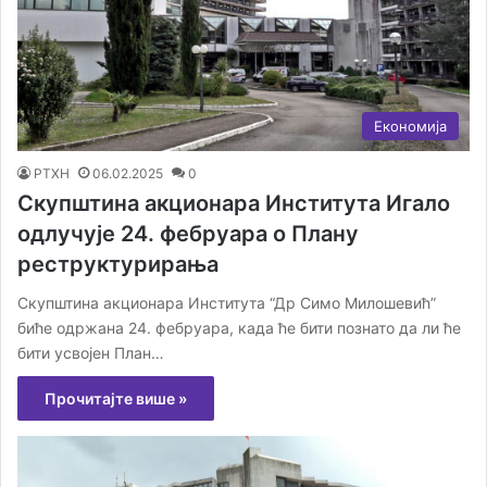
Економија
РТХН
06.02.2025
0
Скупштина акционара Института Игало
одлучује 24. фебруара о Плану
реструктурирања
Скупштина акционара Института “Др Симо Милошевић”
биће одржана 24. фебруара, када ће бити познато да ли ће
бити усвојен План…
Прочитајте више »