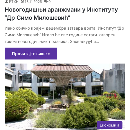
РТХН
13.11.2025
0
Новогодишњи аранжмани у Институту
“Др Симо Милошевић”
Иако обично крајем децембра затвара врата, Институт “Др
Симо Милошевић” Игало ће ове године остати отворен
током новогодишњих празника. Захваљујући…
Прочитајте више »
Економија