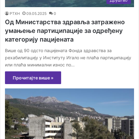
РТХН
09.05.2025
0
Од Министарства здравља затражено
умањење партиципације за одређену
категорију пацијената
Више од 90 одсто пацијената Фонда здравства за
рехабилитацију у Институту Игало не плаћа партиципацију
или плаћа минимални износ по…
Прочитајте више »