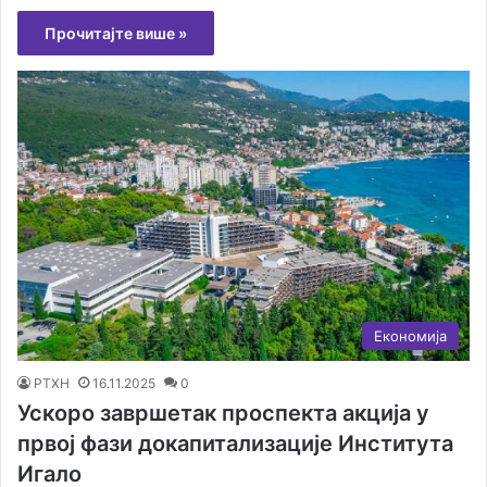
Прочитајте више »
Економија
РТХН
16.11.2025
0
Ускоро завршетак проспекта акција у
првој фази докапитализације Института
Игало