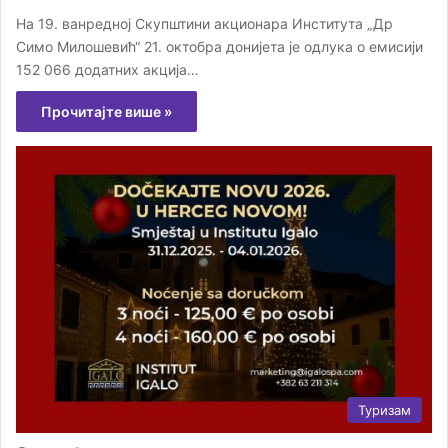
На 19. ванредној Скупштини акционара Института „Др
Симо Милошевић“ 21. октобра донијета је одлука о емисији
152 066 додатних акција…
Прочитајте више »
Туризам