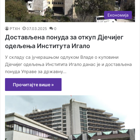
Економија
РТХН
07.03.2025
0
Достављена понуда за откуп Дјечијег
одељења Института Игало
У складу са јучерашњом одлуком Владе о куповини
Дјечијег одељења Инститита Игало данас је и достављена
понуда Управе за државну…
Прочитајте више »