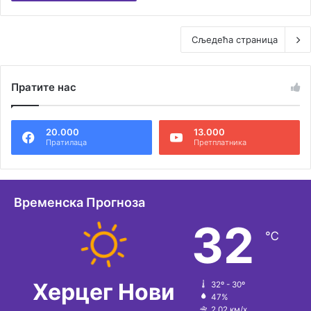
Сљедећа страница
Пратите нас
20.000
13.000
Пратилаца
Претплатника
Временска Прогноза
32
℃
Херцег Нови
32º - 30º
47%
2.02 км/х