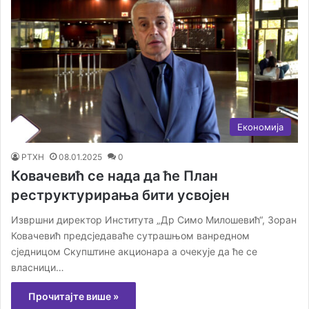
Економија
РТХН
08.01.2025
0
Ковачевић се нада да ће План
реструктурирања бити усвојен
Извршни директор Института „Др Симо Милошевић“, Зоран
Ковачевић предсједаваће сутрашњом ванредном
сједницом Скупштине акционара а очекује да ће се
власници…
Прочитајте више »