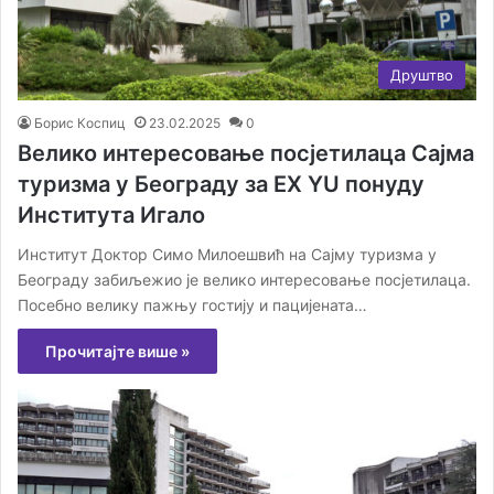
Друштво
Борис Коспиц
23.02.2025
0
Велико интересовање посјетилаца Сајма
туризма у Београду за ЕХ YU понуду
Института Игало
Институт Доктор Симо Милоешвић на Сајму туризма у
Београду забиљежио је велико интересовање посјетилаца.
Посебно велику пажњу гостију и пацијената…
Прочитајте више »