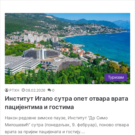
Туризам
РТХН
08.02.2026
0
Институт Игало сутра опет отвара врата
пацијентима и гостима
Након редовне зимске паузе, Институт “Др Симо
Милошевић” сутра (понедељак, 9. фебруар), поново отвара
врата за пријем пацијената и гостију.…