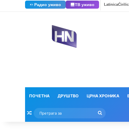
Радио уживо
ТВ уживо
Latinica
Ćirili
ПОЧЕТНА
ДРУШТВО
ЦРНА ХРОНИКА
Насумични текстови
Претрага
за