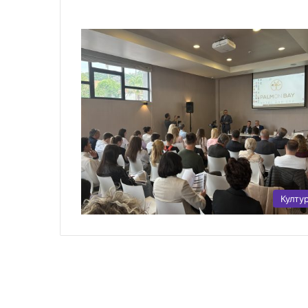
Култу