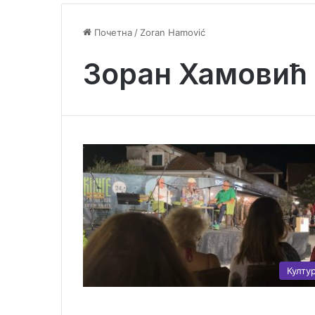
Почетна
/
Zoran Hamović
Зоран Хамовић
Култу