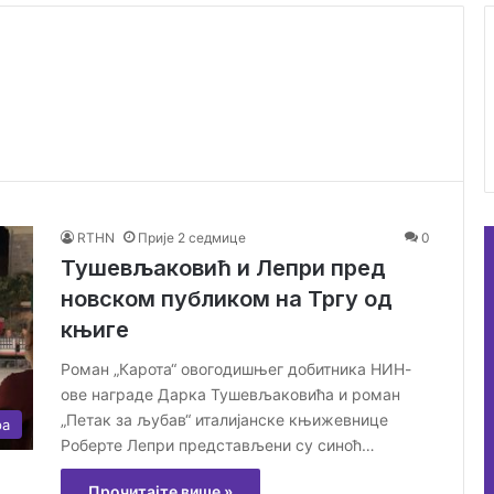
RTHN
Прије 2 седмице
0
Тушевљаковић и Лепри пред
новском публиком на Тргу од
књиге
Роман „Карота“ овогодишњег добитника НИН-
ове награде Дарка Тушевљаковића и роман
„Петак за љубав“ италијанске књижевнице
ра
Роберте Лепри представљени су синоћ…
Прочитајте више »