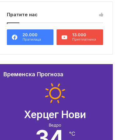
Пратите нас
20.000
13.000
Пратилаца
Претплатника
Временска Прогноза
Херцег Нови
Ведро
34
℃