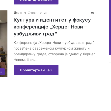
RTHN
08.05.2026
0
Култура и идентитет у фокусу
конференције „Херцег Нови –
узбудљиви град“
Конференција „Херцег Нови – узбудљиви град“,
посвећена савременом културном животу и
брендирању града, отворена је данас у Херцег
Новом. Циљ…
Прочитајте више »
ра