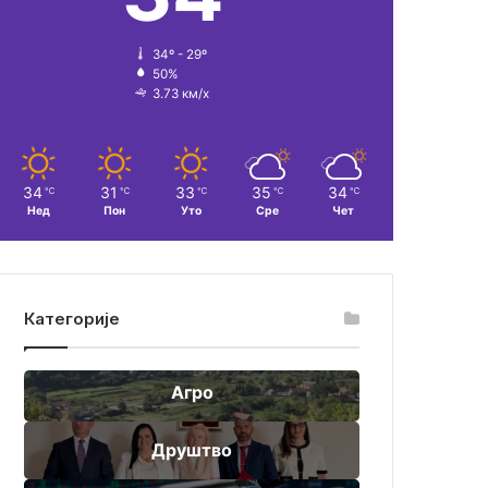
34º - 29º
50%
3.73 км/х
34
31
33
35
34
℃
℃
℃
℃
℃
Нед
Пон
Уто
Сре
Чет
Категорије
Агро
Друштво