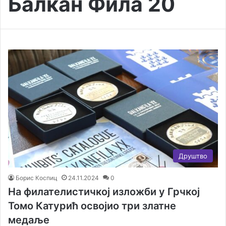
Балкан Фила 20
Друштво
Борис Коспиц
24.11.2024
0
На филателистичкој изложби у Грчкој
Томо Катурић освојио три златне
медаље