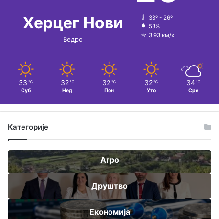
Херцег Нови
33º - 26º
53%
3.93 км/х
Ведро
33
32
32
32
34
℃
℃
℃
℃
℃
Суб
Нед
Пон
Уто
Сре
Категорије
Агро
Друштво
Економија