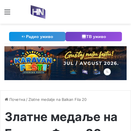
Мени
П
Радио уживо
ТВ уживо
Почетна
/
Zlatne medalje na Balkan Fila 20
Златне медаље на