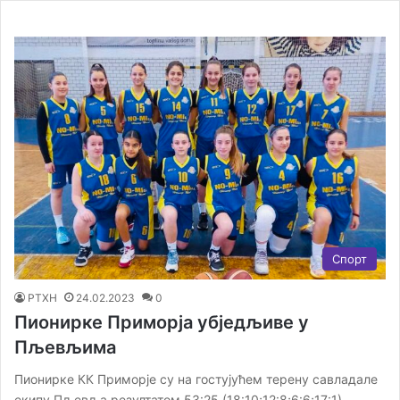
Спорт
РТХН
24.02.2023
0
Пионирке Приморја убједљиве у
Пљевљима
Пионирке КК Приморје су на гостујућем терену савладале
екипу Пљевља резултатом 53:25 (18:10;12:8;6:6;17:1)