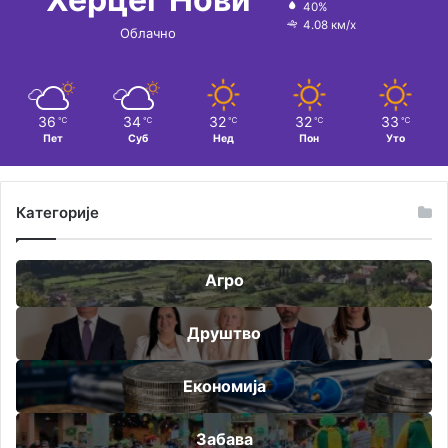
40%
4.08 км/х
Облачно
36
34
32
32
33
℃
℃
℃
℃
℃
Пет
Суб
Нед
Пон
Уто
Категорије
Агро
Друштво
Економија
Забава