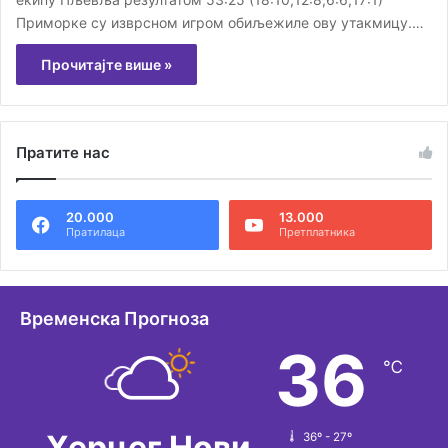
Приморке су изврсном игром обиљежиле ову утакмицу.…
Прочитајте више »
Пратите нас
20.000
13.000
Пратилаца
Претплатника
Временска Прогноза
36
℃
Херцег Нови
36º - 27º