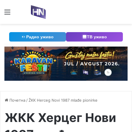
Мени
П
Радио уживо
ТВ уживо
Почетна
/
ŽKK Herceg Novi 1987 mlađe pionirke
ЖКК Херцег Нови