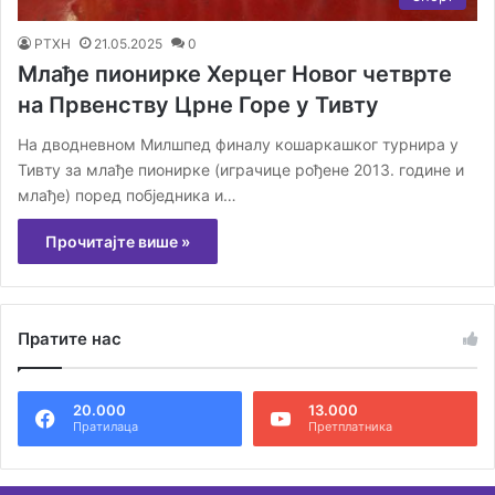
РТХН
21.05.2025
0
Млађе пионирке Херцег Новог четврте
на Првенству Црне Горе у Тивту
На дводневном Милшпед финалу кошаркашког турнира у
Тивту за млађе пионирке (играчице рођене 2013. године и
млађе) поред побједника и…
Прочитајте више »
Пратите нас
20.000
13.000
Пратилаца
Претплатника