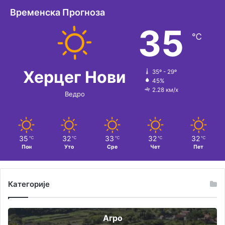
Временска Прогноза
35
℃
Херцег Нови
35º - 29º
45%
2.28 км/х
Ведро
35
32
33
32
32
℃
℃
℃
℃
℃
Пон
Уто
Сре
Чет
Пет
Категорије
Агро