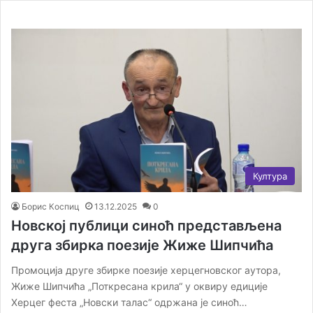
Култура
Борис Коспиц
13.12.2025
0
Новској публици синоћ представљена
друга збирка поезије Жиже Шипчића
Промоција друге збирке поезије херцегновског аутора,
Жиже Шипчића „Поткресана крила“ у оквиру едиције
Херцег феста „Новски талас“ одржана је синоћ…