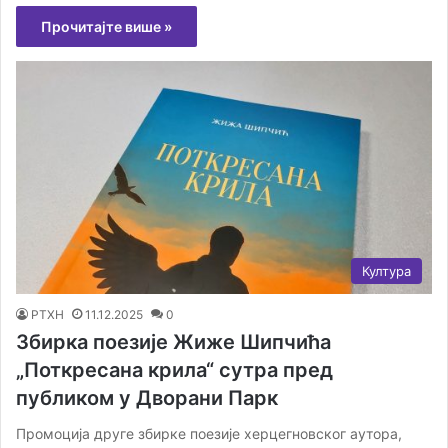
Прочитајте више »
Култура
РТХН
11.12.2025
0
Збирка поезије Жиже Шипчића
„Поткресана крила“ сутра пред
публиком у Дворани Парк
Промоција друге збирке поезије херцегновског аутора,