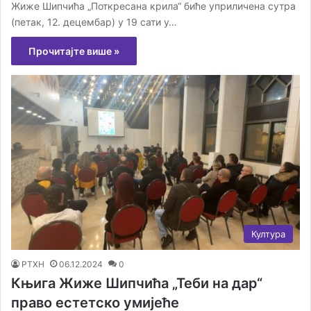
Жиже Шипчића „Поткресана крила“ биће уприличена сутра
(петак, 12. децембар) у 19 сати у…
Прочитајте више »
Култура
РТХН
06.12.2024
0
Књига Жиже Шипчића „Теби на дар“
право естетско умијеће