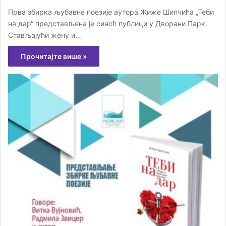
Прва збирка љубавне поезије аутора Жиже Шипчића „Теби
на дар“ представљена је синоћ публици у Дворани Парк.
Стављајући жену и…
Прочитајте више »