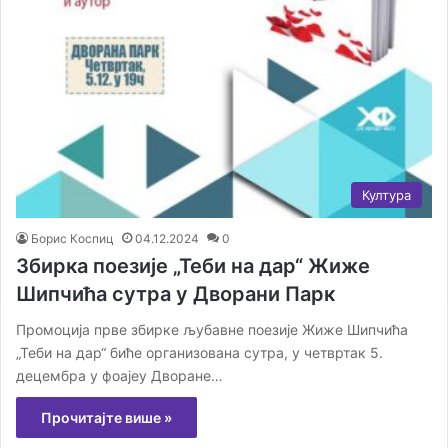
Култура
Борис Коспиц
04.12.2024
0
Збирка поезије „Теби на дар“ Жиже
Шипчића сутра у Дворани Парк
Промоција прве збирке љубавне поезије Жиже Шипчића
„Теби на дар“ биће организована сутра, у четвртак 5.
децембра у фоајеу Дворане…
Прочитајте више »