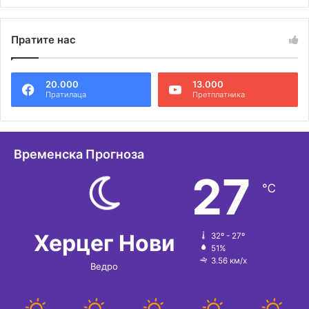
Пратите нас
20.000
13.000
Пратилаца
Претплатника
Временска Прогноза
27
℃
Херцег Нови
32º - 27º
51%
3.56 км/х
Ведро