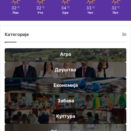
32
32
34
33
32
℃
℃
℃
℃
℃
Пон
Уто
Сре
Чет
Пет
Категорије
Агро
Друштво
Економија
Забава
Култура