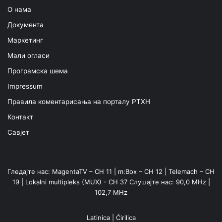
О нама
Документа
Маркетинг
Мали огласи
Програмска шема
Impressum
Правила коментарисања на порталу РТХН
Контакт
Савјет
Гледајте нас: MagentaTV – CH 11 | m:Box – CH 12 | Telemach – CH
19 | Lokalni multipleks (MUX) - CH 37 Слушајте нас: 90,0 MHz |
102,7 MHz
Latinica
|
Ćirilica