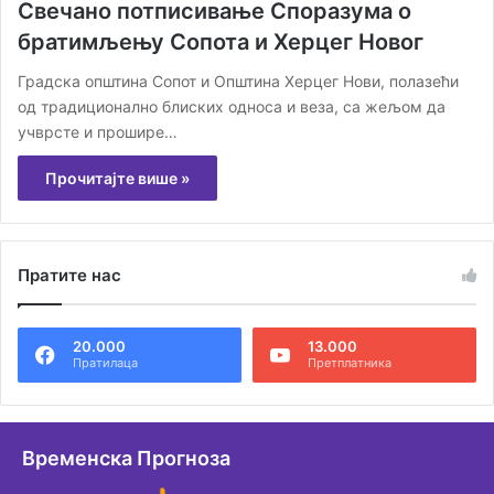
Свечано потписивање Споразума о
братимљењу Сопота и Херцег Новог
Градска општина Сопот и Општина Херцег Нови, полазећи
од традиционално блиских односа и веза, са жељом да
учврсте и прошире…
Прочитајте више »
Пратите нас
20.000
13.000
Пратилаца
Претплатника
Временска Прогноза