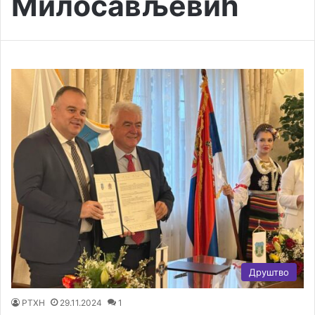
Милосављевић
Друштво
РТХН
29.11.2024
1