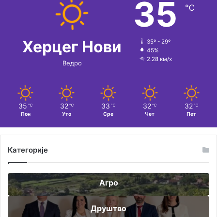
35
℃
Херцег Нови
35º - 29º
45%
2.28 км/х
Ведро
35
32
33
32
32
℃
℃
℃
℃
℃
Пон
Уто
Сре
Чет
Пет
Категорије
Агро
Друштво