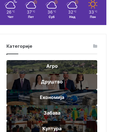
26
37
36
32
33
℃
℃
℃
℃
℃
Чет
Пет
Суб
Нед
Пон
Категорије
Агро
Друштво
Економија
Забава
Култура