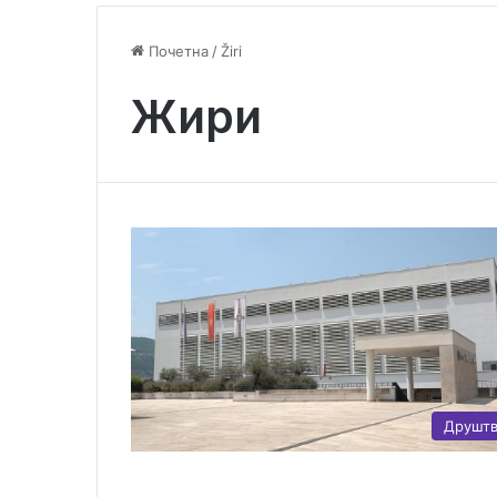
Почетна
/
Žiri
Жири
Друшт