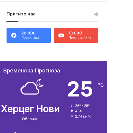
Пратите нас
20.000
13.000
Пратилаца
Претплатника
Временска Прогноза
25
℃
Херцег Нови
26º - 25º
48%
2.74 км/х
Облачно