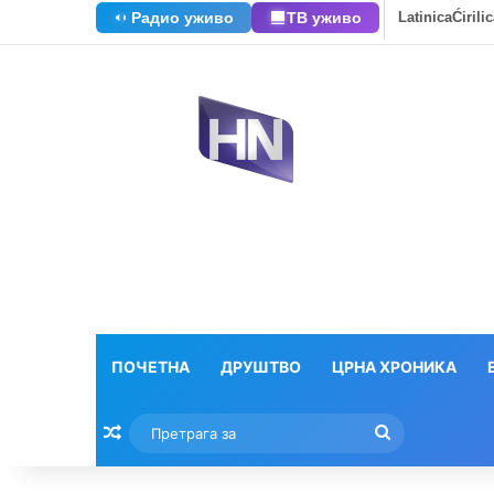
Радио уживо
ТВ уживо
Latinica
Ćirili
ПОЧЕТНА
ДРУШТВО
ЦРНА ХРОНИКА
Насумични текстови
Претрага
за