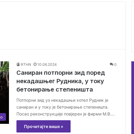
RTHN
10.06.2024
0
Саниран потпорни зид поред
некадашњег Рудника, у току
бетонирање степеништа
Потпорни зид уз некадашњи хотел Рудник је
саниран и у току је бетонирање степеништа.
Посао реконструкције повјерен је фирми М.В.…
во
Прочитајте више »