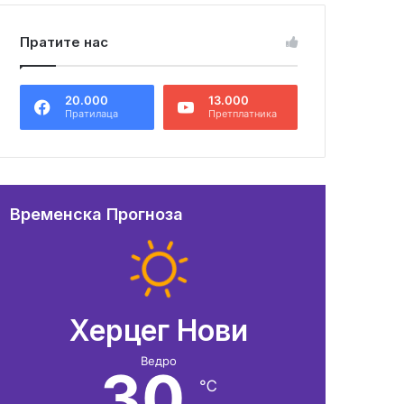
Пратите нас
20.000
13.000
Пратилаца
Претплатника
Временска Прогноза
Херцег Нови
Ведро
30
℃