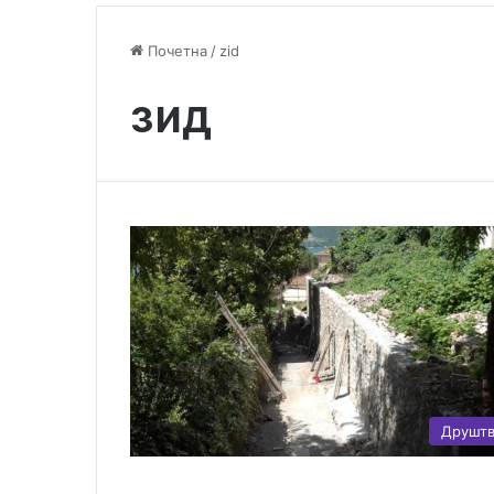
Почетна
/
zid
зид
Друшт