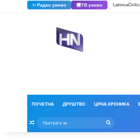
Радио уживо
ТВ уживо
Latinica
Ćirili
ПОЧЕТНА
ДРУШТВО
ЦРНА ХРОНИКА
Насумични текстови
Претрага
за