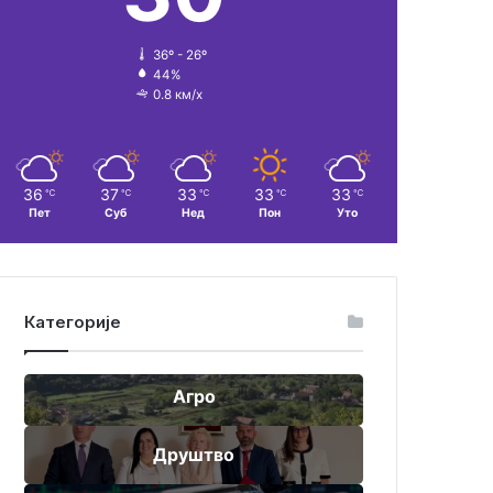
36º - 26º
44%
0.8 км/х
36
37
33
33
33
℃
℃
℃
℃
℃
Пет
Суб
Нед
Пон
Уто
Категорије
Агро
Друштво