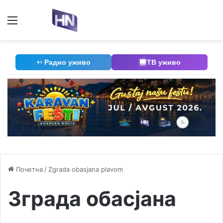
Мени
П
Радио уживо
ТВ уживо
Почетна
/
Zgrada obasjana plavom
Зграда обасјана