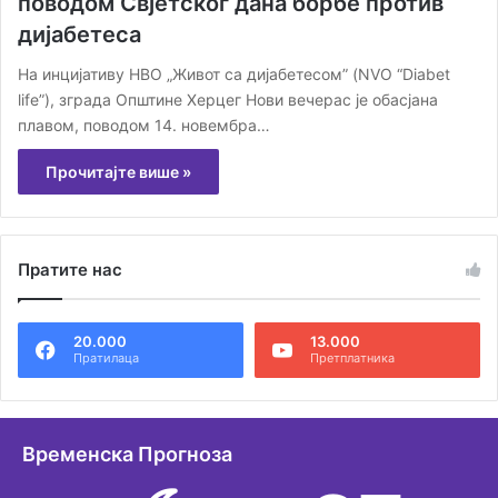
поводом Свјетског дана борбе против
дијабетеса
На инцијативу НВО „Живот са дијабетесом” (NVO “Diabet
life”), зграда Општине Херцег Нови вечерас је обасјана
плавом, поводом 14. новембра…
Прочитајте више »
Пратите нас
20.000
13.000
Пратилаца
Претплатника
Временска Прогноза