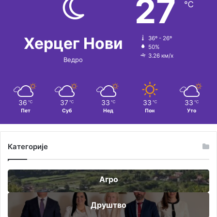
27
℃
Херцег Нови
36º - 26º
50%
3.26 км/х
Ведро
36
37
33
33
33
℃
℃
℃
℃
℃
Пет
Суб
Нед
Пон
Уто
Категорије
Агро
Друштво