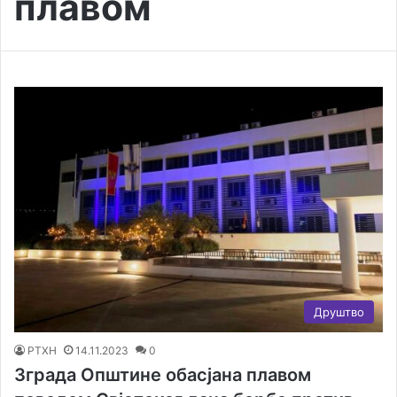
плавом
Друштво
РТХН
14.11.2023
0
Зграда Општине обасјана плавом