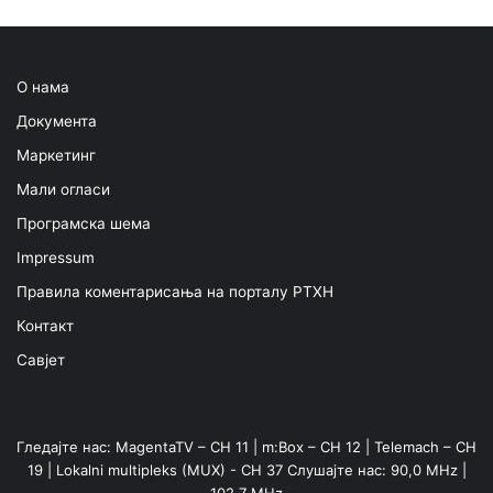
О нама
Документа
Маркетинг
Мали огласи
Програмска шема
Impressum
Правила коментарисања на порталу РТХН
Контакт
Савјет
Гледајте нас: MagentaTV – CH 11 | m:Box – CH 12 | Telemach – CH
19 | Lokalni multipleks (MUX) - CH 37 Слушајте нас: 90,0 MHz |
102,7 MHz