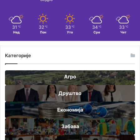
31
32
33
34
33
℃
℃
℃
℃
℃
Нед
Пон
Уто
Сре
Чет
Категорије
Агро
Друштво
Економија
Забава