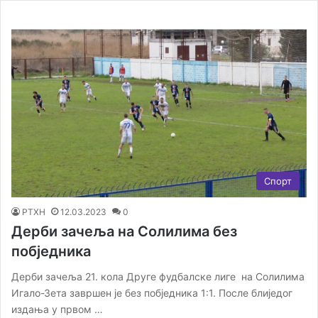
Спорт
РТХН
12.03.2023
0
Дерби зачеља на Солилима без
побједника
Дерби зачеља 21. кола Друге фудбалске лиге на Солилима
Игало-Зета завршен је без побједника 1:1. После блиједог
издања у првом …