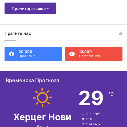
Прочитајте више »
Пратите нас
20.000
13.000
Пратилаца
Претплатника
Временска Прогноза
29
℃
Херцег Нови
31º - 28º
51%
2.14 км/х
Ведро