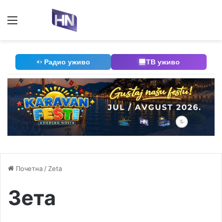
Мени
П
Радио уживо
ТВ уживо
Почетна
/
Zeta
Зета