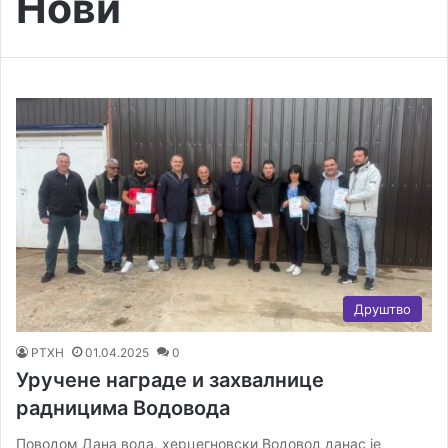
Нови
Друштво
РТХН
01.04.2025
0
Уручене награде и захвалнице
радницима Водовода
Поводом Дана вода, херцегновски Водовод данас је