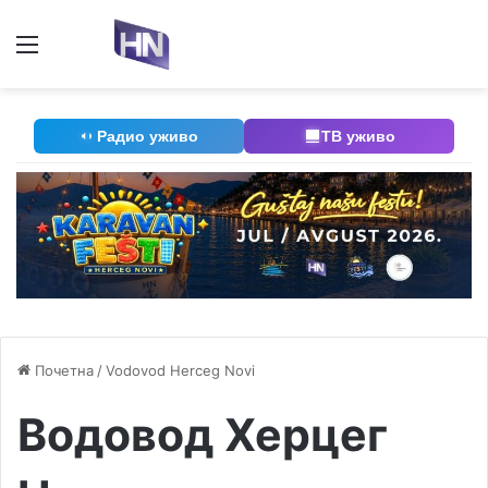
Мени
П
Радио уживо
ТВ уживо
Почетна
/
Vodovod Herceg Novi
Водовод Херцег