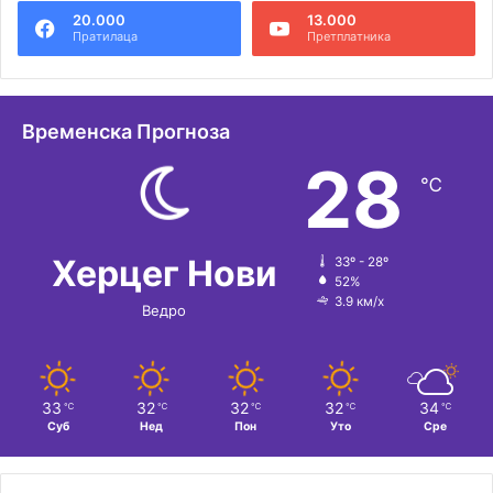
20.000
13.000
Пратилаца
Претплатника
Временска Прогноза
28
℃
Херцег Нови
33º - 28º
52%
3.9 км/х
Ведро
33
32
32
32
34
℃
℃
℃
℃
℃
Суб
Нед
Пон
Уто
Сре