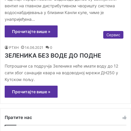
вентил на главном дистрибутивном чворишту система
водоснабдијевања у близини Канли куле, чиме је
унапријеђена…
Прочитајте више »
Сервис
РТХН
14.06.2021
0
ЗЕЛЕНИКА БЕЗ ВОДЕ ДО ПОДНЕ
Потрошачи са подручја Зеленике неће имати воду до 12
сати због санације квара на водоводној мрежи ДН250 у
Кутском пољу.
Прочитајте више »
Пратите нас