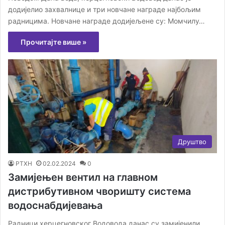
додијелио захвалнице и три новчане награде најбољим
радницима. Новчане награде додијељене су: Момчилу…
Прочитајте више »
Друштво
РТХН
02.02.2024
0
Замијењен вентил на главном
дистрибутивном чворишту система
водоснабдијевања
Радници херцегновског Водовода данас су замијенили